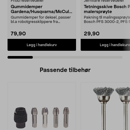
Fritid reservedeler
Jernvare reservedeler
Gummidemper
Tetningsskive Bosch 
Gardena/Husqvarna/McCullo
malersprøyte
ch/Flymo
Gummidemper for deksel, passer
Pakning til malingssprøyt
bl.a robotgressklippere fra
Bosch PFS 3000-2, PFS 
Gardena, Flymo og McC...
og PFS 7000.
79,90
29,90
Legg i handlekurv
Legg i handlekurv
Passende tilbehør