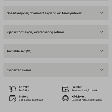
Spesifikasjoner, dokumentasjon og ev. faresymboler
Kjøpsinformasjon, leveranser og returer
Anmeldelser
(13)
Eksperten svarer
Fri frakt
Fri retur
Fra 599,–*
Returner til valgfri butikk
Sikkert
Klikk&Hent
365 dagers åpent kjøp
Bestill på nett og hent i butikk