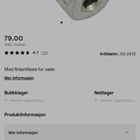
79,00
(inkl. moms)
4.7
(
13
)
Artikkelnr.:
50-2472
Med firkantfeste for vaier.
Mer informasjon
Butikklager
Nettlager
Henter lagerstatus...
Henter lagerstatus...
Produktinformasjon
Mer informasjon