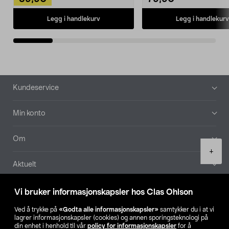
Legg i handlekurv
Legg i handlekurv
Bunntekst
Kundeservice
Min konto
Om
Product
+
quantity
Aktuelt
Våre selskaper
Vi bruker informasjonskapsler hos Clas Ohlson
Ved å trykke på
«Godta alle informasjonskapsler»
samtykker du i at vi
Finn din butikk
lagrer informasjonskapsler (cookies) og annen sporingsteknologi på
din enhet i henhold til vår
policy for informasjonskapsler
for å