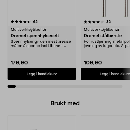
4.0av 5 stjerner
anmeldelser
4.0av 5 stjerner
anmeldelse
62
32
Multiverktøytilbehør
Multiverktøytilbehør
Dremel spennhylsesett
Dremel stålbørste
Spennhylser gir den mest presise
For rustfjerning, metallpol
måten å spenne fast tilbehør i
jevning av fuger etc. 2-pa
multimaskiner.
179,90
109,90
Legg i handlekurv
Legg i handlekurv
Brukt med