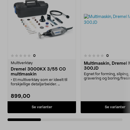
anmeldelser
anmeldelser
0
0
0.0 av 5 stjerner
0.0 av 5 stjerner
Multiverktøy
Multimaskin, Dremel M
300JD
Dremel 3000KX 3/55 CO
multimaskin
Egnet for forming, sliping,
gravering og boring/fresi
• Et multiverktøy som er ideelt til
fleste materialer. Motor
forskjellige detaljarbeider.
230V/125W. Leveres me
• Kapper, sliper, graverer m.m.
tilbehør, fleksibel aksel o
• Enkelt å skifte tilbehør.
899,00
universalskrustikke i solid
• Leveres med 55 tilbehør.
• SpeedClic-tilbehør, bøyelig aksel,
parallell-/sirkelsag, kappetilsats
Se varianter
Se varianter
m.m. følger med.