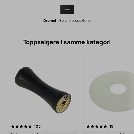
Dremel
-
Se alle produktene
Toppselgere i samme kategori
5.0 av 5 stjerner
anmeldelser
4.5 av 5 stjerner
anmeldelse
105
15