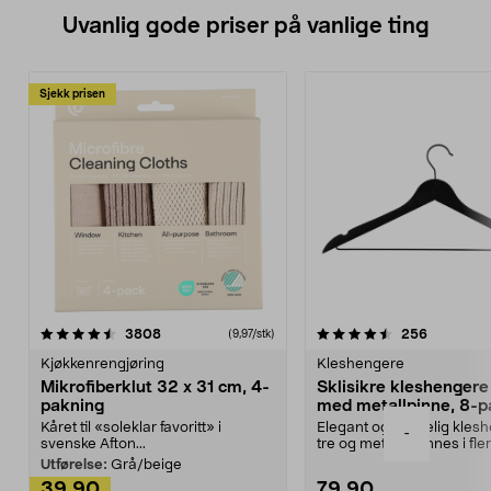
Uvanlig gode priser på vanlige ting
Sjekk prisen
4.5av 5 stjerner
anmeldelser
4.5av 5 stjerner
anmeldels
3808
256
(9,97/stk)
Kjøkkenrengjøring
Kleshengere
Mikrofiberklut 32 x 31 cm, 4-
Sklisikre kleshengere 
pakning
med metallpinne, 8-p
Kåret til «soleklar favoritt» i
Elegant og skikkelig kles
-
svenske Afton...
tre og metall – finnes i fle
Kleshe...
Utførelse:
Grå/beige
39,90
79,90