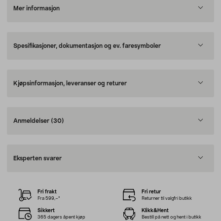
Mer informasjon
Spesifikasjoner, dokumentasjon og ev. faresymboler
Kjøpsinformasjon, leveranser og returer
Anmeldelser
(30)
Eksperten svarer
Fri frakt
Fri retur
Fra 599,–*
Returner til valgfri butikk
Sikkert
Klikk&Hent
365 dagers åpent kjøp
Bestill på nett og hent i butikk