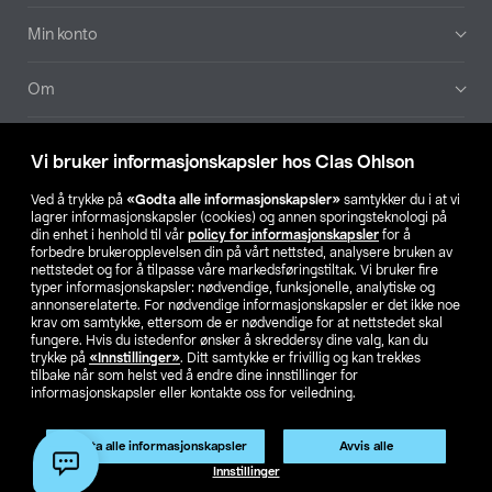
Min konto
Om
Aktuelt
Vi bruker informasjonskapsler hos Clas Ohlson
Våre selskaper
Ved å trykke på
«Godta alle informasjonskapsler»
samtykker du i at vi
lagrer informasjonskapsler (cookies) og annen sporingsteknologi på
din enhet i henhold til vår
policy for informasjonskapsler
for å
Finn din butikk
forbedre brukeropplevelsen din på vårt nettsted, analysere bruken av
nettstedet og for å tilpasse våre markedsføringstiltak. Vi bruker fire
typer informasjonskapsler: nødvendige, funksjonelle, analytiske og
annonserelaterte. For nødvendige informasjonskapsler er det ikke noe
SE
NO
FI
krav om samtykke, ettersom de er nødvendige for at nettstedet skal
fungere. Hvis du istedenfor ønsker å skreddersy dine valg, kan du
trykke på
«Innstillinger»
. Ditt samtykke er frivillig og kan trekkes
tilbake når som helst ved å endre dine innstillinger for
informasjonskapsler eller kontakte oss for veiledning.
Godta alle informasjonskapsler
Avvis alle
Privacy statement
Medlemsvilkår
Kjøpsvilkår
For bedrifter
Innstillinger
Endre til priser ekskl. moms