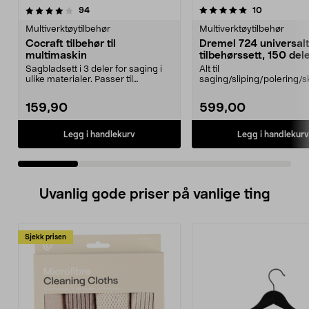
5.0 av 5 stjerner
anmeldelser
4.5 av 5 stjerner
anmeldelse
94
10
Multiverktøytilbehør
Multiverktøytilbehør
Cocraft tilbehør til
Dremel 724 universal
multimaskin
tilbehørssett, 150 del
Sagbladsett i 3 deler for saging i
Alt til
ulike materialer. Passer til
saging/sliping/polering/s
multimaskiner av...
med Dremel multiverktøy
724 – ...
159,90
599,00
Legg i handlekurv
Legg i handlekurv
Uvanlig gode priser på vanlige ting
Sjekk prisen