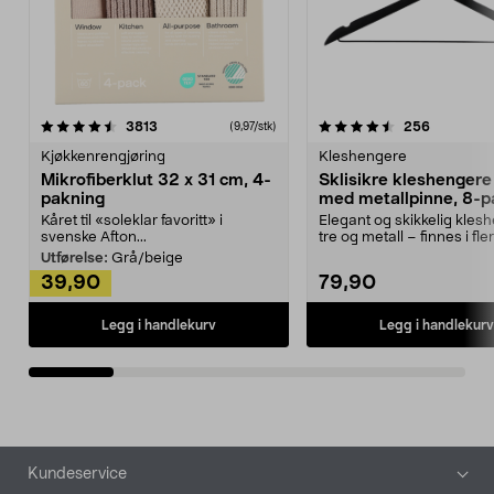
4.5av 5 stjerner
anmeldelser
4.5av 5 stjerner
anmeldels
3813
256
(9,97/stk)
Kjøkkenrengjøring
Kleshengere
Mikrofiberklut 32 x 31 cm, 4-
Sklisikre kleshengere 
pakning
med metallpinne, 8-p
Kåret til «soleklar favoritt» i
Elegant og skikkelig kles
svenske Afton...
tre og metall – finnes i fle
Kleshe...
Utførelse:
Grå/beige
39,90
79,90
Legg i handlekurv
Legg i handlekurv
Bunntekst
Kundeservice