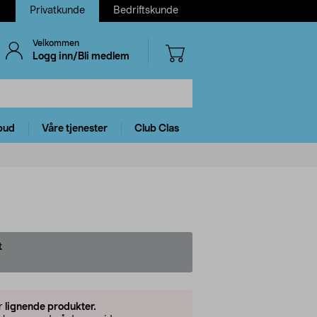
Privatkunde
Bedriftskunde
Velkommen
Logg inn/Bli medlem
bud
Våre tjenester
Club Clas
t
er
lignende produkter.