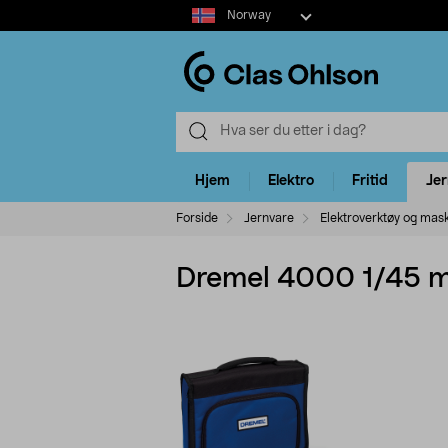
Select
Norway
market
Hjem
Elektro
Fritid
Je
Forside
Jernvare
Elektroverktøy og mas
Dremel 4000 1/45 m