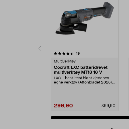
5 av 5 stjerner
4.5 av 5 stjerner
anmeldelser
19
Multiverktøy
Cocraft LXC batteridrevet
multiverktøy MT18 18 V
LXC – best i test blant kjedenes
egne verktøy (Aftonbladet 2026).
Cocraft LXC MT...
299,90
399,90