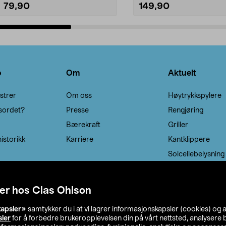
79,90
149,90
Legg i handlekurv
Legg i handlekurv
o
Om
Aktuelt
strer
Om oss
Høytrykkspylere
sordet?
Presse
Rengjøring
Bærekraft
Griller
istorikk
Karriere
Kantklippere
Solcellebelysning
er hos Clas Ohlson
kapsler»
samtykker du i at vi lagrer informasjonskapsler (cookies) og 
sler
for å forbedre brukeropplevelsen din på vårt nettsted, analysere b