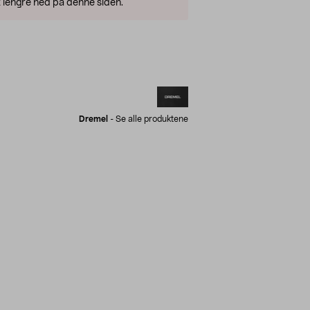
 lengre ned på denne siden.
Dremel
-
Se alle produktene