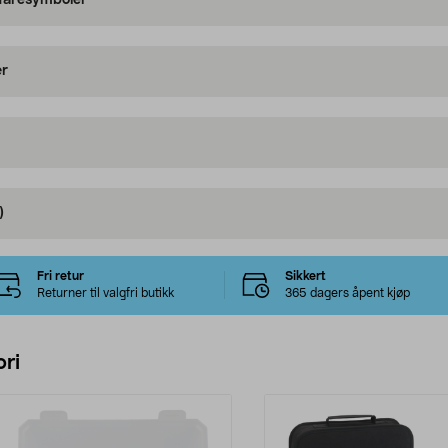
 faresymboler
er
)
Fri retur
Sikkert
Returner til valgfri butikk
365 dagers åpent kjøp
ri