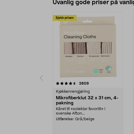
Uvanlig gode priser på vanli
Sjekk prisen
5av 5 stjerner
4.5av 5 stjerner
anmeldelser
3809
Kjøkkenrengjøring
Mikrofiberklut 32 x 31 cm, 4-
pakning
Kåret til «soleklar favoritt» i
svenske Afton...
Utførelse:
Grå/beige