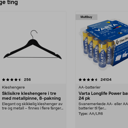
ge ting
Multibuy
4.5av 5 stjerner
anmeldelser
4.5av 5 stjerner
anmeldels
256
24104
Kleshengere
AA-batterier
Sklisikre kleshengere i tre
Varta Longlife Power ba
med metallpinne, 8-pakning
24 pk
Elegant og skikkelig kleshenger av
Svanemerkede AA- eller A
tre og metall – finnes i flere farger.
batterier til fjer...
Kleshe...
Type:
AA/LR6