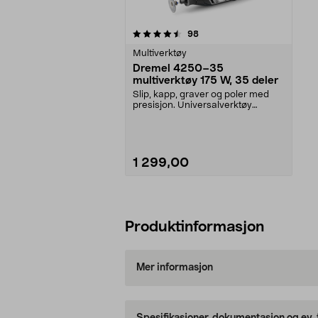
5av 5 stjerner
anmeldelser
98
Multiverktøy
Dremel 4250–35
multiverktøy 175 W, 35 deler
Slip, kapp, graver og poler med
presisjon. Universalverktøy
Dremel 4250-35 – fle...
1 299,00
Legg i handlekurv
Produktinformasjon
Mer informasjon