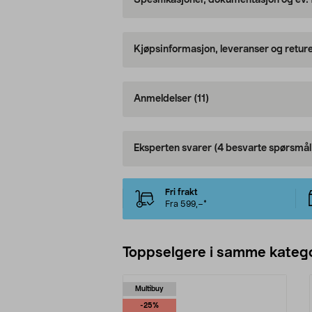
Spesifikasjoner, dokumentasjon og ev.
Kjøpsinformasjon, leveranser og retur
Anmeldelser
(11)
Eksperten svarer
(4 besvarte spørsmål
Fri frakt
Fra 599,–*
Toppselgere i samme katego
Multibuy
-25%