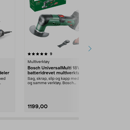
4.5 av 5 stjerner
anmeldelser
4.5
9
8
Multiverktøy
Multiverktøy
Bosch UniversalMulti 18V-32
Ryobi mult
deler
batteridrevet multiverktøy
One+ 18V, b
 med
Sag, skrap, slip og kapp med ett
Kapper, sager
og samme verktøy. Bosch
og effektivt.
UniversalMulti 18V-32 –...
batteridrevet 
1199,00
1199,00