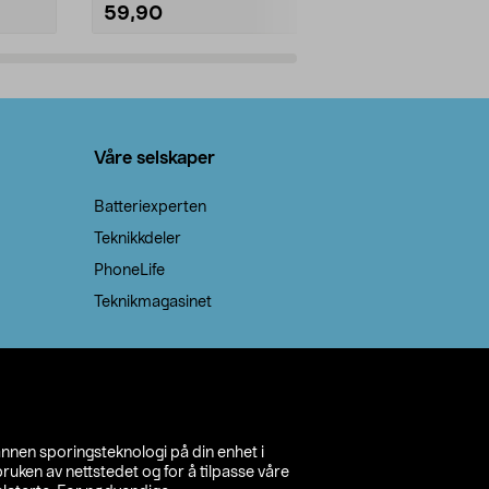
59,90
69,90
Legg i handlekurv
Legg 
Våre selskaper
Batteriexperten
Teknikkdeler
PhoneLife
Teknikmagasinet
annen sporingsteknologi på din enhet i
ruken av nettstedet og for å tilpasse våre