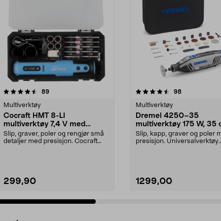
4.5 av 5 stjerner
anmeldelser
5.0 av 5 stjerner
anmeldelser
89
98
Multiverktøy
Multiverktøy
Cocraft HMT 8-LI
Dremel 4250–35
multiverktøy 7,4 V med
multiverktøy 175 W, 35 
tilbehør
Slip, graver, poler og rengjør små
Slip, kapp, graver og poler
detaljer med presisjon. Cocraft
presisjon. Universalverktøy
HMT 8-LI – ba...
Dremel 4250-35 – fle...
299,90
1299,00