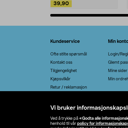
39,90
Legg i handlekurv
Bunntekst
Kundeservice
Min kont
Ofte stilte spørsmål
Login/Regi
Kontakt oss
Glemt pas
Tilgjengelighet
Mine sider
Kjøpsvilkår
Min ordreh
Retur / reklamasjon
EE-avfall
Cookie policy
Vi bruker informasjonskapsl
Leveringsalternativ
Ved å trykke på
«Godta alle informasjons
henhold til vår
policy for informasjonskap