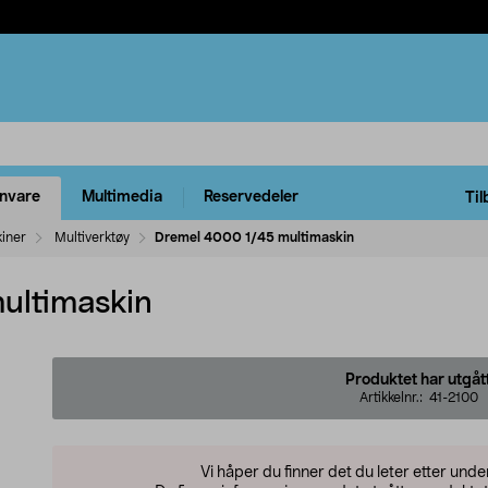
rnvare
Multimedia
Reservedeler
Til
kiner
Multiverktøy
Dremel 4000 1/45 multimaskin
ultimaskin
Produktet har utgåt
Artikkelnr.:
41-2100
Vi håper du finner det du leter etter und