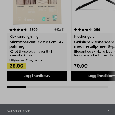
4.5av 5 stjerner
anmeldelser
4.5av 5 stjerner
anmeldels
3809
256
(9,97/stk)
Kjøkkenrengjøring
Kleshengere
Mikrofiberklut 32 x 31 cm, 4-
Sklisikre kleshengere 
pakning
med metallpinne, 8-p
Kåret til «soleklar favoritt» i
Elegant og skikkelig kles
svenske Afton...
tre og metall – finnes i fle
Kleshe...
Utførelse:
Grå/beige
39,90
79,90
Legg i handlekurv
Legg i handlekurv
Bunntekst
Kundeservice