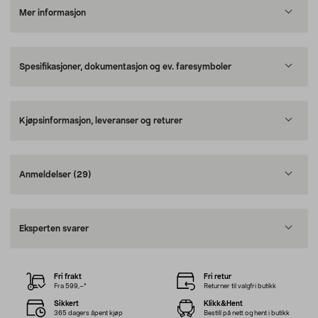
Mer informasjon
Spesifikasjoner, dokumentasjon og ev. faresymboler
Kjøpsinformasjon, leveranser og returer
Anmeldelser
(29)
Eksperten svarer
Fri frakt
Fri retur
Fra 599,–*
Returner til valgfri butikk
Sikkert
Klikk&Hent
365 dagers åpent kjøp
Bestill på nett og hent i butikk