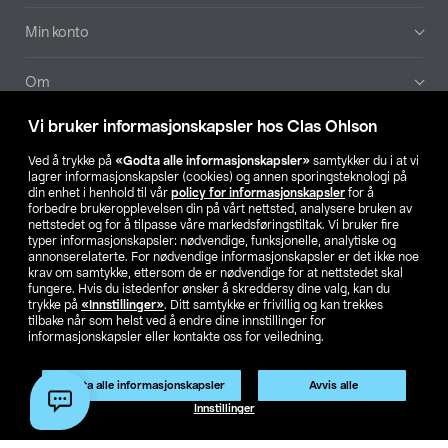
Min konto
Om
Vi bruker informasjonskapsler hos Clas Ohlson
Aktuelt
Ved å trykke på
«Godta alle informasjonskapsler»
samtykker du i at vi
lagrer informasjonskapsler (cookies) og annen sporingsteknologi på
Våre selskaper
din enhet i henhold til vår
policy for informasjonskapsler
for å
forbedre brukeropplevelsen din på vårt nettsted, analysere bruken av
nettstedet og for å tilpasse våre markedsføringstiltak. Vi bruker fire
Finn din butikk
typer informasjonskapsler: nødvendige, funksjonelle, analytiske og
annonserelaterte. For nødvendige informasjonskapsler er det ikke noe
krav om samtykke, ettersom de er nødvendige for at nettstedet skal
SE
NO
FI
fungere. Hvis du istedenfor ønsker å skreddersy dine valg, kan du
trykke på
«Innstillinger»
. Ditt samtykke er frivillig og kan trekkes
tilbake når som helst ved å endre dine innstillinger for
informasjonskapsler eller kontakte oss for veiledning.
Godta alle informasjonskapsler
Avvis alle
Innstillinger
Privacy statement
Medlemsvilkår
Kjøpsvilkår
For bedrifter
Endre til priser ekskl. moms