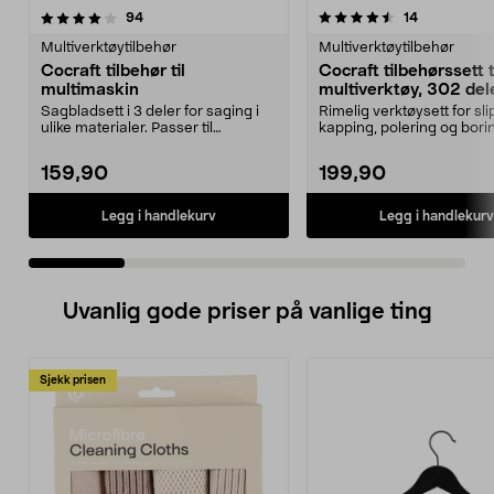
4.5 av 5 stjerner
anmeldelser
5.0 av 5 stjerner
anmeldelse
94
14
Multiverktøytilbehør
Multiverktøytilbehør
Cocraft tilbehør til
Cocraft tilbehørssett t
multimaskin
multiverktøy, 302 del
Sagbladsett i 3 deler for saging i
Rimelig verktøysett for sli
ulike materialer. Passer til
kapping, polering og bori
multimaskiner av...
Cocraft tilbehørss...
159,90
199,90
Legg i handlekurv
Legg i handlekurv
Uvanlig gode priser på vanlige ting
Sjekk prisen