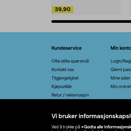
39,90
Legg i handlekurv
Bunntekst
Kundeservice
Min kont
Ofte stilte spørsmål
Login/Regi
Kontakt oss
Glemt pas
Tilgjengelighet
Mine sider
Kjøpsvilkår
Min ordreh
Retur / reklamasjon
EE-avfall
Cookie policy
Vi bruker informasjonskapsl
Leveringsalternativ
Ved å trykke på
«Godta alle informasjons