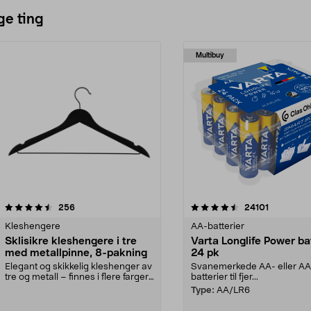
ge ting
Multibuy
4.5av 5 stjerner
anmeldelser
4.5av 5 stjerner
anmeldels
256
24101
Kleshengere
AA-batterier
Sklisikre kleshengere i tre
Varta Longlife Power ba
med metallpinne, 8-pakning
24 pk
Elegant og skikkelig kleshenger av
Svanemerkede AA- eller A
tre og metall – finnes i flere farger.
batterier til fjer...
Kleshe...
Type:
AA/LR6