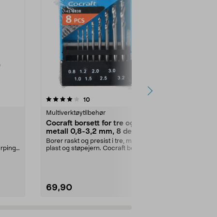
5.0 av 5 stjerner
anmeldelser
4.5
10
2
Multiverktøytilbehør
Multiverktøyt
Cocraft borsett for tre og
Dremel SC
metall 0,8-3,2 mm, 8 deler
for kapping 
pakning
Borer raskt og presist i tre, metall,
Skjær gjennom
erping
plast og støpejern. Cocraft borsett
aluminium, ko
Dremel
– hurt...
Dremel kappes
69,90
199,90