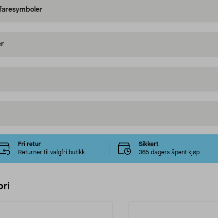
 faresymboler
er
Fri retur
Sikkert
Returner til valgfri butikk
365 dagers åpent kjøp
ri