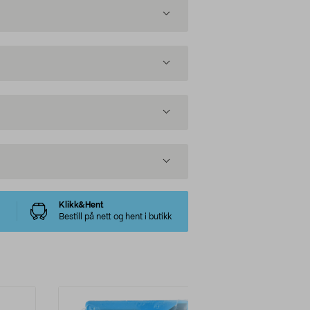
Klikk&Hent
Bestill på nett og hent i butikk