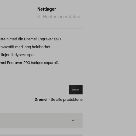
Nettlager
Henter lagerstatus...
og stein med din Dremel Engraver 290.
vørstift med lang holdbarhet.
linjer til dypere spor.
mel Engraver 290 (selges separat).
Dremel
-
Se alle produktene