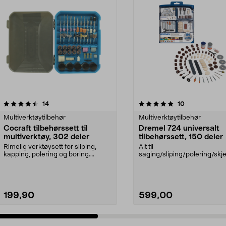
5.0 av 5 stjerner
anmeldelser
4.0 av 5 stjerner
anmeldelser
14
10
Multiverktøytilbehør
Multiverktøytilbehør
Cocraft tilbehørssett til
Dremel 724 universalt
multiverktøy, 302 deler
tilbehørssett, 150 deler
Rimelig verktøysett for sliping,
Alt til
kapping, polering og boring.
saging/sliping/polering/skj
Cocraft tilbehørss...
med Dremel multiverktøy. 
724 – ...
199,90
599,00