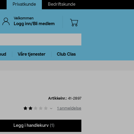
Privatkunde
Bedriftskunde
Velkommen
Logg inn/Bli medlem
bud
Våre tjenester
Club Clas
Artikkelnr.:
41-2897
1
anmeldelse
Legg i handlekurv
(1)