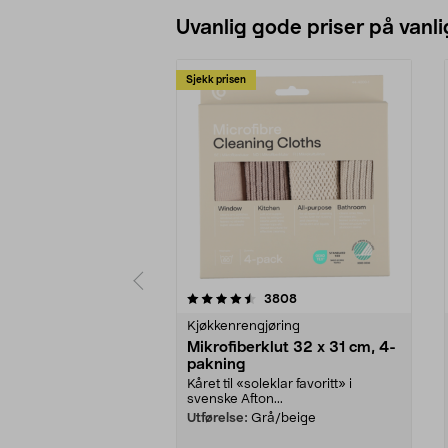
Uvanlig gode priser på vanli
Sjekk prisen
5av 5 stjerner
4.5av 5 stjerner
anmeldelser
3808
Kjøkkenrengjøring
Mikrofiberklut 32 x 31 cm, 4-
pakning
Kåret til «soleklar favoritt» i
svenske Afton...
Utførelse:
Grå/beige