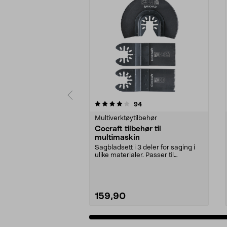
0 av 5 stjerner
4.5 av 5 stjerner
anmeldelser
94
Multiverktøytilbehør
Cocraft tilbehør til
multimaskin
Sagbladsett i 3 deler for saging i
ulike materialer. Passer til
multimaskiner av...
159,90