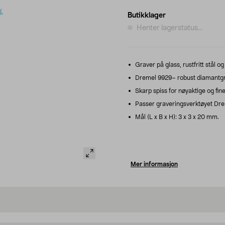
Butikklager
Henter lagerstatus...
Graver på glass, rustfritt stål 
Dremel 9929– robust diamantgra
Skarp spiss for nøyaktige og fine 
Passer graveringsverktøyet Dre
Mål (L x B x H): 3 x 3 x 20 mm.
Mer informasjon