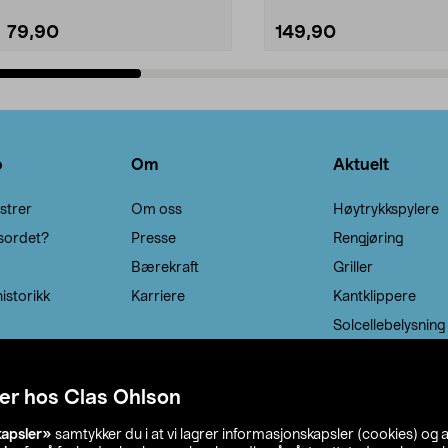
79,90
149,90
Legg i handlekurv
Legg i handlekurv
o
Om
Aktuelt
strer
Om oss
Høytrykkspylere
sordet?
Presse
Rengjøring
Bærekraft
Griller
istorikk
Karriere
Kantklippere
Solcellebelysning
er hos Clas Ohlson
kapsler»
samtykker du i at vi lagrer informasjonskapsler (cookies) og 