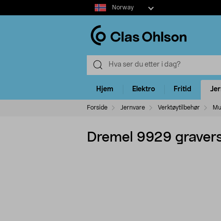
Select
Norway
market
Hjem
Elektro
Fritid
Je
Forside
Jernvare
Verktøytilbehør
Mul
Dremel 9929 graverst