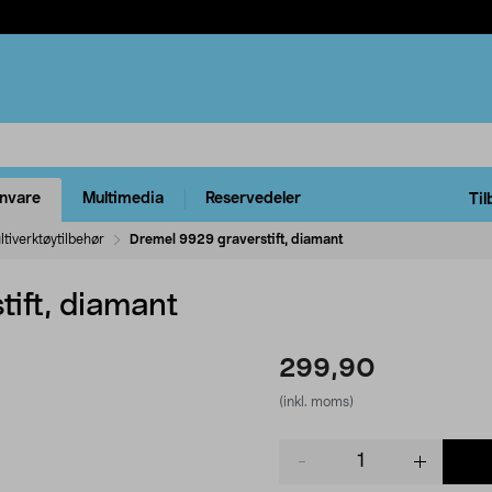
rnvare
Multimedia
Reservedeler
Til
tiverktøytilbehør
Dremel 9929 graverstift, diamant
ift, diamant
299,90
(inkl. moms)
Product
quantity