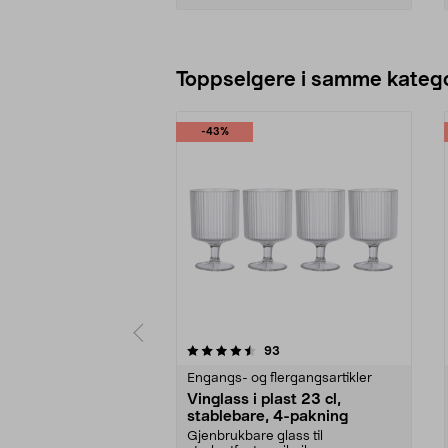
Legg i handlekurv
Toppselgere i samme katego
-43%
5 av 5 stjerner
4.5 av 5 stjerner
anmeldelser
93
Engangs- og flergangsartikler
Vinglass i plast 23 cl,
stablebare, 4-pakning
Gjenbrukbare glass til