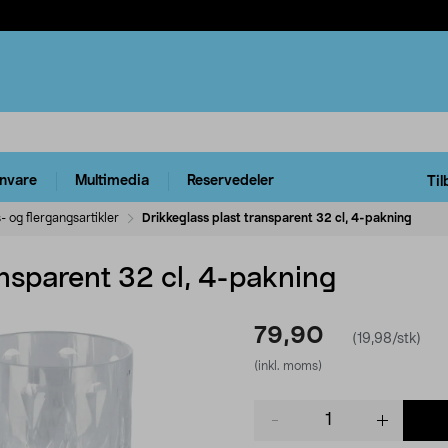
rnvare
Multimedia
Reservedeler
Til
 og flergangsartikler
Drikkeglass plast transparent 32 cl, 4-pakning
ansparent 32 cl, 4-pakning
79,90
(19,98/stk)
(inkl. moms)
Product
quantity