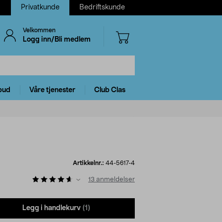
Privatkunde
Bedriftskunde
Velkommen
Logg inn/Bli medlem
bud
Våre tjenester
Club Clas
Artikkelnr.:
44-5617-4
13
anmeldelser
Legg i handlekurv
(1)