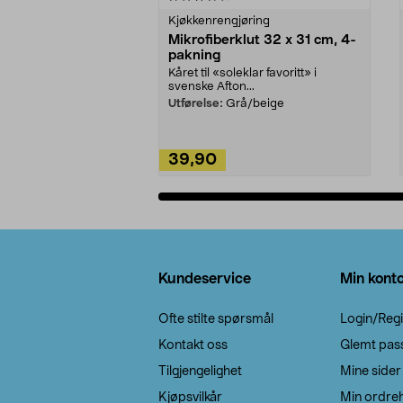
Kjøkkenrengjøring
Mikrofiberklut 32 x 31 cm, 4-
pakning
Kåret til «soleklar favoritt» i
svenske Afton...
Utførelse:
Grå/beige
39,90
Legg i handlekurv
Bunntekst
Kundeservice
Min kont
Ofte stilte spørsmål
Login/Regi
Kontakt oss
Glemt pas
Tilgjengelighet
Mine sider
Kjøpsvilkår
Min ordreh