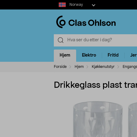
Select
Norway
market
Hjem
Elektro
Fritid
Je
Forside
Hjem
Kjøkkenutstyr
Engangs-
Drikkeglass plast tr