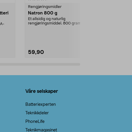
Rengjøringsmidler
Levende lys
tteri
Natron 800 g
Telys steari
prosent ste
Et allsidig og naturlig
rengjøringsmiddel. 800 gram
AA-
100 % stearin
natron – til rengjøring både...
råvarer. Produ
brenner med e
59,90
69,90
Legg i handlekurv
Legg 
Våre selskaper
Batteriexperten
Teknikkdeler
PhoneLife
Teknikmagasinet