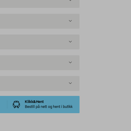
Klikk&Hent
Bestill på nett og hent i butikk