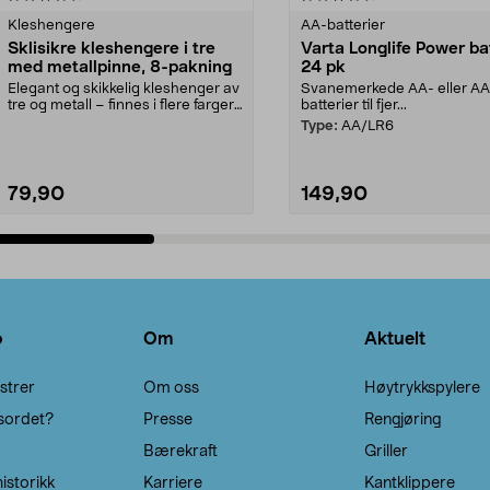
Kleshengere
AA-batterier
Sklisikre kleshengere i tre
Varta Longlife Power ba
med metallpinne, 8-pakning
24 pk
Elegant og skikkelig kleshenger av
Svanemerkede AA- eller A
tre og metall – finnes i flere farger.
batterier til fjer...
Kleshe...
Type:
AA/LR6
79,90
149,90
Legg i handlekurv
Legg i handlekurv
o
Om
Aktuelt
strer
Om oss
Høytrykkspylere
sordet?
Presse
Rengjøring
Bærekraft
Griller
istorikk
Karriere
Kantklippere