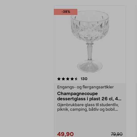
-38%
5av 5 stjerner
4.5av 5 stjerner
anmeldelser
130
Engangs- og flergangsartikler
Champagnecoupe
dessertglass i plast 26 cl, 4-
pakning
Gjenbrukbare glass til studentliv,
piknik, camping, båtliv og bobil.
Champagneco...
49,90
79,90