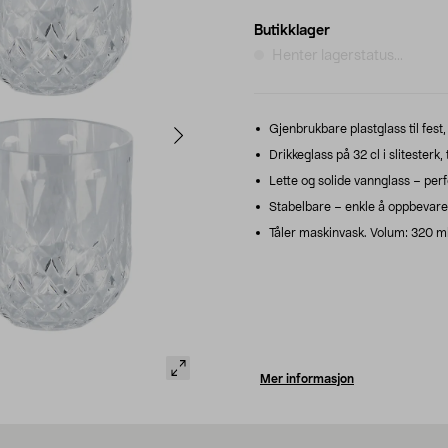
Butikklager
Henter lagerstatus...
Gjenbrukbare plastglass til fest,
Drikkeglass på 32 cl i slitesterk
Lette og solide vannglass – perfe
Stabelbare – enkle å oppbevare o
Tåler maskinvask. Volum: 320 ml
Mer informasjon