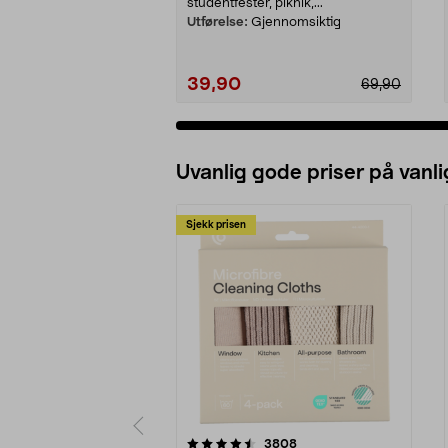
studentfester, piknik,...
Utførelse:
Gjennomsiktig
39,90
69,90
Uvanlig gode priser på vanli
Sjekk prisen
5av 5 stjerner
4.5av 5 stjerner
anmeldelser
3808