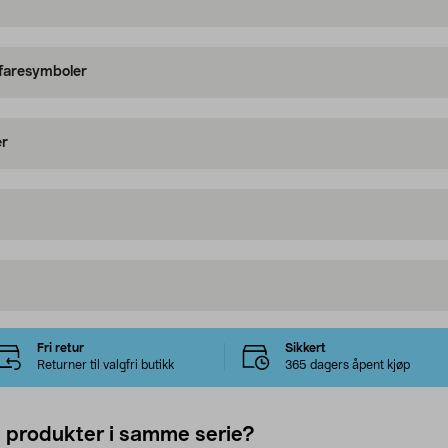
 faresymboler
er
Fri retur
Sikkert
Returner til valgfri butikk
365 dagers åpent kjøp
e produkter i samme serie?