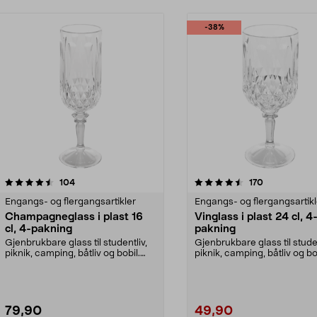
-38%
4.5av 5 stjerner
anmeldelser
anmeldelser
104
170
Engangs- og flergangsartikler
Engangs- og flergangsartikl
Champagneglass i plast 16
Vinglass i plast 24 cl, 4
cl, 4-pakning
pakning
Gjenbrukbare glass til studentliv,
Gjenbrukbare glass til studen
piknik, camping, båtliv og bobil.
piknik, camping, båtliv og bo
Høye champa...
Vinglass i ...
79,90
49,90