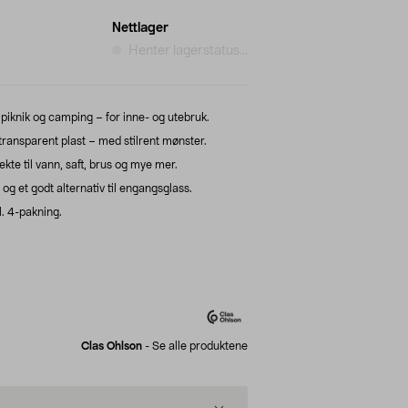
Nettlager
Henter lagerstatus...
 piknik og camping – for inne- og utebruk.
, transparent plast – med stilrent mønster.
kte til vann, saft, brus og mye mer.
g et godt alternativ til engangsglass.
. 4-pakning.
Clas Ohlson
-
Se alle produktene