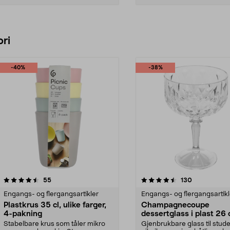
Legg i handlekurv
Legg i handlekurv
ri
-40%
-38%
4.5 av 5 stjerner
anmeldelser
4.5 av 5 stjerner
anmeldelser
55
130
Engangs- og flergangsartikler
Engangs- og flergangsartikl
Plastkrus 35 cl, ulike farger,
Champagnecoupe
4-pakning
dessertglass i plast 26 c
pakning
Stabelbare krus som tåler mikro
Gjenbrukbare glass til studen