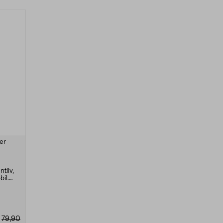
er
-
tliv,
bil.
79,90