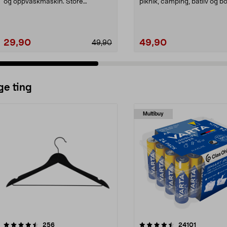
og oppvaskmaskin. Store
piknik, camping, båtliv og bo
plastkrus (35 cl) – perf...
Champagneco...
29,90
49,90
49,90
ge ting
Multibuy
4.5av 5 stjerner
anmeldelser
4.5av 5 stjerner
anmeldels
256
24101