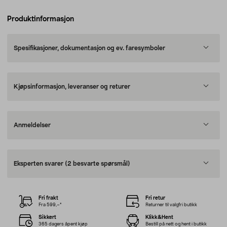
Produktinformasjon
Spesifikasjoner, dokumentasjon og ev. faresymboler
Kjøpsinformasjon, leveranser og returer
Anmeldelser
Eksperten svarer
(2 besvarte spørsmål)
Fri frakt
Fri retur
Fra 599,–*
Returner til valgfri butikk
Sikkert
Klikk&Hent
365 dagers åpent kjøp
Bestill på nett og hent i butikk