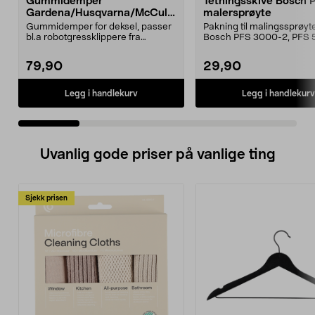
Gummidemper
Tetningsskive Bosch 
Gardena/Husqvarna/McCullo
malersprøyte
ch/Flymo
Gummidemper for deksel, passer
Pakning til malingssprøyt
bl.a robotgressklippere fra
Bosch PFS 3000-2, PFS 
Gardena, Flymo og McC...
og PFS 7000.
79,90
29,90
Legg i handlekurv
Legg i handlekurv
Uvanlig gode priser på vanlige ting
Sjekk prisen