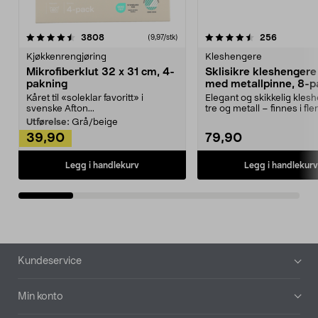
4.5av 5 stjerner
anmeldelser
4.5av 5 stjerner
anmeldels
3808
256
(9,97/stk)
Kjøkkenrengjøring
Kleshengere
Mikrofiberklut 32 x 31 cm, 4-
Sklisikre kleshengere 
pakning
med metallpinne, 8-p
Kåret til «soleklar favoritt» i
Elegant og skikkelig kles
svenske Afton...
tre og metall – finnes i fle
Kleshe...
Utførelse:
Grå/beige
39,90
79,90
Legg i handlekurv
Legg i handlekurv
Bunntekst
Kundeservice
Min konto