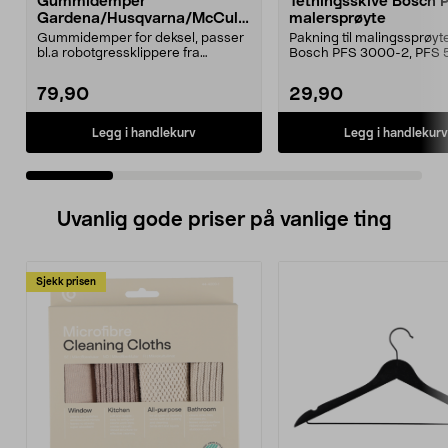
Gummidemper
Tetningsskive Bosch 
Gardena/Husqvarna/McCullo
malersprøyte
ch/Flymo
Gummidemper for deksel, passer
Pakning til malingssprøyt
bl.a robotgressklippere fra
Bosch PFS 3000-2, PFS 
Gardena, Flymo og McC...
og PFS 7000.
79,90
29,90
Legg i handlekurv
Legg i handlekurv
Uvanlig gode priser på vanlige ting
Sjekk prisen