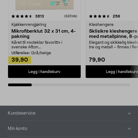
4.5av 5 stjerner
anmeldelser
4.5av 5 stjerner
anmeldels
3813
256
(9,97/stk)
Kjøkkenrengjøring
Kleshengere
Mikrofiberklut 32 x 31 cm, 4-
Sklisikre kleshengere 
pakning
med metallpinne, 8-p
Kåret til «soleklar favoritt» i
Elegant og skikkelig kles
svenske Afton...
tre og metall – finnes i fle
Kleshe...
Utførelse:
Grå/beige
39,90
79,90
Legg i handlekurv
Legg i handlekurv
Bunntekst
Kundeservice
Min konto