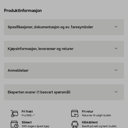
Produktinformasjon
Spesifikasjoner, dokumentasjon og ev. faresymboler
Kjøpsinformasjon, leveranser og returer
Anmeldelser
Eksperten svarer
(1 besvart spørsmål)
Fri frakt
Fri retur
Fra 599,–*
Returner til valgfri butikk
Sikkert
Klikk&Hent
365 dagers åpent kjøp
Bestill på nett og hent i butikk