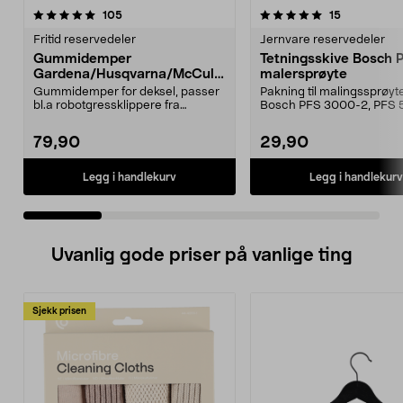
5.0 av 5 stjerner
anmeldelser
4.5 av 5 stjerner
anmeldelse
105
15
Fritid reservedeler
Jernvare reservedeler
Gummidemper
Tetningsskive Bosch 
Gardena/Husqvarna/McCullo
malersprøyte
ch/Flymo
Gummidemper for deksel, passer
Pakning til malingssprøyt
bl.a robotgressklippere fra
Bosch PFS 3000-2, PFS 
Gardena, Flymo og McC...
og PFS 7000.
79,90
29,90
Legg i handlekurv
Legg i handlekurv
Uvanlig gode priser på vanlige ting
Sjekk prisen