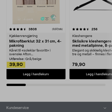
4.5av 5 stjerner
anmeldelser
4.5av 5 stjerner
anmeldels
3808
256
(9,97/stk)
Kjøkkenrengjøring
Kleshengere
Mikrofiberklut 32 x 31 cm, 4-
Sklisikre kleshengere 
pakning
med metallpinne, 8-p
Kåret til «soleklar favoritt» i
Elegant og skikkelig kles
svenske Afton...
tre og metall – finnes i fle
Kleshe...
Utførelse:
Grå/beige
39,90
79,90
Legg i handlekurv
Legg i handlekurv
Bunntekst
Kundeservice