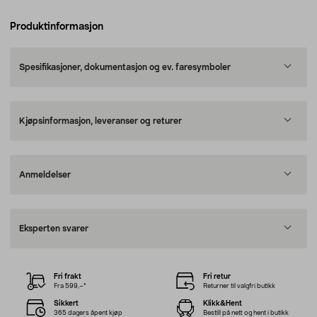
Produktinformasjon
Spesifikasjoner, dokumentasjon og ev. faresymboler
Kjøpsinformasjon, leveranser og returer
Anmeldelser
Eksperten svarer
Fri frakt
Fri retur
Fra 599,–*
Returner til valgfri butikk
Sikkert
Klikk&Hent
365 dagers åpent kjøp
Bestill på nett og hent i butikk