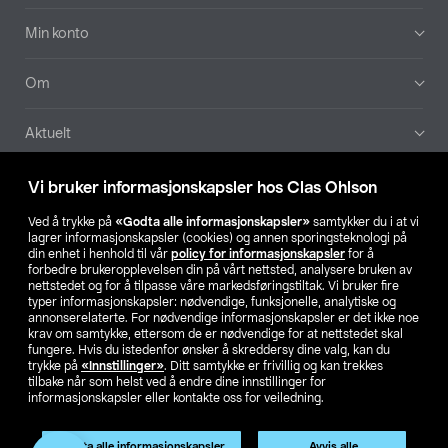
Min konto
Om
Aktuelt
Våre selskaper
Vi bruker informasjonskapsler hos Clas Ohlson
Ved å trykke på
«Godta alle informasjonskapsler»
samtykker du i at vi
Finn din butikk
lagrer informasjonskapsler (cookies) og annen sporingsteknologi på
din enhet i henhold til vår
policy for informasjonskapsler
for å
forbedre brukeropplevelsen din på vårt nettsted, analysere bruken av
SE
NO
FI
nettstedet og for å tilpasse våre markedsføringstiltak. Vi bruker fire
typer informasjonskapsler: nødvendige, funksjonelle, analytiske og
annonserelaterte. For nødvendige informasjonskapsler er det ikke noe
krav om samtykke, ettersom de er nødvendige for at nettstedet skal
fungere. Hvis du istedenfor ønsker å skreddersy dine valg, kan du
trykke på
«Innstillinger»
. Ditt samtykke er frivillig og kan trekkes
tilbake når som helst ved å endre dine innstillinger for
informasjonskapsler eller kontakte oss for veiledning.
Privacy statement
Medlemsvilkår
Kjøpsvilkår
For bedrifter
Endre til priser ekskl. moms
Produktet har utgått
Godta alle informasjonskapsler
Avvis alle