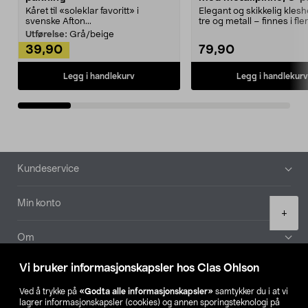
Kåret til «soleklar favoritt» i
Elegant og skikkelig kles
svenske Afton...
tre og metall – finnes i fle
Kleshe...
Utførelse:
Grå/beige
39,90
79,90
Legg i handlekurv
Legg i handlekurv
Bunntekst
Kundeservice
Min konto
Product
+
quantity
Om
Vi bruker informasjonskapsler hos Clas Ohlson
Aktuelt
Ved å trykke på
«Godta alle informasjonskapsler»
samtykker du i at vi
lagrer informasjonskapsler (cookies) og annen sporingsteknologi på
Våre selskaper