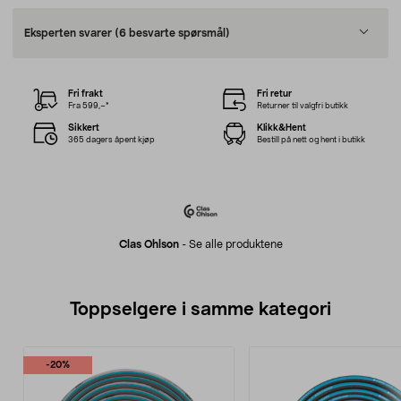
Eksperten svarer
(6 besvarte spørsmål)
Fri frakt
Fri retur
Fra 599,–*
Returner til valgfri butikk
Sikkert
Klikk&Hent
365 dagers åpent kjøp
Bestill på nett og hent i butikk
Clas Ohlson
-
Se alle produktene
Toppselgere i samme kategori
-20%