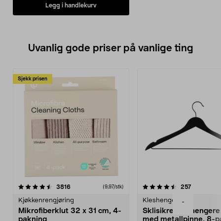
Legg i handlekurv
Uvanlig gode priser på vanlige ting
Sjekk prisen
4.5av 5 stjerner
anmeldelser
4.5av 5 stjerner
anmeldels
3816
257
(9,97/stk)
Kjøkkenrengjøring
Kleshengere
-
Mikrofiberklut 32 x 31 cm, 4-
Sklisikre kleshengere 
pakning
med metallpinne, 8-p