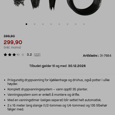
399,90
299,90
(inkl. moms)
3.2
(
22
)
Artikkelnr.:
31-7684
Tilbudet gjelder til og med
30.12.2026
Prisgunstig dryppvanning for kjøkkenhage og drivhus, også potter i ulike
høyder.
Komplett dryppvanningssystem – vann opptil 35 planter.
Vanningssystem som er enkelt å montere og drifte.
Med en vanningstimer (selges separat) blir settet helt automatisk.
2 x 15 meter lang slange (1/2-tommes og 1/4-tommes) og 135 tilbehør
følger med.