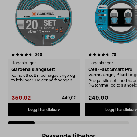
4.5 av 5 stjerner
anmeldelser
4.5 av 5 stjerner
anmeldelse
265
75
Hageslanger
Hageslanger
Gardena slangesett
Cell-Fast Smart Pro
vannslange, 2 kobling
Komplett sett med hageslange og
m
to koblinger. Holder på fasongen -
Prisgunstig sett med hag
ingen knekker...
(½ tomme) og to slangeko
Cell-Fast vanns...
359,92
249,90
449,90
Legg i handlekurv
Legg i handlekurv
Passende tilbehør