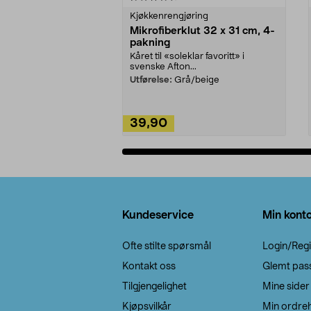
Kjøkkenrengjøring
Mikrofiberklut 32 x 31 cm, 4-
pakning
Kåret til «soleklar favoritt» i
svenske Afton...
Utførelse:
Grå/beige
39,90
Legg i handlekurv
Bunntekst
Kundeservice
Min kont
Ofte stilte spørsmål
Login/Regi
Kontakt oss
Glemt pas
Tilgjengelighet
Mine sider
Kjøpsvilkår
Min ordreh