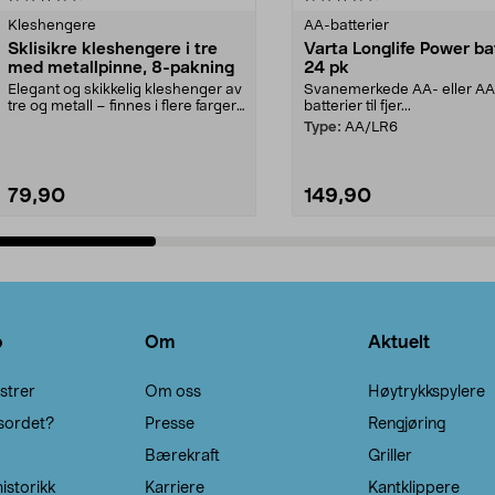
Kleshengere
AA-batterier
Sklisikre kleshengere i tre
Varta Longlife Power ba
med metallpinne, 8-pakning
24 pk
Elegant og skikkelig kleshenger av
Svanemerkede AA- eller A
tre og metall – finnes i flere farger.
batterier til fjer...
Kleshe...
Type:
AA/LR6
79,90
149,90
Legg i handlekurv
Legg i handlekurv
o
Om
Aktuelt
strer
Om oss
Høytrykkspylere
sordet?
Presse
Rengjøring
Bærekraft
Griller
istorikk
Karriere
Kantklippere