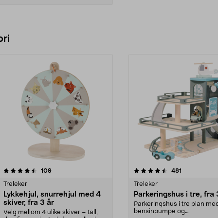
Legg i handlekurv
ri
4.5 av 5 stjerner
anmeldelser
5.0 av 5 stjerner
anmeldelser
109
481
Treleker
Treleker
Lykkehjul, snurrehjul med 4
Parkeringshus i tre, fra 
skiver, fra 3 år
Parkeringshus i tre plan med
bensinpumpe og
Velg mellom 4 ulike skiver – tall,