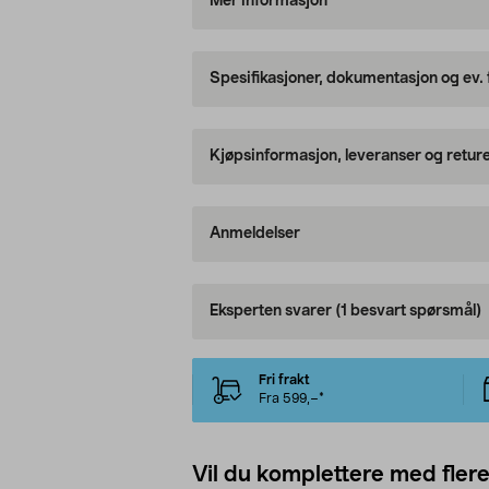
Mer informasjon
Spesifikasjoner, dokumentasjon og ev.
Kjøpsinformasjon, leveranser og retur
Anmeldelser
Eksperten svarer
(1 besvart spørsmål)
Fri frakt
Fra 599,–*
Vil du komplettere med fler