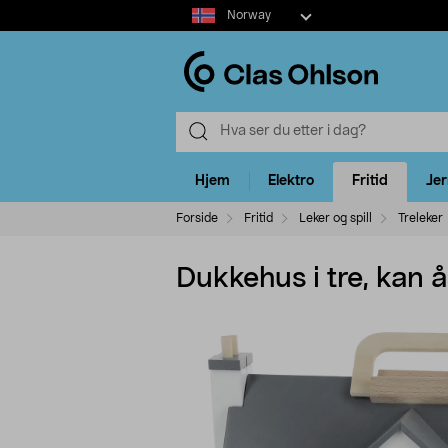
Select
Norway
market
Hjem
Elektro
Fritid
Je
Forside
Fritid
Leker og spill
Treleker
Dukkehus i tre, kan 