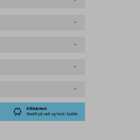
Klikk&Hent
Bestill på nett og hent i butikk