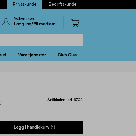
Privatkunde
Bedriftskunde
Velkommen
Logg inn/Bli medlem
bud
Våre tjenester
Club Clas
Artikkelnr.:
44-6704
)
Legg i handlekurv
(1)