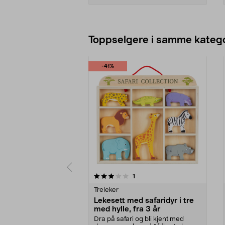
Legg i handlekurv
Toppselgere i samme katego
-41%
0 av 5 stjerner
4.5 av 5 stjerner
anmeldelser
1
Treleker
Lekesett med safaridyr i tre
med hylle, fra 3 år
Dra på safari og bli kjent med