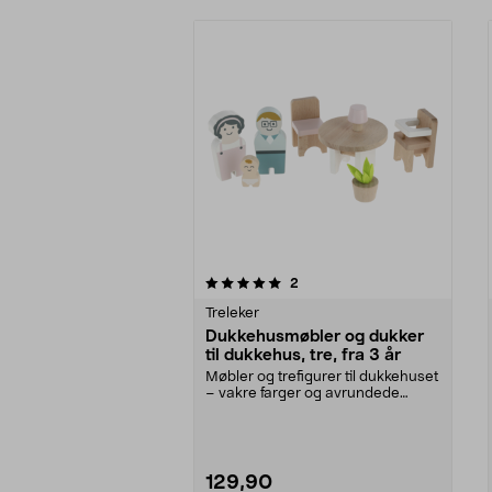
0av 5 stjerner
4.5av 5 stjerner
anmeldelser
2
Treleker
Dukkehusmøbler og dukker
til dukkehus, tre, fra 3 år
Møbler og trefigurer til dukkehuset
– vakre farger og avrundede
former. Dukkehus...
129,90