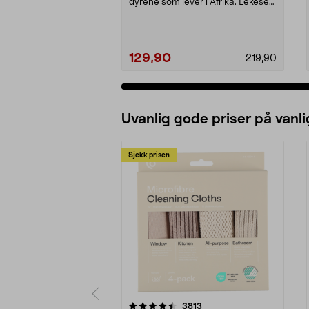
dyrene som lever i Afrika. Lekesett
med safaridyr...
129,90
219,90
Uvanlig gode priser på vanli
Sjekk prisen
5av 5 stjerner
4.5av 5 stjerner
anmeldelser
3813