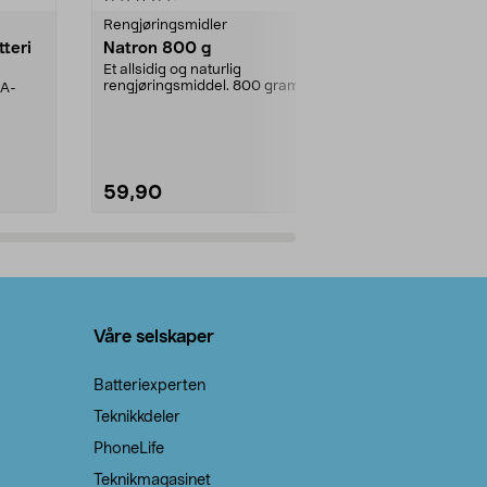
Rengjøringsmidler
Levende lys
tteri
Natron 800 g
Telys steari
prosent ste
Et allsidig og naturlig
rengjøringsmiddel. 800 gram
AA-
100 % stearin
natron – til rengjøring både...
råvarer. Produ
brenner med e
59,90
69,90
Legg i handlekurv
Legg 
Våre selskaper
Batteriexperten
Teknikkdeler
PhoneLife
Teknikmagasinet