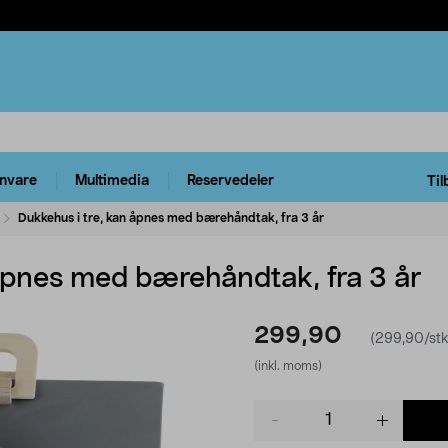
rnvare
Multimedia
Reservedeler
Til
Dukkehus i tre, kan åpnes med bærehåndtak, fra 3 år
åpnes med bærehåndtak, fra 3 år
299,90
(299,90/stk
(inkl. moms)
Product
quantity