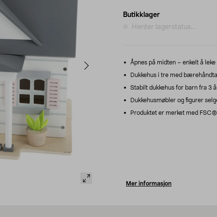
Butikklager
Henter lagerstatus...
Åpnes på midten – enkelt å leke 
Dukkehus i tre med bærehåndtak, 
Stabilt dukkehus for barn fra 3 å
Dukkehusmøbler og figurer selg
Produktet er merket med FSC®, 
Mer informasjon