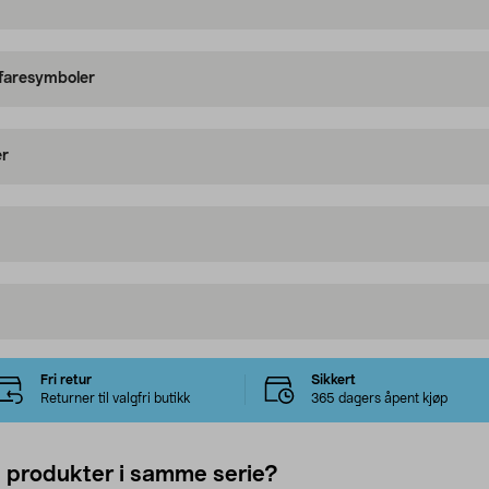
 faresymboler
er
Fri retur
Sikkert
Returner til valgfri butikk
365 dagers åpent kjøp
e produkter i samme serie?