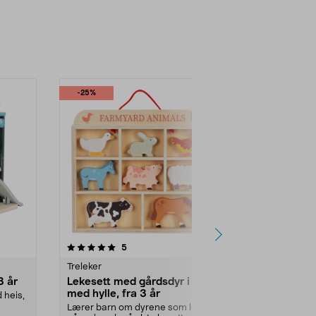
-25%
4.5 av 5 stjerner
anmeldelser
4.5
5
1
Treleker
Lekekjøkken o
3 år
Lekesett med gårdsdyr i tre
Grønnsaker i
med hylle, fra 3 år
deler, fra 3 
 heis,
Lærer barn om dyrene som lever
La barnet skj