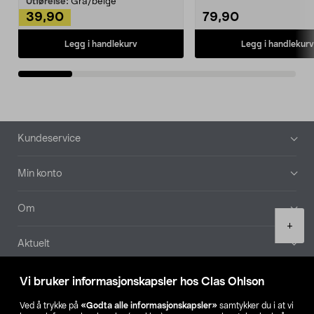
Utførelse:
Grå/beige
39,90
79,90
Legg i handlekurv
Legg i handlekurv
Bunntekst
Kundeservice
Min konto
Om
Product
+
quantity
Aktuelt
Våre selskaper
Vi bruker informasjonskapsler hos Clas Ohlson
Ved å trykke på
«Godta alle informasjonskapsler»
samtykker du i at vi
Finn din butikk