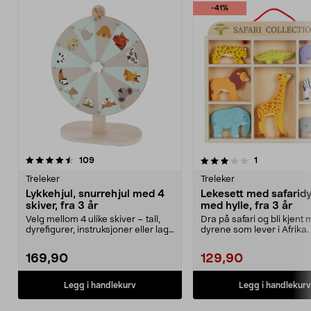
-41%
3.0 av 5 stjerner
anmeldelser
4.5 av 5 stjerner
anmeldelser
109
1
Treleker
Treleker
Lykkehjul, snurrehjul med 4
Lekesett med safaridyr
skiver, fra 3 år
med hylle, fra 3 år
Velg mellom 4 ulike skiver – tall,
Dra på safari og bli kjent
dyrefigurer, instruksjoner eller lag
dyrene som lever i Afrika.
din egen...
med safaridyr...
169,90
129,90
Legg i handlekurv
Legg i handlekurv