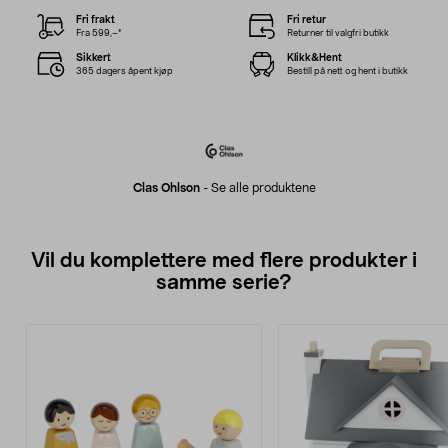
Fri frakt
Fri retur
Fra 599,–*
Returner til valgfri butikk
Sikkert
Klikk&Hent
365 dagers åpent kjøp
Bestill på nett og hent i butikk
Clas Ohlson
-
Se alle produktene
Vil du komplettere med flere produkter i
samme serie?