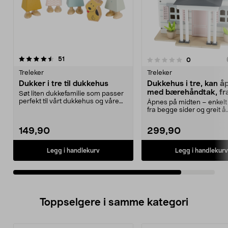
anmeldelser
51
anmeldelser
0
0.0av 5 stjerner
Treleker
Treleker
Dukker i tre til dukkehus
Dukkehus i tre, kan å
med bærehåndtak, fra
Søt liten dukkefamilie som passer
perfekt til vårt dukkehus og våre
Åpnes på midten – enkelt 
dukkehusmøbl...
fra begge sider og greit å
oppbevare. Dukkehus i...
149,90
299,90
Legg i handlekurv
Legg i handlekurv
Toppselgere i samme kategori