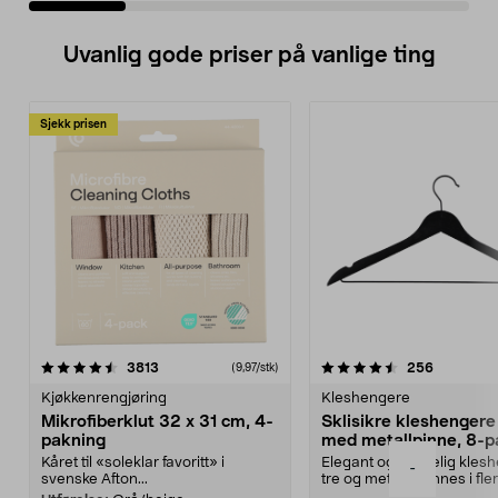
Uvanlig gode priser på vanlige ting
Sjekk prisen
4.5av 5 stjerner
anmeldelser
4.5av 5 stjerner
anmeldels
3813
256
(9,97/stk)
Kjøkkenrengjøring
Kleshengere
Mikrofiberklut 32 x 31 cm, 4-
Sklisikre kleshengere 
pakning
med metallpinne, 8-p
Kåret til «soleklar favoritt» i
Elegant og skikkelig kles
-
svenske Afton...
tre og metall – finnes i fle
Kleshe...