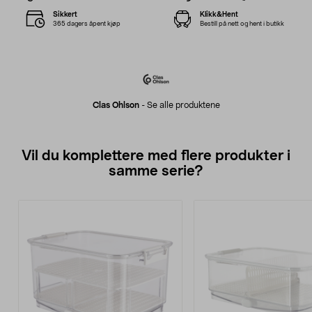
Sikkert
Klikk&Hent
365 dagers åpent kjøp
Bestill på nett og hent i butikk
Clas Ohlson
-
Se alle produktene
Vil du komplettere med flere produkter i
samme serie?