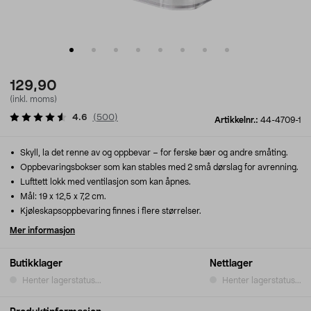
129,90
(inkl. moms)
4.6
(
500
)
Artikkelnr.:
44-4709-1
Skyll, la det renne av og oppbevar – for ferske bær og andre småting.
Oppbevaringsbokser som kan stables med 2 små dørslag for avrenning.
Lufttett lokk med ventilasjon som kan åpnes.
Mål: 19 x 12,5 x 7,2 cm.
Kjøleskapsoppbevaring finnes i flere størrelser.
Mer informasjon
Butikklager
Nettlager
Henter lagerstatus...
Henter lagerstatus...