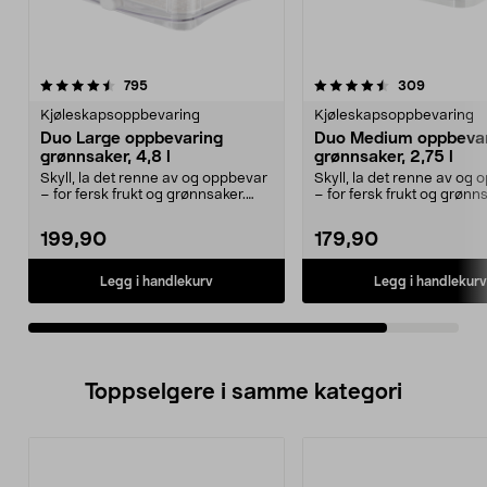
4.5av 5 stjerner
anmeldelser
anmeldel
795
309
Kjøleskapsoppbevaring
Kjøleskapsoppbevaring
Duo Large oppbevaring
Duo Medium oppbeva
grønnsaker, 4,8 l
grønnsaker, 2,75 l
Skyll, la det renne av og oppbevar
Skyll, la det renne av og
– for fersk frukt og grønnsaker.
– for fersk frukt og grønn
Stor oppbeva...
Multifunksjo...
199,90
179,90
Legg i handlekurv
Legg i handlekurv
Toppselgere i samme kategori