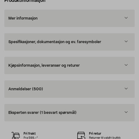
Produktinformasjon
Mer informasjon
Spesifikasjoner, dokumentasjon og ev. faresymboler
Kjøpsinformasjon, leveranser og returer
Anmeldelser
(500)
Eksperten svarer
(1 besvart spørsmål)
Fri frakt
Fri retur
Fra 599,–*
Returner til valgfri butikk