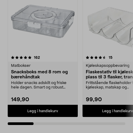
4.5 av 5 stjerner
anmeldelser
4.5 av 5 stjerner
anmeldelse
162
15
Matbokser
Kjøleskapsoppbevaring
Snacksboks med 8 rom og
Flaskestativ til kjøles
bærehåndtak
plass til 3 flasker, tr
Holder snacks adskilt og friske
Frittstående flaskeholder 
hele dagen. Smart og robust
kjøleskap, matskap og
matboks – perfekt fo...
kjøkkenbenk. Gjennomsiktig
149,90
99,90
Legg i handlekurv
Legg i handlekurv