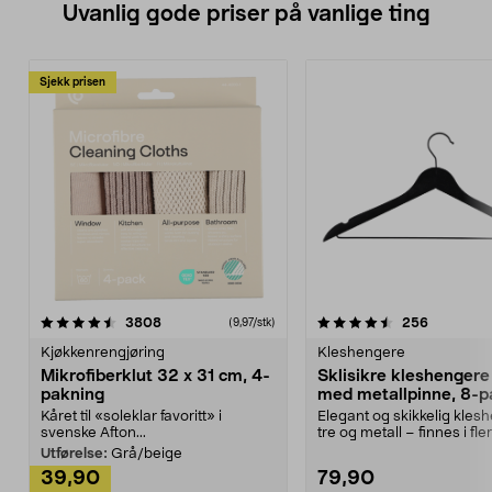
Uvanlig gode priser på vanlige ting
Sjekk prisen
4.5av 5 stjerner
anmeldelser
4.5av 5 stjerner
anmeldels
3808
256
(9,97/stk)
Kjøkkenrengjøring
Kleshengere
Mikrofiberklut 32 x 31 cm, 4-
Sklisikre kleshengere 
pakning
med metallpinne, 8-p
Kåret til «soleklar favoritt» i
Elegant og skikkelig kles
svenske Afton...
tre og metall – finnes i fle
Kleshe...
Utførelse:
Grå/beige
39,90
79,90