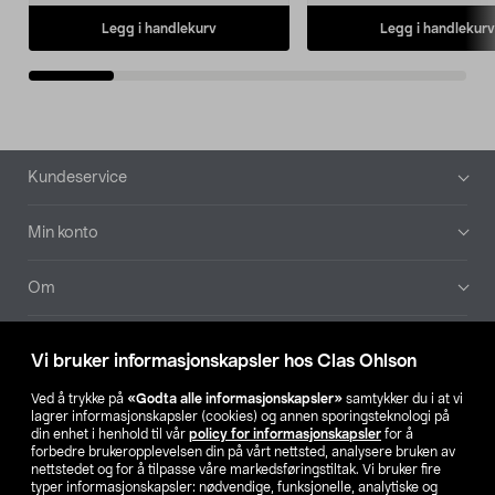
Legg i handlekurv
Legg i handlekurv
Bunntekst
Kundeservice
Min konto
Om
Aktuelt
Vi bruker informasjonskapsler hos Clas Ohlson
Våre selskaper
Ved å trykke på
«Godta alle informasjonskapsler»
samtykker du i at vi
lagrer informasjonskapsler (cookies) og annen sporingsteknologi på
din enhet i henhold til vår
policy for informasjonskapsler
for å
Finn din butikk
forbedre brukeropplevelsen din på vårt nettsted, analysere bruken av
nettstedet og for å tilpasse våre markedsføringstiltak. Vi bruker fire
typer informasjonskapsler: nødvendige, funksjonelle, analytiske og