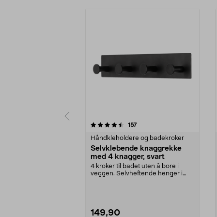
5 av 5 stjerner
3.5 av 5 stjerner
anmeldelser
157
Håndkleholdere og badekroker
Selvklebende knaggrekke
med 4 knagger, svart
4 kroker til badet uten å bore i
veggen. Selvheftende henger i
rustfritt stål me...
149,90