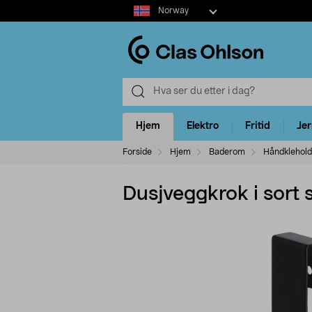
Select
Norway
market
Hjem
Elektro
Fritid
Je
Forside
Hjem
Baderom
Håndklehold
Dusjveggkrok i sort s