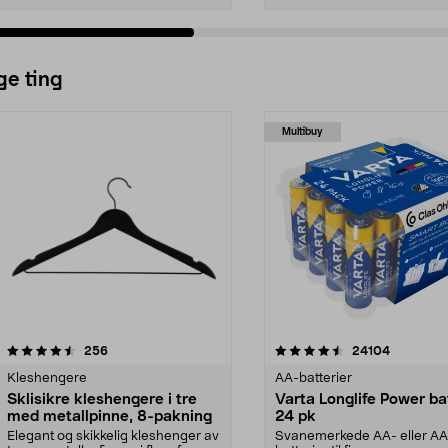
ge ting
Multibuy
4.5av 5 stjerner
anmeldelser
4.5av 5 stjerner
anmeldels
256
24104
Kleshengere
AA-batterier
Sklisikre kleshengere i tre
Varta Longlife Power ba
med metallpinne, 8-pakning
24 pk
Elegant og skikkelig kleshenger av
Svanemerkede AA- eller A