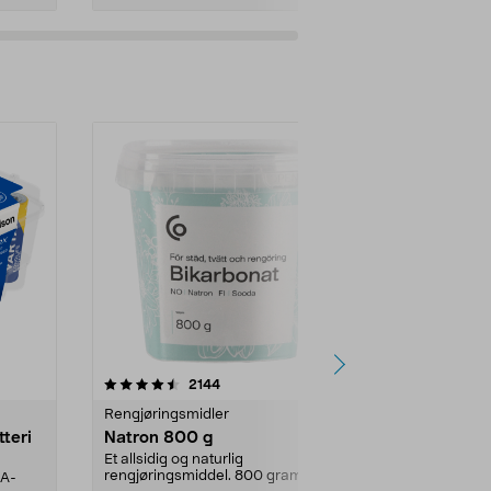
er
4.0av 5 stjerner
anmeldelser
4.5
2144
4
Rengjøringsmidler
Levende lys
tteri
Natron 800 g
Telys steari
prosent ste
Et allsidig og naturlig
rengjøringsmiddel. 800 gram
AA-
100 % stearin