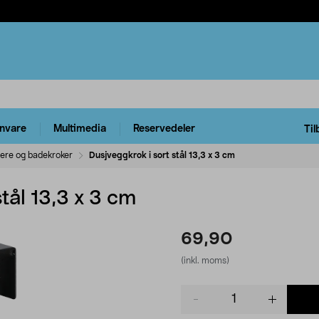
rnvare
Multimedia
Reservedeler
Til
ere og badekroker
Dusjveggkrok i sort stål 13,3 x 3 cm
tål 13,3 x 3 cm
69,90
(inkl. moms)
Product
quantity