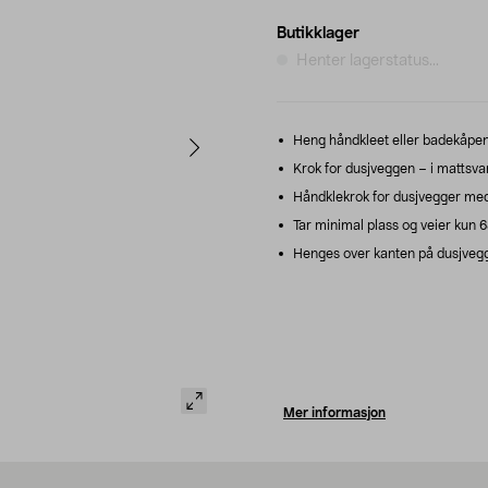
Butikklager
Henter lagerstatus...
Heng håndkleet eller badekåpen
Krok for dusjveggen – i mattsvart
Håndklekrok for dusjvegger med 
Tar minimal plass og veier kun 
Henges over kanten på dusjvegge
Mer informasjon