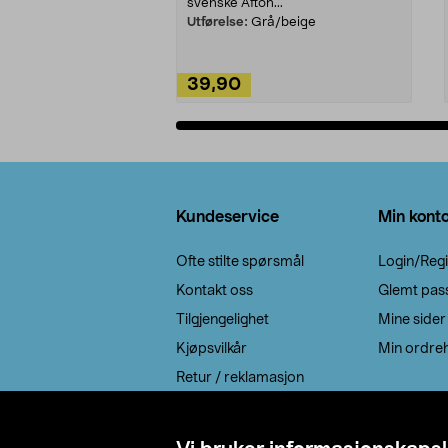
svenske Afton...
Utførelse:
Grå/beige
39,90
Legg i handlekurv
Bunntekst
Kundeservice
Min kont
Ofte stilte spørsmål
Login/Regi
Kontakt oss
Glemt pas
Tilgjengelighet
Mine sider
Kjøpsvilkår
Min ordreh
Retur / reklamasjon
EE-avfall
Cookie policy