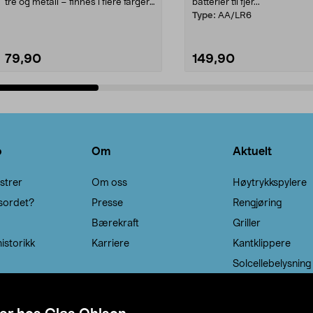
tre og metall – finnes i flere farger.
batterier til fjer...
Kleshe...
Type:
AA/LR6
79,90
149,90
Legg i handlekurv
Legg i handlekurv
o
Om
Aktuelt
strer
Om oss
Høytrykkspylere
sordet?
Presse
Rengjøring
Bærekraft
Griller
istorikk
Karriere
Kantklippere
Solcellebelysning