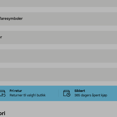
 faresymboler
er
Fri retur
Sikkert
Returner til valgfri butikk
365 dagers åpent kjøp
ri