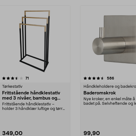
4.5 av 5 stjerner
anmeldelser
4.5 av 5 stjerner
anmeldelser
71
586
Tørkestativ
Håndkleholdere og badekro
Frittstående håndklestativ
Baderomskrok
med 3 nivåer, bambus og
Nye kroker, en enkel måte å
svart metall
badet på. Selvheftende og l
Frittstående håndklestativ –
montere. La...
holder 3 håndklær luftige og tørre.
Stabilt, gulvpl...
349,00
99,90