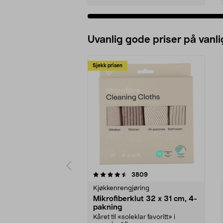
Uvanlig gode priser på vanli
Sjekk prisen
5av 5 stjerner
4.5av 5 stjerner
anmeldelser
3809
Kjøkkenrengjøring
Mikrofiberklut 32 x 31 cm, 4-
pakning
Kåret til «soleklar favoritt» i