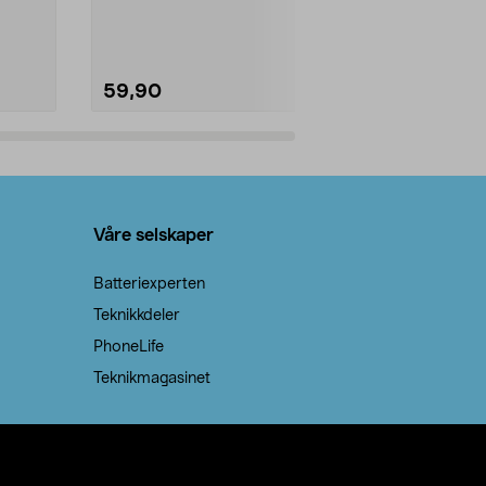
natron – til rengjøring både...
råvarer. Produ
brenner med e
59,90
69,90
Legg i handlekurv
Legg 
Våre selskaper
Batteriexperten
Teknikkdeler
PhoneLife
Teknikmagasinet