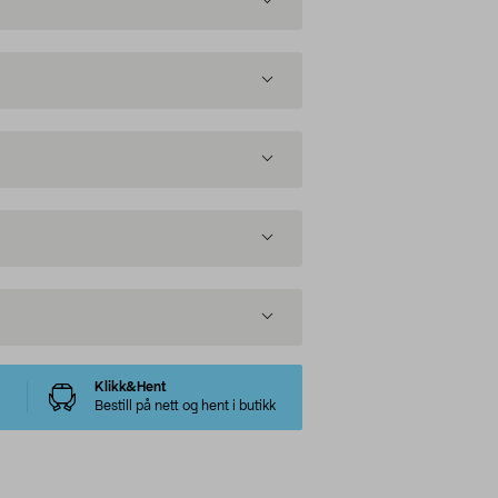
Klikk&Hent
Bestill på nett og hent i butikk