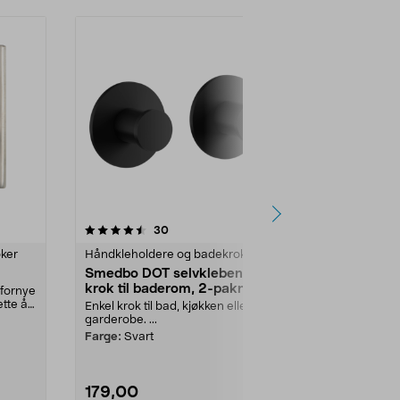
4.5 av 5 stjerner
anmeldelser
4.5
30
ker
Håndkleholdere og badekroker
Håndkleholde
Smedbo DOT selvklebende
Smedbo DOT
krok til baderom, 2-pakning
krok til ba
 fornye
ette å
Enkel krok til bad, kjøkken eller
Enkel krok til 
garderobe. ...
garderobe. ...
Farge:
Svart
Farge:
Krom
179,00
179,00