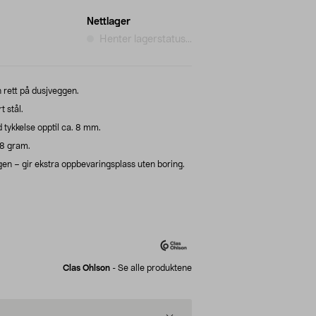
Nettlager
Henter lagerstatus...
 rett på dusjveggen.
 stål.
tykkelse opptil ca. 8 mm.
68 gram.
n – gir ekstra oppbevaringsplass uten boring.
Clas Ohlson
-
Se alle produktene