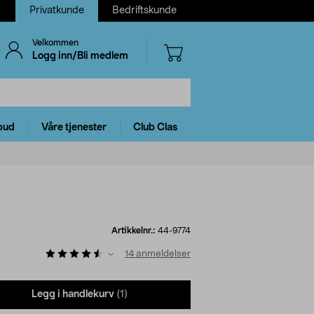
Privatkunde
Bedriftskunde
Velkommen
Logg inn/Bli medlem
bud
Våre tjenester
Club Clas
Artikkelnr.:
44-9774
14
anmeldelser
Legg i handlekurv
(1)