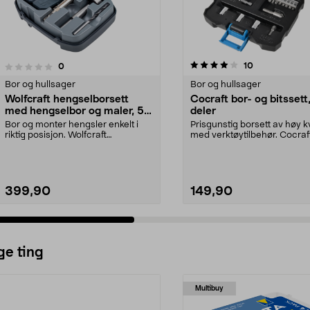
4.0 av 5 stjerner
4.5 av 5 stjerner
anmeldelser
10
anmeldelser
0
Bor og hullsager
Bor og hullsager
Wolfcraft hengselborsett
Cocraft bor- og bitssett
med hengselbor og maler, 5
deler
deler
Bor og monter hengsler enkelt i
Prisgunstig borsett av høy kv
riktig posisjon. Wolfcraft
med verktøytilbehør. Cocraf
hengselborsett med ma...
og bitsset...
399,90
149,90
ge ting
Multibuy