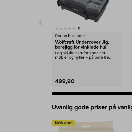
anmeldelser
0
0 av 5 stjerner
0.0 av 5 stjerner
Bor og hullsager
Wolfcraft Undercover Jig,
borejigg for vinklede hull
Lag skjulte skruforbindelser i
møbler og hyller – på bare tre
trinn. Wolfcraft U...
499,90
Uvanlig gode priser på vanli
Sjekk prisen