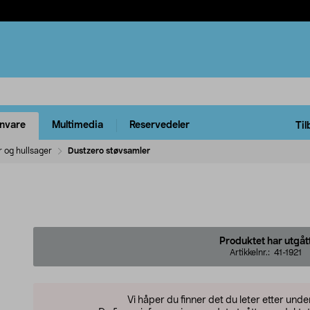
rnvare
Multimedia
Reservedeler
Til
r og hullsager
Dustzero støvsamler
Produktet har utgåt
Artikkelnr.:
41-1921
Vi håper du finner det du leter etter und