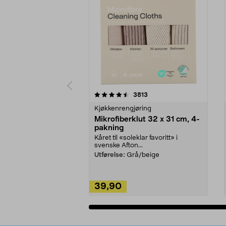
5av 5 stjerner
4.5av 5 stjerner
anmeldelser
3813
Kjøkkenrengjøring
Mikrofiberklut 32 x 31 cm, 4-
pakning
Kåret til «soleklar favoritt» i
svenske Afton...
Utførelse:
Grå/beige
39,90
Legg i handlekurv