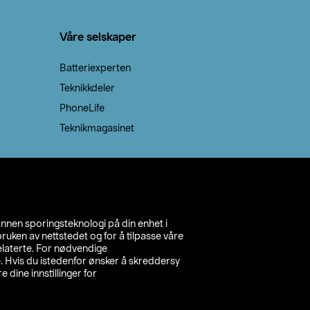
Våre selskaper
Batteriexperten
Teknikkdeler
PhoneLife
Teknikmagasinet
annen sporingsteknologi på din enhet i
ruken av nettstedet og for å tilpasse våre
relaterte. For nødvendige
. Hvis du istedenfor ønsker å skreddersy
e dine innstillinger for
inn din butikk