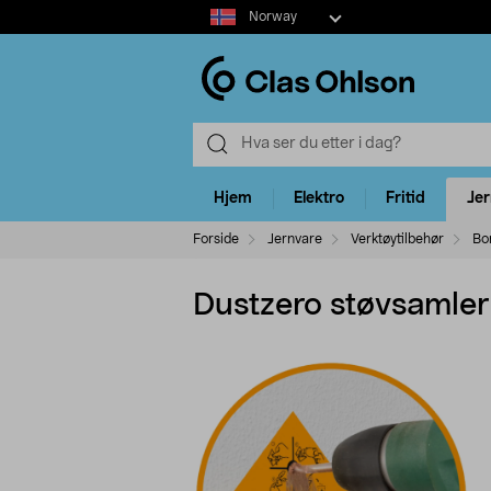
Select
Norway
market
Hjem
Elektro
Fritid
Je
Forside
Jernvare
Verktøytilbehør
Bo
Dustzero støvsamler