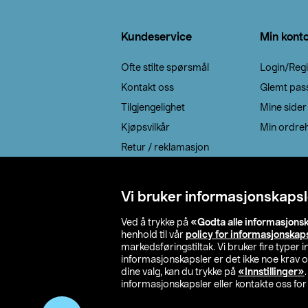
Bunntekst
Kundeservice
Min kont
Ofte stilte spørsmål
Login/Regi
Kontakt oss
Glemt pas
Tilgjengelighet
Mine sider
Kjøpsvilkår
Min ordreh
Retur / reklamasjon
EE-avfall
Cookie policy
Vi bruker informasjonskapsl
Leveringsalternativ
Ved å trykke på
«Godta alle informasjons
henhold til vår
policy for informasjonskap
markedsføringstiltak. Vi bruker fire typer
informasjonskapsler er det ikke noe krav 
dine valg, kan du trykke på
«Innstillinger»
informasjonskapsler eller kontakte oss for 
© 2026 Clas Oh