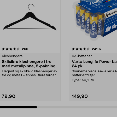
4.5av 5 stjerner
anmeldelser
4.5av 5 stjerner
anmeldels
256
24107
Kleshengere
AA-batterier
Sklisikre kleshengere i tre
Varta Longlife Power ba
med metallpinne, 8-pakning
24 pk
Elegant og skikkelig kleshenger av
Svanemerkede AA- eller A
tre og metall – finnes i flere farger.
batterier til fjer...
Kleshe...
Type:
AA/LR6
79,90
149,90
Legg i handlekurv
Legg i handlekurv