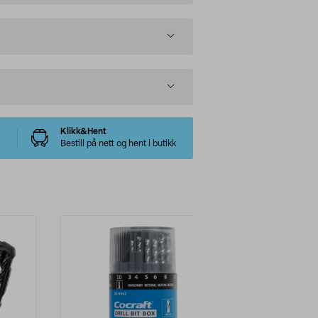
Klikk&Hent
Bestill på nett og hent i butikk