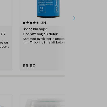
4.5 av 5 stjerner
anmeldelser
4.5
314
1
Bor og hullsager
Bor og hullsa
, 37
Cocraft bor, 18 deler
Cocraft hul
Sett med 18 stk. bor, diameter 3-10
Passer til fle
mm. Til boring i metall, betong og
forskjellige d..
alitet
tre. Gjør...
t bor-
99,90
99,90