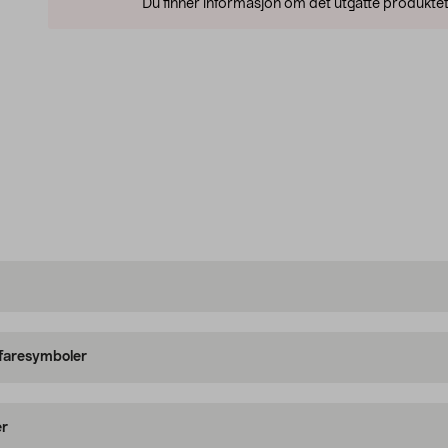
Du finner informasjon om det utgåtte produktet
 faresymboler
er