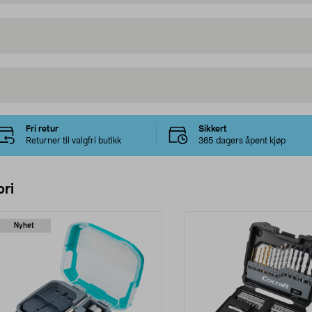
Fri retur
Sikkert
Returner til valgfri butikk
365 dagers åpent kjøp
ri
Nyhet