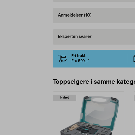
Anmeldelser
(10)
Eksperten svarer
Fri frakt
Fra 599,–*
Toppselgere i samme katego
Nyhet