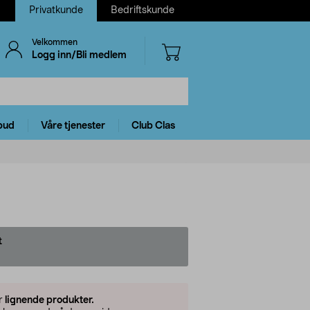
Privatkunde
Bedriftskunde
Velkommen
Logg inn/Bli medlem
bud
Våre tjenester
Club Clas
t
er
lignende produkter.