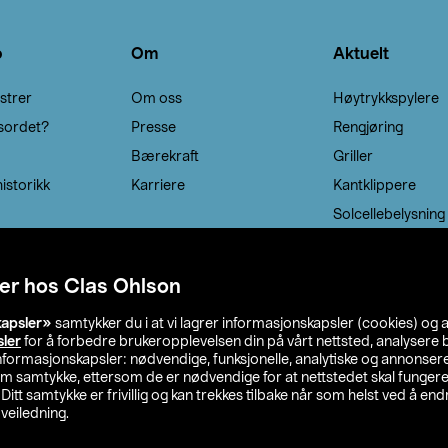
o
Om
Aktuelt
strer
Om oss
Høytrykkspylere
sordet?
Presse
Rengjøring
Bærekraft
Griller
istorikk
Karriere
Kantklippere
Solcellebelysning
er hos Clas Ohlson
kapsler»
samtykker du i at vi lagrer informasjonskapsler (cookies) og 
sler
for å forbedre brukeropplevelsen din på vårt nettsted, analysere b
 informasjonskapsler: nødvendige, funksjonelle, analytiske og annonse
om samtykke, ettersom de er nødvendige for at nettstedet skal fungere
. Ditt samtykke er frivillig og kan trekkes tilbake når som helst ved å endr
veiledning.
lson
Privacy statement
Medlemsvilkår
Kjøpsvilkår
F