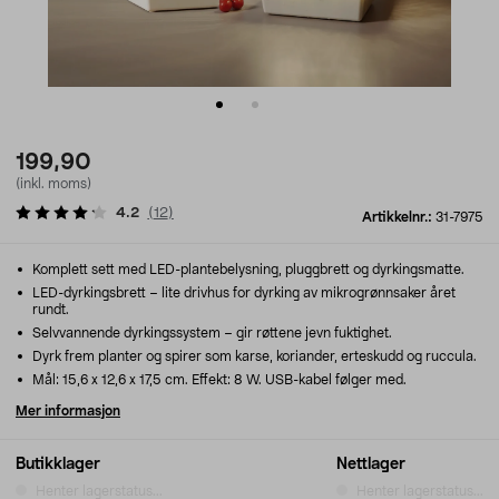
199,90
(inkl. moms)
4.2
(
12
)
Artikkelnr.:
31-7975
Komplett sett med LED-plantebelysning, pluggbrett og dyrkingsmatte.
LED-dyrkingsbrett – lite drivhus for dyrking av mikrogrønnsaker året
rundt.
Selvvannende dyrkingssystem – gir røttene jevn fuktighet.
Dyrk frem planter og spirer som karse, koriander, erteskudd og ruccula.
Mål: 15,6 x 12,6 x 17,5 cm. Effekt: 8 W. USB-kabel følger med.
Mer informasjon
Butikklager
Nettlager
Henter lagerstatus...
Henter lagerstatus...