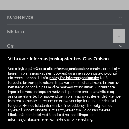
Bunntekst
Kundeservice
Min konto
Product
+
quantity
Om
Vi bruker informasjonskapsler hos Clas Ohlson
Aktuelt
Ved å trykke på
«Godta alle informasjonskapsler»
samtykker du i at vi
lagrer informasjonskapsler (cookies) og annen sporingsteknologi på
Våre selskaper
din enhet i henhold til vår
policy for informasjonskapsler
for å
forbedre brukeropplevelsen din på vårt nettsted, analysere bruken av
nettstedet og for å tilpasse våre markedsføringstiltak. Vi bruker fire
Finn din butikk
typer informasjonskapsler: nødvendige, funksjonelle, analytiske og
annonserelaterte. For nødvendige informasjonskapsler er det ikke noe
krav om samtykke, ettersom de er nødvendige for at nettstedet skal
SE
NO
FI
fungere. Hvis du istedenfor ønsker å skreddersy dine valg, kan du
trykke på
«Innstillinger»
. Ditt samtykke er frivillig og kan trekkes
tilbake når som helst ved å endre dine innstillinger for
informasjonskapsler eller kontakte oss for veiledning.