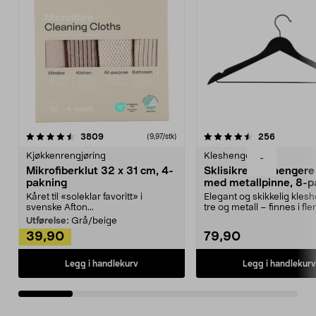
4.5av 5 stjerner
anmeldelser
4.5av 5 stjerner
anmeldels
3809
256
(9,97/stk)
Kjøkkenrengjøring
Kleshengere
-
Mikrofiberklut 32 x 31 cm, 4-
Sklisikre kleshengere 
pakning
med metallpinne, 8-p
Kåret til «soleklar favoritt» i
Elegant og skikkelig kles
svenske Afton...
tre og metall – finnes i fle
Kleshe...
Utførelse:
Grå/beige
39,90
79,90
Legg i handlekurv
Legg i handlekurv