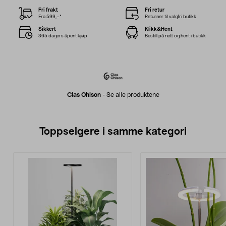
Fri frakt
Fri retur
Fra 599,–*
Returner til valgfri butikk
Sikkert
Klikk&Hent
365 dagers åpent kjøp
Bestill på nett og hent i butikk
Clas Ohlson
-
Se alle produktene
Toppselgere i samme kategori