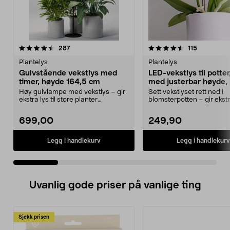
4.5 av 5 stjerner
anmeldelser
5.0 av 5 stjerner
anmeldelse
287
115
Plantelys
Plantelys
Gulvstående vekstlys med
LED-vekstlys til potter
timer, høyde 164,5 cm
med justerbar høyde, 
Høy gulvlampe med vekstlys – gir
Sett vekstlyset rett ned i
ekstra lys til store planter
blomsterpotten – gir ekstr
innendørs (IP20). ...
innendørs. Teleskopis...
699,00
249,90
Legg i handlekurv
Legg i handlekurv
Uvanlig gode priser på vanlige ting
Sjekk prisen