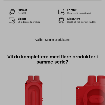
Fri frakt
Fri retur
Fra 599,–*
Returner til valgfri butikk
Sikkert
Klikk&Hent
365 dagers åpent kjøp
Bestill på nett og hent i butikk
Gelia
-
Se alle produktene
Vil du komplettere med flere produkter i
samme serie?