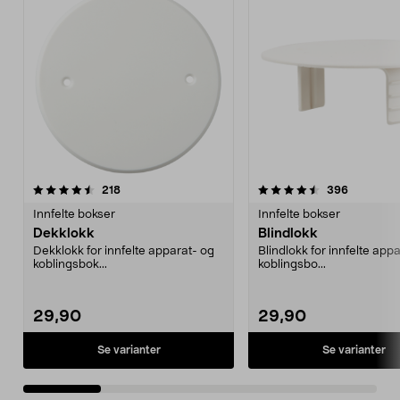
4.5 av 5 stjerner
anmeldelser
4.5 av 5 stjerner
anmeldels
218
396
Innfelte bokser
Innfelte bokser
Dekklokk
Blindlokk
Dekklokk for innfelte apparat- og
Blindlokk for innfelte app
koblingsbok...
koblingsbo...
29,90
29,90
Se varianter
Se varianter