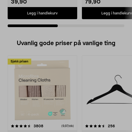
39,90
79,90
Legg i handlekurv
Legg i handlekurv
Uvanlig gode priser på vanlige ting
Sjekk prisen
4.5av 5 stjerner
anmeldelser
4.5av 5 stjerner
anmeldels
3808
256
(9,97/stk)