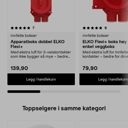
5.0av 5 stjerner
anmeldelser
4.0av 5 stjerner
anmeldelser
7
6
Innfelte bokser
Innfelte bokser
Apparatboks dobbel ELKO
ELKO Flexi+ boks høy 
Flexi+
enkel veggboks
Med ekstra luft for 3-veiskontakter
Med ekstra luft for innfelt
som ikke bygger så mye – bedre
kontakter – bedre for din
for dine elek...
elektroniske produkter. ...
139,90
79,90
Legg i handlekurv
Legg i handlekurv
Toppselgere i samme kategori