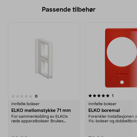
Passende tilbehør
5.0av 5 stjerner
4.5av 5 stjerner
anmeldelser
1
anmeldelser
0
Innfelte bokser
Innfelte bokser
ELKO mellomstykke 71 mm
ELKO boremal
For sammenkobling av ELKOs
Forenkler installasjonen
røde apparatbokser. Brukes
1½-bokser og dobbeltbok
mellom bokser i samme komb...
kun installere...