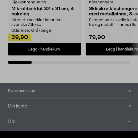
Kjøkkenrengjøring
Kleshengere
Mikrofiberklut 32 x 31 cm, 4-
Sklisikre kleshengere 
pakning
med metallpinne, 8-p
Kåret til «soleklar favoritt» i
Elegant og skikkelig kles
svenske Afton...
tre og metall – finnes i fle
Kleshe...
Utførelse:
Grå/beige
39,90
79,90
Legg i handlekurv
Legg i handlekurv
Bunntekst
Kundeservice
Min konto
Om
Aktuelt