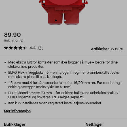
89,90
(inkl. moms)
4.4
(
7
)
Artikkelnr.:
36-8379
Med ekstra luft for kontakter som ikke bygger så mye – bedre for dine
elektroniske produkter.
ELKO Flexi+ veggboks 1,5 – en halogenfri og mer brannbeskyttet boks
med ekstra plass til bl.a. koblinger.
1,5 boks med 4 forhåndsmonterte løp for 16/20 mm rør. For montering i
enkle gipsvegger (maks tykkelse 13 mm).
Hulltakingsdiameter 73 mm – for enklere hulltaking anbefales bruk av
ELKO boremal og boksfres T70 (selges separat).
Kan kun installeres av en registrert installasjonsvirksomhet.
Mer informasjon
Butikklager
Nettlager