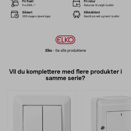
Fri frakt
Fri retur
Fra 599,–*
Returner til valgfri butikk
Sikkert
Klikk&Hent
365 dagers åpent kjøp
Bestill på nett og hent i butikk
Elko
-
Se alle produktene
Vil du komplettere med flere produkter i
samme serie?