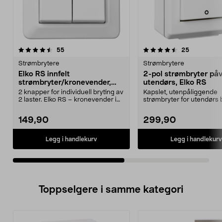
4.5av 5 stjerner
anmeldelser
4.5av 5 stjerner
anmeldelse
55
25
Strømbrytere
Strømbrytere
Elko RS innfelt
2-pol strømbryter på
strømbryter/kronevender,
utendørs, Elko RS
Nordic renhvit
2 knapper for individuell bryting av
Kapslet, utenpåliggende
2 laster. Elko RS – kronevender i
strømbryter for utendørs b
høy kvali...
RS hvit – 2-polet st...
149,90
299,90
Legg i handlekurv
Legg i handlekurv
Toppselgere i samme kategori