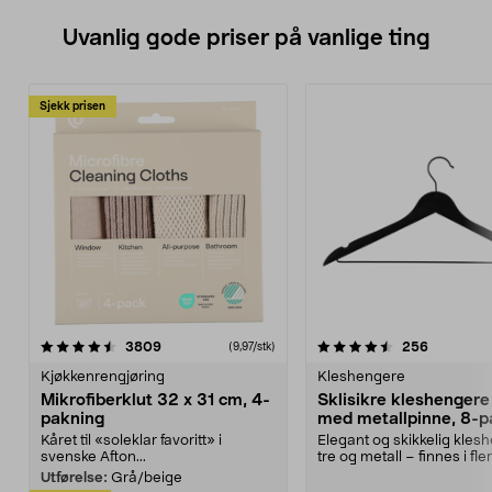
Uvanlig gode priser på vanlige ting
Sjekk prisen
4.5av 5 stjerner
anmeldelser
4.5av 5 stjerner
anmeldels
3809
256
(9,97/stk)
Kjøkkenrengjøring
Kleshengere
Mikrofiberklut 32 x 31 cm, 4-
Sklisikre kleshengere 
pakning
med metallpinne, 8-p
Kåret til «soleklar favoritt» i
Elegant og skikkelig kles
svenske Afton...
tre og metall – finnes i fle
Kleshe...
Utførelse:
Grå/beige