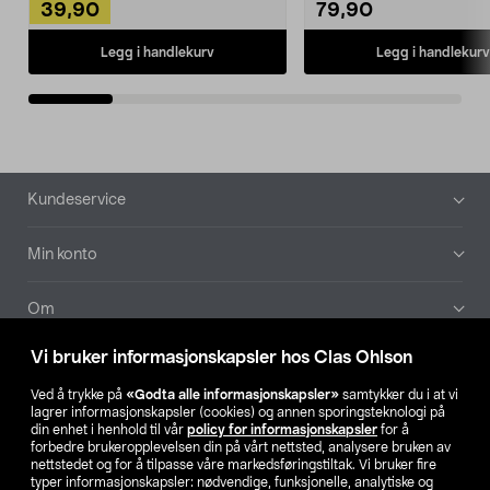
39,90
79,90
Legg i handlekurv
Legg i handlekurv
Bunntekst
Kundeservice
Min konto
Om
Vi bruker informasjonskapsler hos Clas Ohlson
Aktuelt
Ved å trykke på
«Godta alle informasjonskapsler»
samtykker du i at vi
lagrer informasjonskapsler (cookies) og annen sporingsteknologi på
Våre selskaper
din enhet i henhold til vår
policy for informasjonskapsler
for å
forbedre brukeropplevelsen din på vårt nettsted, analysere bruken av
nettstedet og for å tilpasse våre markedsføringstiltak. Vi bruker fire
Finn din butikk
typer informasjonskapsler: nødvendige, funksjonelle, analytiske og