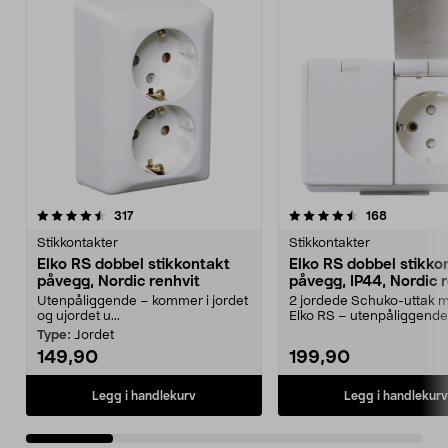
4.5 av 5 stjerner
anmeldelser
4.5 av 5 stjerner
anmeldels
317
168
Stikkontakter
Stikkontakter
Elko RS dobbel stikkontakt
Elko RS dobbel stikko
påvegg, Nordic renhvit
påvegg, IP44, Nordic 
Utenpåliggende – kommer i jordet
2 jordede Schuko-uttak m
og ujordet u...
Elko RS – utenpåliggende
stikkontakt i fargen N...
Type:
Jordet
149,90
199,90
Legg i handlekurv
Legg i handlekurv