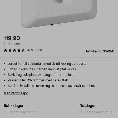
119,90
(inkl. moms)
4.5
(
36
)
Artikkelnr.:
36-9141
Jordet innfelt stikkontakt med skrutilkobling av ledere.
Elko RS 1-veisuttak i fargen Renhvit (RAL 9003).
Sokkel og dekkplate av halogenfri termoplast.
Passer i Elko RS-rammer med flere uttak.
Kan kun installeres av en registrert installasjonsvirksomhet.
Mer informasjon
Butikklager
Nettlager
Henter lagerstatus...
Henter lagerstatus...