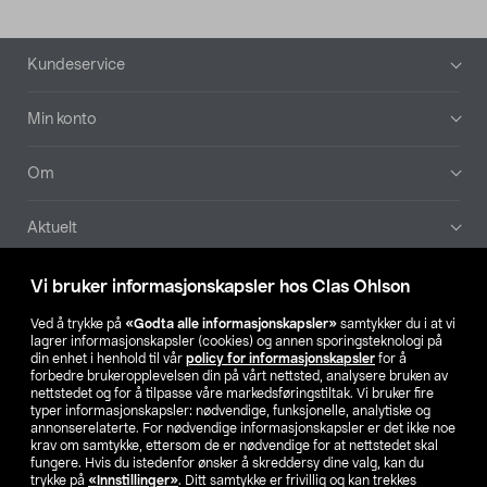
Bunntekst
Kundeservice
Min konto
Om
Aktuelt
Våre selskaper
Vi bruker informasjonskapsler hos Clas Ohlson
Ved å trykke på
«Godta alle informasjonskapsler»
samtykker du i at vi
Finn din butikk
lagrer informasjonskapsler (cookies) og annen sporingsteknologi på
din enhet i henhold til vår
policy for informasjonskapsler
for å
forbedre brukeropplevelsen din på vårt nettsted, analysere bruken av
SE
NO
FI
nettstedet og for å tilpasse våre markedsføringstiltak. Vi bruker fire
typer informasjonskapsler: nødvendige, funksjonelle, analytiske og
annonserelaterte. For nødvendige informasjonskapsler er det ikke noe
krav om samtykke, ettersom de er nødvendige for at nettstedet skal
fungere. Hvis du istedenfor ønsker å skreddersy dine valg, kan du
trykke på
«Innstillinger»
. Ditt samtykke er frivillig og kan trekkes