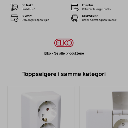
Fri frakt
Fri retur
Fra 599,–*
Returner til valgfri butikk
Sikkert
Klikk&Hent
365 dagers åpent kjøp
Bestill på nett og hent i butikk
Elko
-
Se alle produktene
Toppselgere i samme kategori