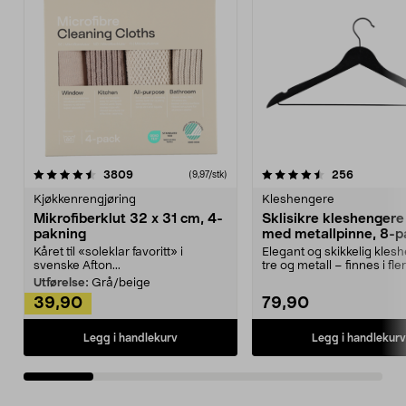
4.5av 5 stjerner
anmeldelser
4.5av 5 stjerner
anmeldels
3809
256
(9,97/stk)
Kjøkkenrengjøring
Kleshengere
Mikrofiberklut 32 x 31 cm, 4-
Sklisikre kleshengere 
pakning
med metallpinne, 8-p
Kåret til «soleklar favoritt» i
Elegant og skikkelig kles
svenske Afton...
tre og metall – finnes i fle
Kleshe...
Utførelse:
Grå/beige
39,90
79,90
Legg i handlekurv
Legg i handlekurv