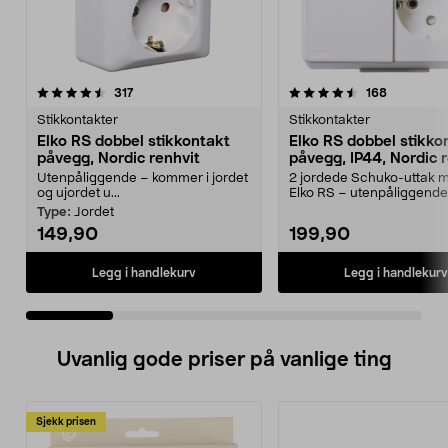
4.5 av 5 stjerner
anmeldelser
4.5 av 5 stjerner
anmeldels
317
168
Stikkontakter
Stikkontakter
Elko RS dobbel stikkontakt
Elko RS dobbel stikko
påvegg, Nordic renhvit
påvegg, IP44, Nordic 
Utenpåliggende – kommer i jordet
2 jordede Schuko-uttak m
og ujordet u...
Elko RS – utenpåliggende
stikkontakt i fargen N...
Type:
Jordet
149,90
199,90
Legg i handlekurv
Legg i handlekurv
Uvanlig gode priser på vanlige ting
Sjekk prisen