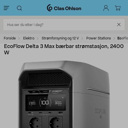
Forside
Elektro
Strømforsyning og 12 V
Power Stations
EcoFl
EcoFlow Delta 3 Max bærbar strømstasjon, 2400
W