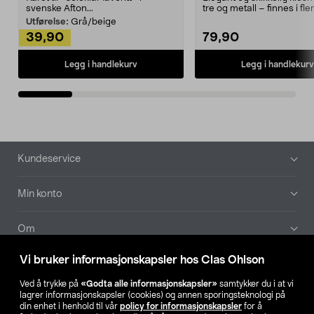
svenske Afton...
tre og metall – finnes i fle
Kleshe...
Utførelse:
Grå/beige
39,90
79,90
Legg i handlekurv
Legg i handlekurv
Bunntekst
Kundeservice
Min konto
Om
Vi bruker informasjonskapsler hos Clas Ohlson
Aktuelt
Ved å trykke på
«Godta alle informasjonskapsler»
samtykker du i at vi
lagrer informasjonskapsler (cookies) og annen sporingsteknologi på
Våre selskaper
din enhet i henhold til vår
policy for informasjonskapsler
for å