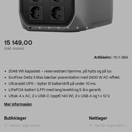
15 149,00
(inkl. moms)
Artikkelnr.:
10-1-264
2048 Wh kapasitet – reservestrøm hjemme, på hytta og på tur.
EcoFlow Delta 3 Max bærbar powerstation med 2400 W AC-effekt.
Ultraraskt UPS – bytter til batteridrift på under 10 ms.
LiFePO4-batteri (LFP) med lang levetid og 5 års garanti.
Uttak: 4 x AC, 2 x USB-C (opptil 140 W), 2 x USB-A og 1 x 12 V.
Mer informasjon
Butikklager
Nettlager
Henter lagerstatus...
Henter lagerstatus...