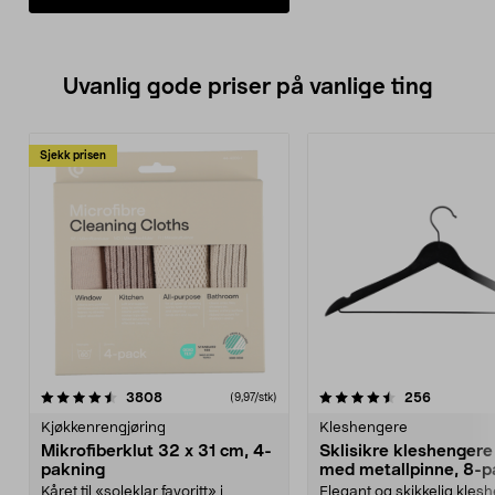
Uvanlig gode priser på vanlige ting
Sjekk prisen
4.5av 5 stjerner
anmeldelser
4.5av 5 stjerner
anmeldels
3808
256
(9,97/stk)
Kjøkkenrengjøring
Kleshengere
Mikrofiberklut 32 x 31 cm, 4-
Sklisikre kleshengere 
pakning
med metallpinne, 8-p
Kåret til «soleklar favoritt» i
Elegant og skikkelig kles