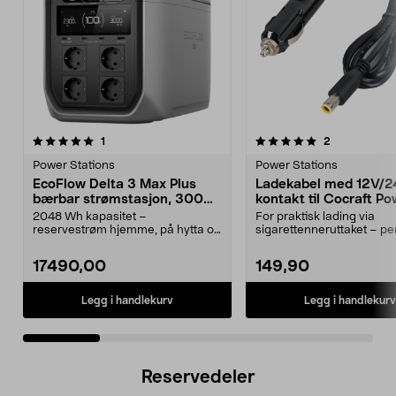
5.0 av 5 stjerner
anmeldelser
4.0 av 5 stjerner
anmeldelser
1
2
Power Stations
Power Stations
EcoFlow Delta 3 Max Plus
Ladekabel med 12V/
bærbar strømstasjon, 3000
kontakt til Cocraft P
W
Station, 1,2 m
2048 Wh kapasitet –
For praktisk lading via
reservestrøm hjemme, på hytta og
sigarettenneruttaket – per
på tur. EcoFlow Delta 3 Max...
reise og camping. Coc...
17490,00
149,90
Legg i handlekurv
Legg i handlekurv
Reservedeler