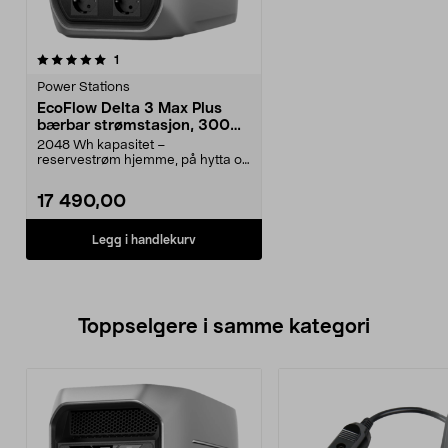
anmeldelser
1
Power Stations
EcoFlow Delta 3 Max Plus
bærbar strømstasjon, 3000
W
2048 Wh kapasitet –
reservestrøm hjemme, på hytta og
på tur. EcoFlow Delta 3 Max...
17 490,00
Legg i handlekurv
Toppselgere i samme kategori