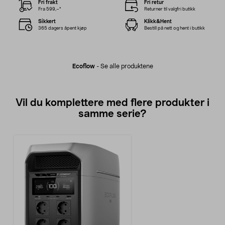
Fri frakt
Fri retur
Fra 599,–*
Returner til valgfri butikk
Sikkert
Klikk&Hent
365 dagers åpent kjøp
Bestill på nett og hent i butikk
Ecoflow
-
Se alle produktene
Vil du komplettere med flere produkter i
samme serie?