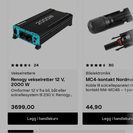
4.5 av 5 stjerner
anmeldelser
4.0 av 5 stjerner
anmeldelse
24
80
Vekselrettere
Bilelektronikk
Renogy vekselretter 12 V,
MC4-kontakt Nordmax
2000 W
Koble til solcellepanelet d
kontakt NM-MC4S – 1 par
Omformer 12 V fra bil, båt eller
og hunn. Konta...
solcellesystem til 230 V. Renogy
vekselretter m...
3699,00
44,90
Legg i handlekurv
Legg i handlekurv