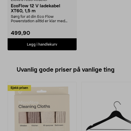
EcoFlow 12 V ladekabel
XT60, 1,5 m
Sørg for at din Eco Flow
Powerstation alltid er klar med
denne smarte billadekab...
499,90
Legg i handlekurv
Uvanlig gode priser på vanlige ting
Sjekk prisen