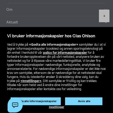
Om
Product
+
quantity
Aktuelt
Våre selskaper
Vi bruker informasjonskapsler hos Clas Ohlson
Ved å trykke på
«Godta alle informasjonskapsler»
samtykker du i at vi
Finn din butikk
lagrer informasjonskapsler (cookies) og annen sporingsteknologi på
din enhet i henhold til vår
policy for informasjonskapsler
for å
forbedre brukeropplevelsen din på vårt nettsted, analysere bruken av
SE
NO
FI
nettstedet og for å tilpasse våre markedsføringstiltak. Vi bruker fire
typer informasjonskapsler: nødvendige, funksjonelle, analytiske og
annonserelaterte. For nødvendige informasjonskapsler er det ikke noe
krav om samtykke, ettersom de er nødvendige for at nettstedet skal
fungere. Hvis du istedenfor ønsker å skreddersy dine valg, kan du
trykke på
«Innstillinger»
. Ditt samtykke er frivillig og kan trekkes
tilbake når som helst ved å endre dine innstillinger for
informasjonskapsler eller kontakte oss for veiledning.
Privacy statement
Medlemsvilkår
Kjøpsvilkår
For bedrifter
Endre til priser ekskl. moms
Godta alle informasjonskapsler
Avvis alle
Legg i handlekurv
(1)
Innstillinger