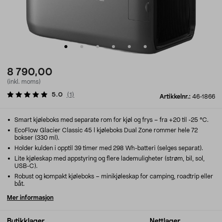
8 790,00
(inkl. moms)
5.0
(
1
)
Artikkelnr.:
46-1866
Smart kjøleboks med separate rom for kjøl og frys – fra +20 til -25 °C.
EcoFlow Glacier Classic 45 l kjøleboks Dual Zone rommer hele 72
bokser (330 ml).
Holder kulden i opptil 39 timer med 298 Wh-batteri (selges separat).
Lite kjøleskap med appstyring og flere lademuligheter (strøm, bil, sol,
USB-C).
Robust og kompakt kjøleboks – minikjøleskap for camping, roadtrip eller
båt.
Mer informasjon
Butikklager
Nettlager