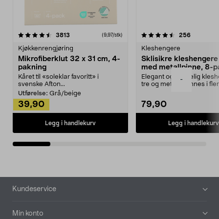
4.5av 5 stjerner
anmeldelser
4.5av 5 stjerner
anmeldels
3813
256
(9,97/stk)
Kjøkkenrengjøring
Kleshengere
Mikrofiberklut 32 x 31 cm, 4-
Sklisikre kleshengere 
pakning
med metallpinne, 8-p
Kåret til «soleklar favoritt» i
Elegant og skikkelig kles
-
svenske Afton...
tre og metall – finnes i fle
Kleshe...
Utførelse:
Grå/beige
39,90
79,90
Legg i handlekurv
Legg i handlekurv
Bunntekst
Kundeservice
Min konto