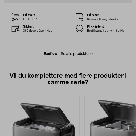
Fri frakt
Fri retur
Fra 599,–*
Returner til valgfri butikk
Sikkert
Klikk&Hent
365 dagers åpent kjøp
Bestill på nett og hent i butikk
Ecoflow
-
Se alle produktene
Vil du komplettere med flere produkter i
samme serie?