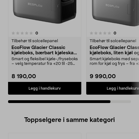
anmeldelser
anmeldelser
0
0
0.0 av 5 stjerner
Tilbehør til solcellepanel
Tilbehør til solcellepanel
EcoFlow Glacier Classic
EcoFlow Glacier Class
kjøleboks, bærbart kjøleskap
kjøleboks, liten kjøl og
35 liter
45 l
Smart og fleksibel kjøle-/fryseboks
Smart kjøleboks med sep
– velg temperatur fra +20 til -25
rom for kjøl og frys – fra +
°C. EcoFlo...
°C. EcoFlow ...
8 190,00
9 990,00
Legg i handlekurv
Legg i handlekurv
Toppselgere i samme kategori