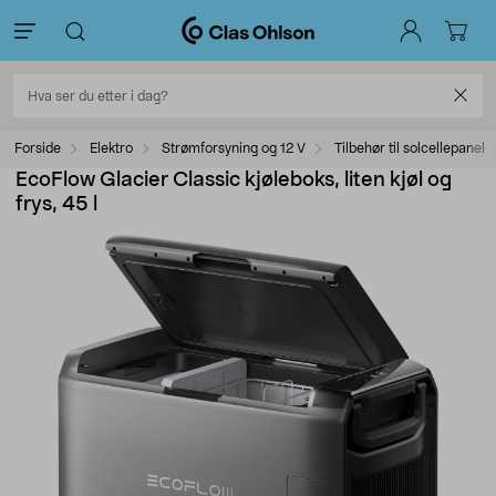
Forside
Elektro
Strømforsyning og 12 V
Tilbehør til solcellepanel
EcoFlow Glacier Classic kjøleboks, liten kjøl og
frys, 45 l