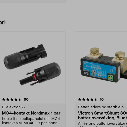
Legg i handlekurv
ri
4.5 av 5 stjerner
anmeldelser
4.5 av 5 stjerner
anmeldelser
80
10
Bilelektronikk
Batteriladere og starthjelp
MC4-kontakt Nordmax 1 par
Victron SmartShunt 3
batteriovervåking, Blue
Koble til solcellepanelet ditt. MC4-
kontakt NM-MC4S – 1 par, hann
All-in-one batteriovervåker