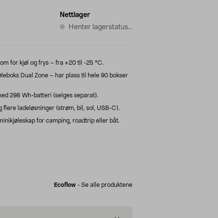
Nettlager
Henter lagerstatus...
 for kjøl og frys – fra +20 til -25 °C.
leboks Dual Zone – har plass til hele 90 bokser
med 298 Wh-batteri (selges separat).
flere ladeløsninger (strøm, bil, sol, USB-C).
nikjøleskap for camping, roadtrip eller båt.
Ecoflow
-
Se alle produktene