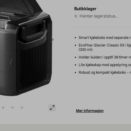
Butikklager
Henter lagerstatus...
Smart kjøleboks med separate rom
EcoFlow Glacier Classic 55 l kjø
(330 ml).
Holder kulden i opptil 39 timer 
Lite kjøleskap med appstyring og 
Robust og kompakt kjøleboks – mi
Mer informasjon