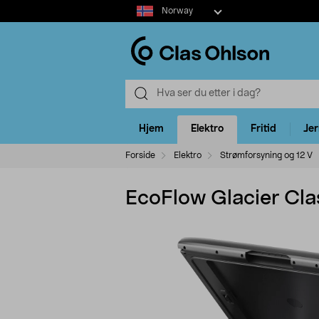
Select
Norway
market
Hjem
Elektro
Fritid
Je
Forside
Elektro
Strømforsyning og 12 V
EcoFlow Glacier Class