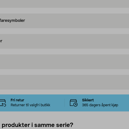
 faresymboler
er
Fri retur
Sikkert
Returner til valgfri butikk
365 dagers åpent kjøp
e produkter i samme serie?