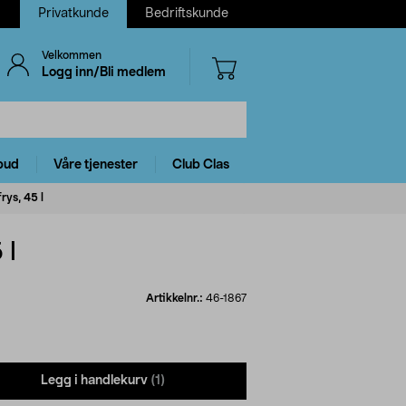
Privatkunde
Bedriftskunde
Velkommen
Logg inn/Bli medlem
bud
Våre tjenester
Club Clas
rys, 45 l
 l
Artikkelnr.:
46-1867
Legg i handlekurv
(1)