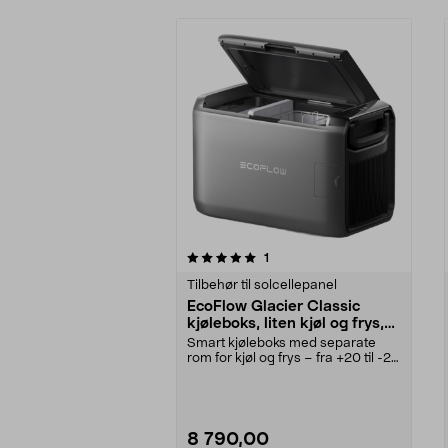
0av 5 stjerner
anmeldelser
1
0.0 av 5 stjerner
Tilbehør til solcellepanel
EcoFlow Glacier Classic
kjøleboks, liten kjøl og frys,
45 l
Smart kjøleboks med separate
rom for kjøl og frys – fra +20 til -25
°C. EcoFlow ...
8 790,00