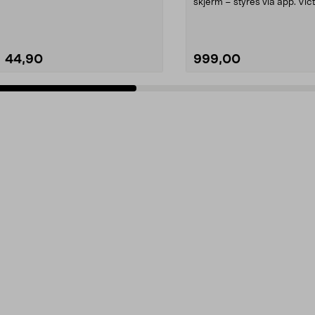
og hunn. Konta...
skjerm – styres via app. Vic
SmartShunt 300...
44,90
999,00