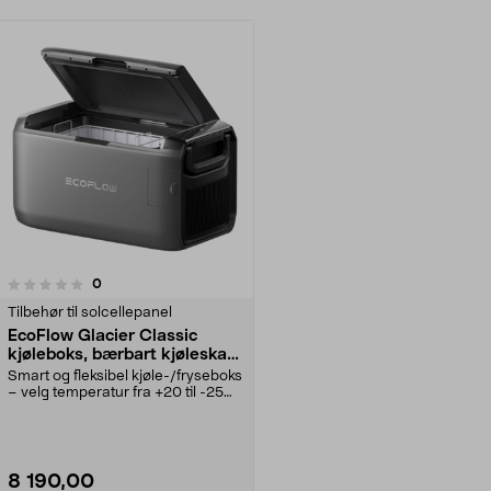
anmeldelser
0
Tilbehør til solcellepanel
EcoFlow Glacier Classic
kjøleboks, bærbart kjøleskap
35 liter
Smart og fleksibel kjøle-/fryseboks
– velg temperatur fra +20 til -25
°C. EcoFlo...
8 190,00