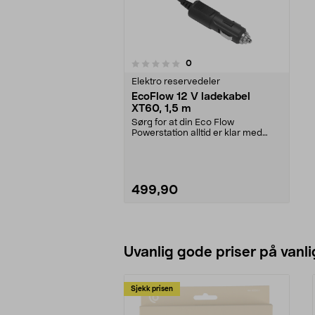
anmeldelser
0
0 av 5 stjerner
Elektro reservedeler
EcoFlow 12 V ladekabel
XT60, 1,5 m
Sørg for at din Eco Flow
Powerstation alltid er klar med
denne smarte billadekab...
499,90
Legg i handlekurv
Uvanlig gode priser på vanli
Sjekk prisen