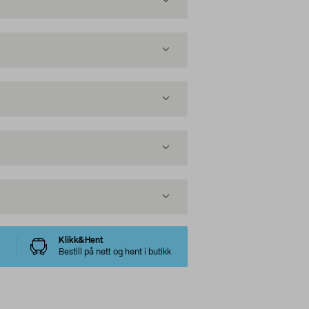
Klikk&Hent
Bestill på nett og hent i butikk