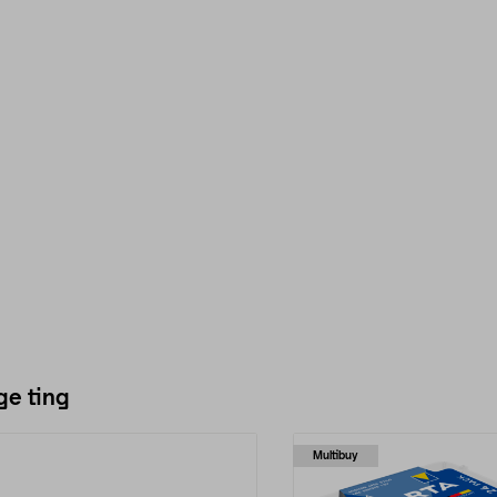
ge ting
Multibuy