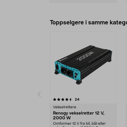
Legg i handlekurv
Toppselgere i samme katego
5 av 5 stjerner
4.5 av 5 stjerner
anmeldelser
24
Vekselrettere
Renogy vekselretter 12 V,
2000 W
Omformer 12 V fra bil, båt eller