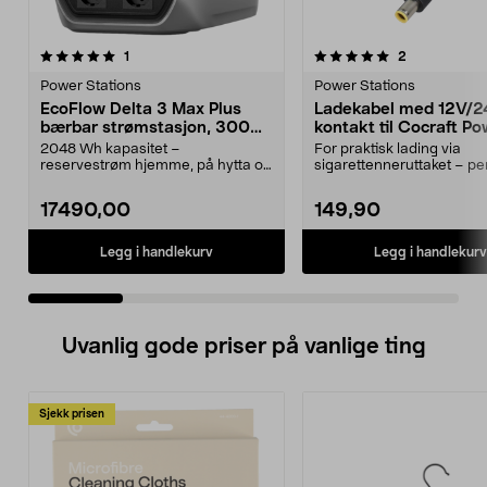
5.0 av 5 stjerner
anmeldelser
4.0 av 5 stjerner
anmeldelser
1
2
Power Stations
Power Stations
EcoFlow Delta 3 Max Plus
Ladekabel med 12V/
bærbar strømstasjon, 3000
kontakt til Cocraft P
W
Station, 1,2 m
2048 Wh kapasitet –
For praktisk lading via
reservestrøm hjemme, på hytta og
sigarettenneruttaket – per
på tur. EcoFlow Delta 3 Max...
reise og camping. Coc...
17490,00
149,90
Legg i handlekurv
Legg i handlekurv
Uvanlig gode priser på vanlige ting
Sjekk prisen