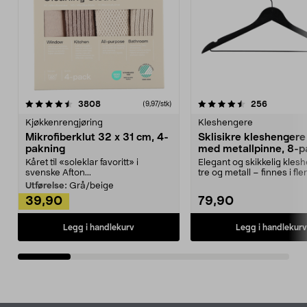
4.5av 5 stjerner
anmeldelser
4.5av 5 stjerner
anmeldels
3808
256
(9,97/stk)
Kjøkkenrengjøring
Kleshengere
Mikrofiberklut 32 x 31 cm, 4-
Sklisikre kleshengere 
pakning
med metallpinne, 8-p
Kåret til «soleklar favoritt» i
Elegant og skikkelig kles
svenske Afton...
tre og metall – finnes i fle
Kleshe...
Utførelse:
Grå/beige
39,90
79,90
Legg i handlekurv
Legg i handlekurv