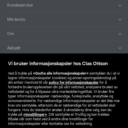
Bunntekst
Kundeservice
Min konto
Om
Aktuelt
Våre selskaper
Vi bruker informasjonskapsler hos Clas Ohlson
Ved å trykke på
«Godta alle informasjonskapsler»
samtykker du i at vi
Finn din butikk
lagrer informasjonskapsler (cookies) og annen sporingsteknologi på
din enhet i henhold til vår
policy for informasjonskapsler
for å
forbedre brukeropplevelsen din på vårt nettsted, analysere bruken av
SE
NO
FI
nettstedet og for å tilpasse våre markedsføringstiltak. Vi bruker fire
typer informasjonskapsler: nødvendige, funksjonelle, analytiske og
annonserelaterte. For nødvendige informasjonskapsler er det ikke noe
krav om samtykke, ettersom de er nødvendige for at nettstedet skal
fungere. Hvis du istedenfor ønsker å skreddersy dine valg, kan du
trykke på
«Innstillinger»
. Ditt samtykke er frivillig og kan trekkes
tilbake når som helst ved å endre dine innstillinger for
informasjonskapsler eller kontakte oss for veiledning.
Privacy statement
Medlemsvilkår
Kjøpsvilkår
For bedrifter