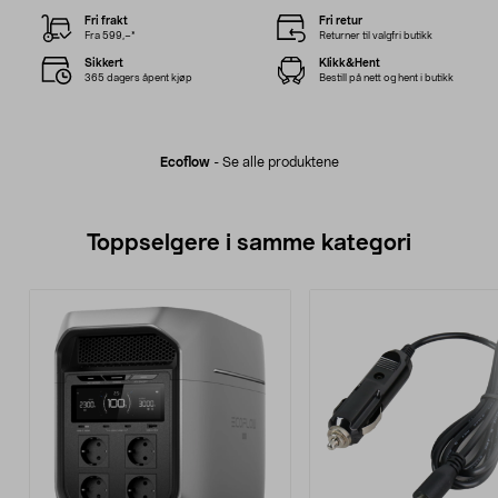
Fri frakt
Fri retur
Fra 599,–*
Returner til valgfri butikk
Sikkert
Klikk&Hent
365 dagers åpent kjøp
Bestill på nett og hent i butikk
Ecoflow
-
Se alle produktene
Toppselgere i samme kategori