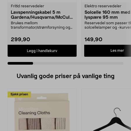
Fritid reservedeler
Elektro reservedeler
Lavspenningskabel 5 m
Solcelle 160 mm med
Gardena/Husqvarna/McCullo
lyspære 95 mm
ch/Flymo
Brukes mellom
Reservedel som passer til
transformator/strømforsyning og
solcellelamper og -kurver
ladestasjon.Til bl.a. robotgresskl...
Northlight. Solcel...
299,90
149,90
Les mer
Legg i handlekurv
Uvanlig gode priser på vanlige ting
Sjekk prisen