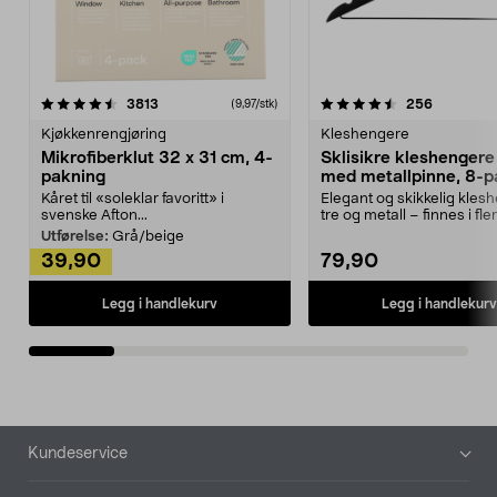
4.5av 5 stjerner
anmeldelser
4.5av 5 stjerner
anmeldels
3813
256
(9,97/stk)
Kjøkkenrengjøring
Kleshengere
Mikrofiberklut 32 x 31 cm, 4-
Sklisikre kleshengere 
pakning
med metallpinne, 8-p
Kåret til «soleklar favoritt» i
Elegant og skikkelig kles
svenske Afton...
tre og metall – finnes i fle
Kleshe...
Utførelse:
Grå/beige
39,90
79,90
Legg i handlekurv
Legg i handlekurv
Bunntekst
Kundeservice