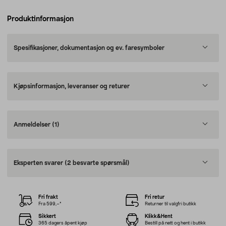
Produktinformasjon
Spesifikasjoner, dokumentasjon og ev. faresymboler
Kjøpsinformasjon, leveranser og returer
Anmeldelser
(1)
Eksperten svarer
(2 besvarte spørsmål)
Fri frakt
Fri retur
Fra 599,–*
Returner til valgfri butikk
Sikkert
Klikk&Hent
365 dagers åpent kjøp
Bestill på nett og hent i butikk