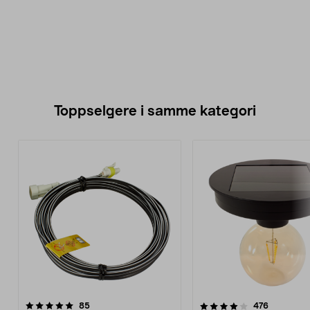
Toppselgere i samme kategori
4.0 av 5 stjerner
anmeldelser
4.5 av 5 stjerner
anmeldels
85
476