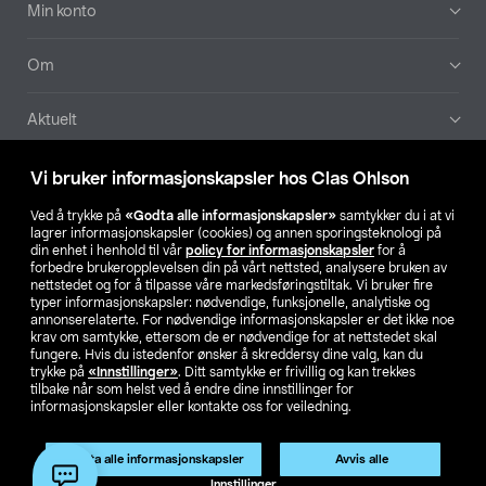
Min konto
Om
Aktuelt
Våre selskaper
Vi bruker informasjonskapsler hos Clas Ohlson
Ved å trykke på
«Godta alle informasjonskapsler»
samtykker du i at vi
Finn din butikk
lagrer informasjonskapsler (cookies) og annen sporingsteknologi på
din enhet i henhold til vår
policy for informasjonskapsler
for å
forbedre brukeropplevelsen din på vårt nettsted, analysere bruken av
SE
NO
FI
nettstedet og for å tilpasse våre markedsføringstiltak. Vi bruker fire
typer informasjonskapsler: nødvendige, funksjonelle, analytiske og
annonserelaterte. For nødvendige informasjonskapsler er det ikke noe
krav om samtykke, ettersom de er nødvendige for at nettstedet skal
fungere. Hvis du istedenfor ønsker å skreddersy dine valg, kan du
trykke på
«Innstillinger»
. Ditt samtykke er frivillig og kan trekkes
tilbake når som helst ved å endre dine innstillinger for
informasjonskapsler eller kontakte oss for veiledning.
Privacy statement
Medlemsvilkår
Kjøpsvilkår
For bedrifter
Endre til priser ekskl. moms
Produktet har utgått
Godta alle informasjonskapsler
Avvis alle
Artikkelnr.:
51-3092
Innstillinger