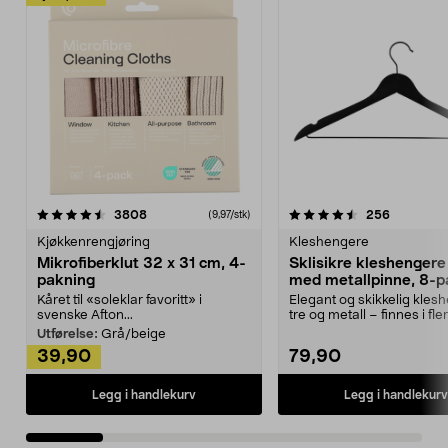
4.5av 5 stjerner
anmeldelser
4.5av 5 stjerner
anmeldels
3808
256
(9,97/stk)
Kjøkkenrengjøring
Kleshengere
Mikrofiberklut 32 x 31 cm, 4-
Sklisikre kleshengere 
pakning
med metallpinne, 8-p
Kåret til «soleklar favoritt» i
Elegant og skikkelig kles
svenske Afton...
tre og metall – finnes i fle
Kleshe...
Utførelse:
Grå/beige
39,90
79,90
Legg i handlekurv
Legg i handlekurv