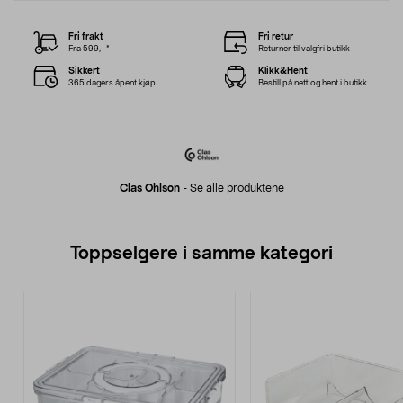
Fri frakt
Fri retur
Fra 599,–*
Returner til valgfri butikk
Sikkert
Klikk&Hent
365 dagers åpent kjøp
Bestill på nett og hent i butikk
Clas Ohlson
-
Se alle produktene
Toppselgere i samme kategori