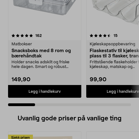
4.5 av 5 stjerner
anmeldelser
4.5 av 5 stjerner
anmeldelse
162
15
Matbokser
Kjøleskapsoppbevaring
Snacksboks med 8 rom og
Flaskestativ til kjøles
bærehåndtak
plass til 3 flasker, tr
Holder snacks adskilt og friske
Frittstående flaskeholder 
hele dagen. Smart og robust
kjøleskap, matskap og
matboks – perfekt fo...
kjøkkenbenk. Gjennomsiktig
149,90
99,90
Legg i handlekurv
Legg i handlekurv
Uvanlig gode priser på vanlige ting
Sjekk prisen