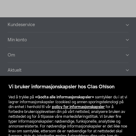
Bunntekst
Kundeservice
Min konto
Om
Aktuelt
Våre selskaper
Vi bruker informasjonskapsler hos Clas Ohlson
Ved å trykke på
«Godta alle informasjonskapsler»
samtykker du i at vi
Finn din butikk
lagrer informasjonskapsler (cookies) og annen sporingsteknologi på
din enhet i henhold til vår
policy for informasjonskapsler
for å
forbedre brukeropplevelsen din på vårt nettsted, analysere bruken av
SE
NO
FI
nettstedet og for å tilpasse våre markedsføringstiltak. Vi bruker fire
typer informasjonskapsler: nødvendige, funksjonelle, analytiske og
annonserelaterte. For nødvendige informasjonskapsler er det ikke noe
krav om samtykke, ettersom de er nødvendige for at nettstedet skal