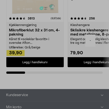
4.5av 5 stjerner
anmeldelser
4.5av 5 stjerner
anmeldels
3813
256
(9,97/stk)
Kjøkkenrengjøring
Kleshengere
Mikrofiberklut 32 x 31 cm, 4-
Sklisikre kleshengere 
pakning
med metallpinne, 8-p
Kåret til «soleklar favoritt» i
Elegant og skikkelig kles
-
svenske Afton...
tre og metall – finnes i fle
Kleshe...
Utførelse:
Grå/beige
39,90
79,90
Legg i handlekurv
Legg i handlekurv
Bunntekst
Kundeservice
Min konto