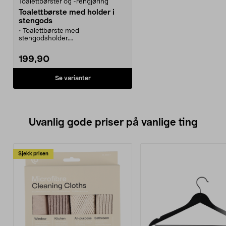
Toalettbørster og -rengjøring
Toalettbørste med holder i
stengods
• Toalettbørste med
stengodsholder.
• Behold skaftet og bytt ut børsten
når du trenger en ny.
199,90
• Kompletter gjerne med flere
tilbehør i samme serie.
Se varianter
Uvanlig gode priser på vanlige ting
Sjekk prisen