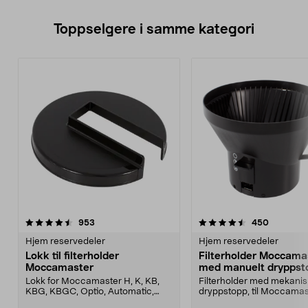
Toppselgere i samme kategori
4.5 av 5 stjerner
anmeldelser
3.5 av 5 stjerner
anmeldel
953
450
Hjem reservedeler
Hjem reservedeler
Lokk til filterholder
Filterholder Moccama
Moccamaster
med manuelt dryppst
Lokk for Moccamaster H, K, KB,
Filterholder med mekanis
KBG, KBGC, Optio, Automatic,
dryppstopp, til Moccamas
Automatic S, Manual ...
kaffetrakter. Passer model