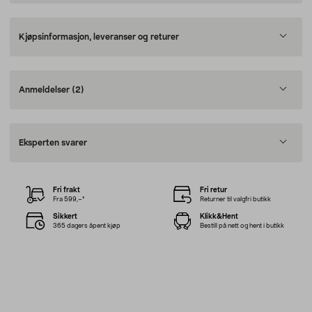
Kjøpsinformasjon, leveranser og returer
Anmeldelser
(2)
Eksperten svarer
Fri frakt
Fri retur
Fra 599,–*
Returner til valgfri butikk
Sikkert
Klikk&Hent
365 dagers åpent kjøp
Bestill på nett og hent i butikk