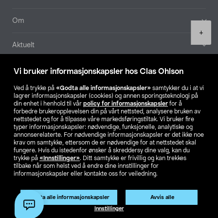
Om
Product
+
quantity
Aktuelt
Våre selskaper
Vi bruker informasjonskapsler hos Clas Ohlson
Ved å trykke på
«Godta alle informasjonskapsler»
samtykker du i at vi
Finn din butikk
lagrer informasjonskapsler (cookies) og annen sporingsteknologi på
din enhet i henhold til vår
policy for informasjonskapsler
for å
forbedre brukeropplevelsen din på vårt nettsted, analysere bruken av
SE
NO
FI
nettstedet og for å tilpasse våre markedsføringstiltak. Vi bruker fire
typer informasjonskapsler: nødvendige, funksjonelle, analytiske og
annonserelaterte. For nødvendige informasjonskapsler er det ikke noe
krav om samtykke, ettersom de er nødvendige for at nettstedet skal
fungere. Hvis du istedenfor ønsker å skreddersy dine valg, kan du
trykke på
«Innstillinger»
. Ditt samtykke er frivillig og kan trekkes
tilbake når som helst ved å endre dine innstillinger for
informasjonskapsler eller kontakte oss for veiledning.
Privacy statement
Medlemsvilkår
Kjøpsvilkår
For bedrifter
Endre til priser ekskl. moms
Godta alle informasjonskapsler
Avvis alle
Legg i handlekurv
(1)
Innstillinger