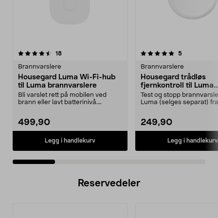
5.0 av 5 stjerner
anmeldelser
4.0 av 5 stjerner
anmeldelser
18
5
Brannvarslere
Brannvarslere
Housegard Luma Wi-Fi-hub
Housegard trådløs
til Luma brannvarslere
fjernkontroll til Luma
brannvarslere
Bli varslet rett på mobilen ved
Test og stopp brannvarsle
brann eller lavt batterinivå.
Luma (selges separat) fra
Housegard Luma Hub...
enkelt sted. House...
499,90
249,90
Legg i handlekurv
Legg i handlekurv
Reservedeler