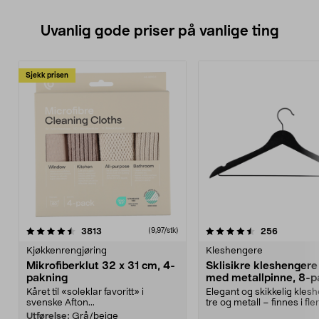
Uvanlig gode priser på vanlige ting
Sjekk prisen
4.5av 5 stjerner
anmeldelser
4.5av 5 stjerner
anmeldels
3813
256
(9,97/stk)
Kjøkkenrengjøring
Kleshengere
Mikrofiberklut 32 x 31 cm, 4-
Sklisikre kleshengere 
pakning
med metallpinne, 8-p
Kåret til «soleklar favoritt» i
Elegant og skikkelig kles
svenske Afton...
tre og metall – finnes i fle
Kleshe...
Utførelse:
Grå/beige