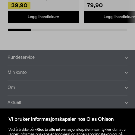
39,90
79,90
Legg i handlekurv
Legg i handlekurv
Bunntekst
Kundeservice
Min konto
Om
Aktuelt
Våre selskaper
Vi bruker informasjonskapsler hos Clas Ohlson
Ved å trykke på
«Godta alle informasjonskapsler»
samtykker du i at vi
Finn din butikk
lagrer informasjonskapsler (cookies) og annen sporingsteknologi på