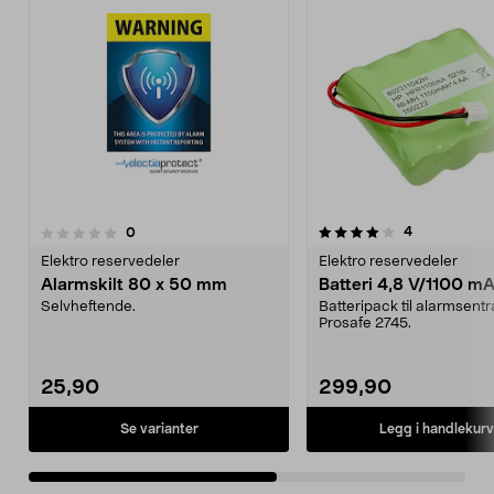
4.0av 5 stjerner
anmeldelser
4
anmeldelser
0
0.0av 5 stjerner
Elektro reservedeler
Elektro reservedeler
Alarmskilt 80 x 50 mm
Batteri 4,8 V/1100 m
Selvheftende.
Batteripack til alarmsent
Prosafe 2745.
25,90
299,90
Se varianter
Legg i handlekurv