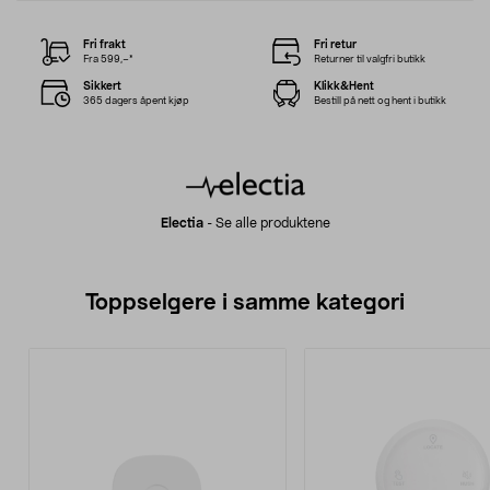
Fri frakt
Fri retur
Fra 599,–*
Returner til valgfri butikk
Sikkert
Klikk&Hent
365 dagers åpent kjøp
Bestill på nett og hent i butikk
Electia
-
Se alle produktene
Toppselgere i samme kategori