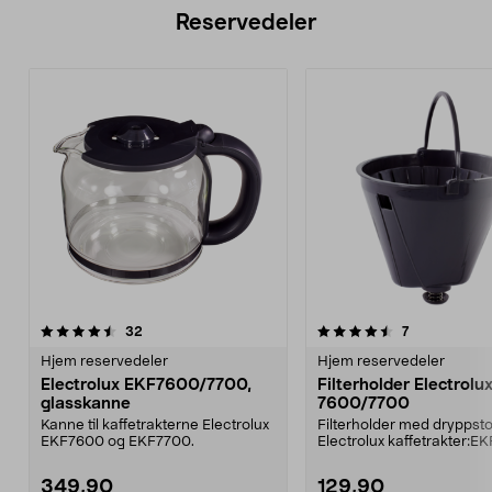
Reservedeler
4.5av 5 stjerner
anmeldelser
anmeldelser
32
7
Hjem reservedeler
Hjem reservedeler
Electrolux EKF7600/7700,
Filterholder Electrolu
glasskanne
7600/7700
Kanne til kaffetrakterne Electrolux
Filterholder med dryppstop
EKF7600 og EKF7700.
Electrolux kaffetrakter:EK
7600EKF 7700.
349,90
129,90