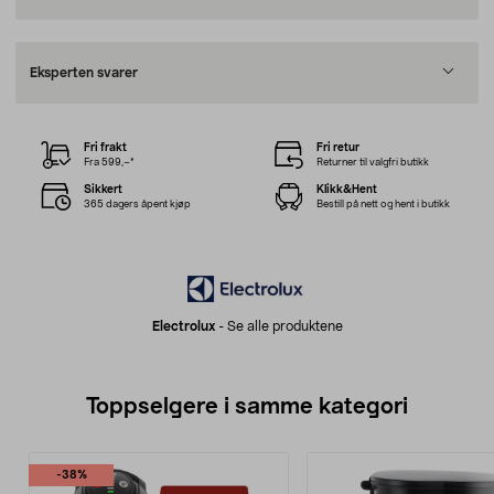
Eksperten svarer
Fri frakt
Fri retur
Fra 599,–*
Returner til valgfri butikk
Sikkert
Klikk&Hent
365 dagers åpent kjøp
Bestill på nett og hent i butikk
Electrolux
-
Se alle produktene
Toppselgere i samme kategori
-38%