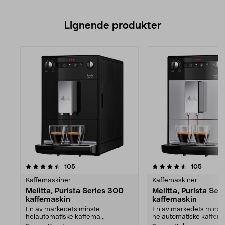
Lignende produkter
4.5av 5 stjerner
anmeldelser
anmelde
105
105
Kaffemaskiner
Kaffemaskiner
Melitta, Purista Series 300
Melitta, Purista Ser
kaffemaskin
kaffemaskin
En av markedets minste
En av markedets minst
helautomatiske kaffema...
helautomatiske kaffema