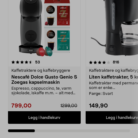
4.0 av 5 stjerner
anmeldelser
4.5 av 5 stjerner
anmeldels
53
816
Kaffetraktere og kaffebryggere
Kaffetraktere og kaffebr
Nescafé Dolce Gusto Genio S
Liten kaffetrakter, 5 
Zoegas kapselmaskin
Kaffetrakter med permanen
som er enke...
Espresso, cappuccino, te, varm
sjokolade, iskaffe m.m. – alt med
Farge:
Svart
ett enkelt knap...
799,00
149,90
1299,00
Legg i handlekurv
Legg i handlekurv