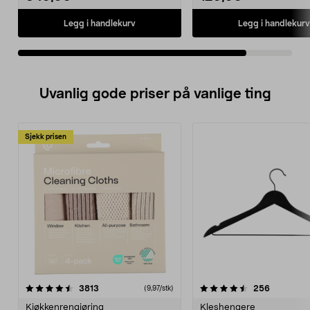
Legg i handlekurv
Legg i handlekurv
Uvanlig gode priser på vanlige ting
Sjekk prisen
4.5av 5 stjerner
anmeldelser
4.5av 5 stjerner
anmeldels
3813
256
(9,97/stk)
Kjøkkenrengjøring
Kleshengere