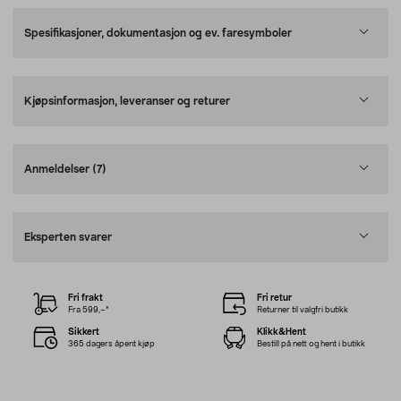
Spesifikasjoner, dokumentasjon og ev. faresymboler
Kjøpsinformasjon, leveranser og returer
Anmeldelser
(7)
Eksperten svarer
Fri frakt
Fri retur
Fra 599,–*
Returner til valgfri butikk
Sikkert
Klikk&Hent
365 dagers åpent kjøp
Bestill på nett og hent i butikk