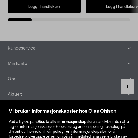
Legg i handlekurv
Legg i handlekurv
Bunntekst
Kundeservice
Min konto
Om
Product
+
quantity
Aktuelt
Våre selskaper
Vi bruker informasjonskapsler hos Clas Ohlson
Ved å trykke på
«Godta alle informasjonskapsler»
samtykker du i at vi
Finn din butikk
lagrer informasjonskapsler (cookies) og annen sporingsteknologi på
din enhet i henhold til vår
policy for informasjonskapsler
for å
forbedre brukeropplevelsen din på vårt nettsted, analysere bruken av