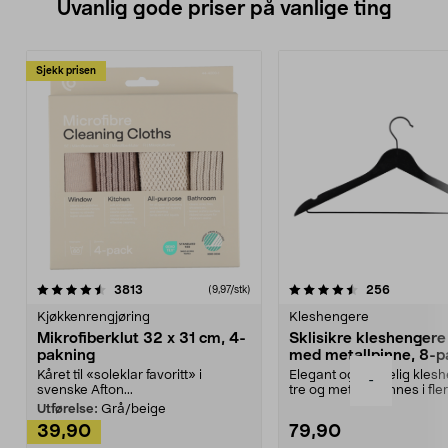
Uvanlig gode priser på vanlige ting
Sjekk prisen
4.5av 5 stjerner
anmeldelser
4.5av 5 stjerner
anmeldels
3813
256
(9,97/stk)
Kjøkkenrengjøring
Kleshengere
Mikrofiberklut 32 x 31 cm, 4-
Sklisikre kleshengere 
pakning
med metallpinne, 8-p
Kåret til «soleklar favoritt» i
Elegant og skikkelig kles
-
svenske Afton...
tre og metall – finnes i fle
Kleshe...
Utførelse:
Grå/beige
39,90
79,90