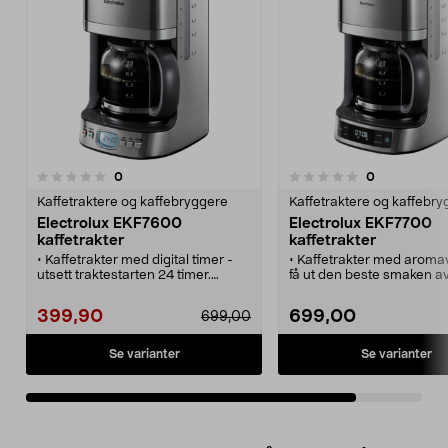
anmeldelser
anmeldelser
0
0
0.0 av 5 stjerner
Kaffetraktere og kaffebryggere
Kaffetraktere og kaffebr
Electrolux EKF7600
Electrolux EKF7700
kaffetrakter
kaffetrakter
• Kaffetrakter med digital timer -
• Kaffetrakter med aroma
utsett traktestarten 24 timer.
få ut den beste smaken av
• Aromavelger - få ut den beste
• Electrolux EKF7700 med 
smaken av kaffen.
timer – kan programmeres
399,90
699,00
699,00
• Doseringsindikator - eksakt mål
24 timer i forveien.
kaffepulver opp til 10 kopper.
• Doseringsindikator – få r
• Automatisk avstenging etter 40
mengde kaffepulver til opp
Se varianter
Se varianter
minutter.
kopper.
• Automatisk avstenging e
minutter.
• Brukes med vanlig 1 x 4-
papirfilter.