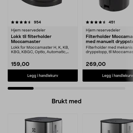
4.5 av 5 stjerner
anmeldelser
3.5 av 5 stjerner
anmeldels
954
451
Hjem reservedeler
Hjem reservedeler
Lokk til filterholder
Filterholder Moccama
Moccamaster
med manuelt dryppst
Lokk for Moccamaster H, K, KB,
Filterholder med mekanis
KBG, KBGC, Optio, Automatic,
dryppstopp, til Moccamas
Automatic S, Manual ...
kaffetrakter. Passer model
159,00
269,00
Legg i handlekurv
Legg i handlekurv
Brukt med