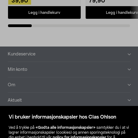
39,90
79,90
Legg i handlekurv
Legg i handlekurv
Bunntekst
Kundeservice
Min konto
Om
Aktuelt
Våre selskaper
Vi bruker informasjonskapsler hos Clas Ohlson
Ved å trykke på
«Godta alle informasjonskapsler»
samtykker du i at vi
Finn din butikk
lagrer informasjonskapsler (cookies) og annen sporingsteknologi på
din enhet i henhold til vår
policy for informasjonskapsler
for å