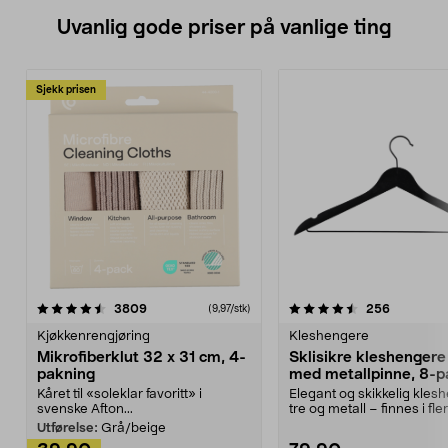
Uvanlig gode priser på vanlige ting
Sjekk prisen
4.5av 5 stjerner
anmeldelser
4.5av 5 stjerner
anmeldels
3809
256
(9,97/stk)
Kjøkkenrengjøring
Kleshengere
Mikrofiberklut 32 x 31 cm, 4-
Sklisikre kleshengere 
pakning
med metallpinne, 8-p
Kåret til «soleklar favoritt» i
Elegant og skikkelig kles
svenske Afton...
tre og metall – finnes i fle
Kleshe...
Utførelse:
Grå/beige