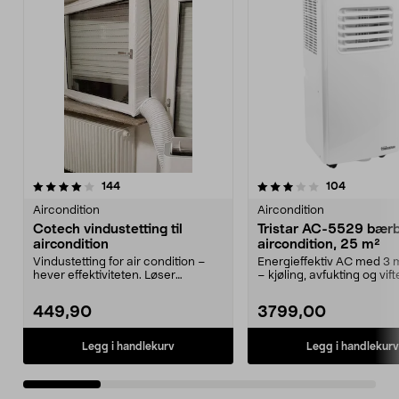
3.5 av 5 stjerner
anmeldelser
4.0 av 5 stjerner
anmeldels
144
104
Aircondition
Aircondition
Cotech vindustetting til
Tristar AC-5529 bær
aircondition
aircondition, 25 m²
Vindustetting for air condition –
Energieffektiv AC med 3
hever effektiviteten. Løser
– kjøling, avfukting og vifte
problemet med fest...
AC-5529 –...
449,90
3799,00
Legg i handlekurv
Legg i handlekurv