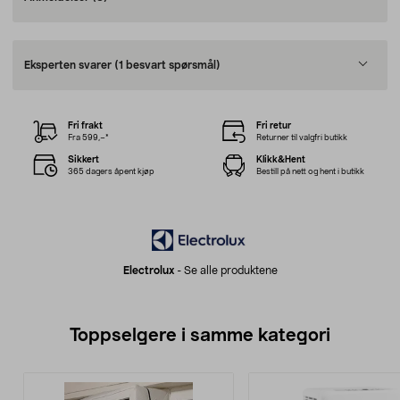
Eksperten svarer
(1 besvart spørsmål)
Fri frakt
Fri retur
Fra 599,–*
Returner til valgfri butikk
Sikkert
Klikk&Hent
365 dagers åpent kjøp
Bestill på nett og hent i butikk
Electrolux
-
Se alle produktene
Toppselgere i samme kategori