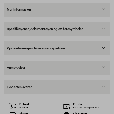
Mer informasjon
Spesifikasjoner, dokumentasjon og ev. faresymboler
Kjøpsinformasjon, leveranser og returer
Anmeldelser
Eksperten svarer
Fri frakt
Fri retur
Fra 599,–*
Returner til valgfri butikk
Sikkert
Klikk&Hent