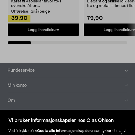
Kåret til «soleklar favoritt» i
Elegant og skikkelig kles
svenske Afton...
tre og metall – finnes i fle
Kleshe...
Utførelse:
Grå/beige
39,90
79,90
Legg i handlekurv
Legg i handlekurv
Bunntekst
Kundeservice
Min konto
Om
Aktuelt
Vi bruker informasjonskapsler hos Clas Ohlson
Våre selskaper
Ved å trykke på
«Godta alle informasjonskapsler»
samtykker du i at vi