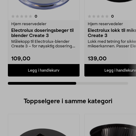
anmeldelser
anmeldelser
0
0
0.0 av 5 stjerner
0.0 av 5 stjerner
Hjem reservedeler
Hjem reservedeler
Electrolux doseringsbeger til
Electrolux lokk til mik
blender Create 3
Create 3
Målekopp til Electrolux-blender
Lokk med tetning for sikke
Create 3 – for nøyaktig dosering.
mikserkannen. Passer Ele
Passer til Ele...
blender Crea...
109,00
139,00
Legg i handlekurv
Legg i handlekurv
Toppselgere i samme kategori