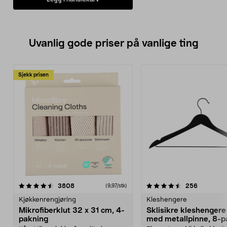
• Glasskolbe med en kapasitet på
1,5 liter.
• Både kolben og knivbladene tåler
maskinvask.
Uvanlig gode priser på vanlige ting
Sjekk prisen
4.5av 5 stjerner
anmeldelser
4.5av 5 stjerner
anmeldels
3808
256
(9,97/stk)
Kjøkkenrengjøring
Kleshengere
Mikrofiberklut 32 x 31 cm, 4-
Sklisikre kleshengere 
pakning
med metallpinne, 8-p