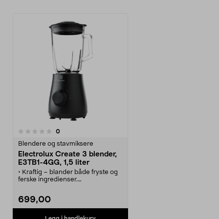
anmeldelser
0
Blendere og stavmiksere
Electrolux Create 3 blender,
E3TB1-4GG, 1,5 liter
• Kraftig – blander både fryste og
ferske ingredienser.
• Electrolux Create 3 blender – lag
smoothies, milkshakes og kalde
699,00
leskedrikker.
• To hastigheter og praktisk
pulsfunksjon.
Legg i handlekurv