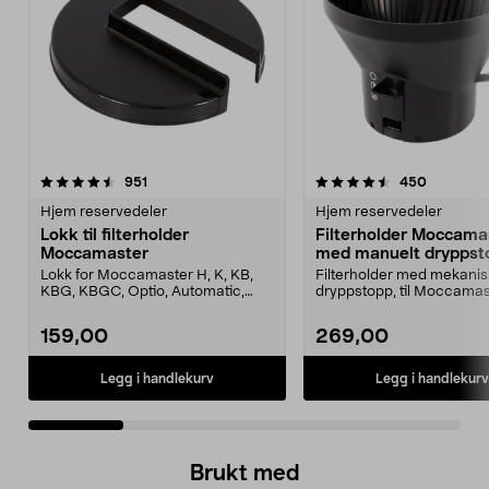
4.5 av 5 stjerner
anmeldelser
4.5 av 5 stjerner
anmeldel
951
450
Hjem reservedeler
Hjem reservedeler
Lokk til filterholder
Filterholder Moccama
Moccamaster
med manuelt dryppst
Lokk for Moccamaster H, K, KB,
Filterholder med mekanis
KBG, KBGC, Optio, Automatic,
dryppstopp, til Moccamas
Automatic S, Manual ...
kaffetrakter. Passer model
159,00
269,00
Legg i handlekurv
Legg i handlekurv
Brukt med