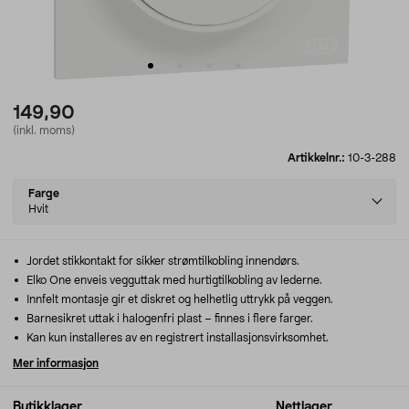
149,90
(inkl. moms)
Artikkelnr.:
10-3-288
Select
Farge
variant
Hvit
Jordet stikkontakt for sikker strømtilkobling innendørs.
Elko One enveis vegguttak med hurtigtilkobling av lederne.
Innfelt montasje gir et diskret og helhetlig uttrykk på veggen.
Barnesikret uttak i halogenfri plast – finnes i flere farger.
Kan kun installeres av en registrert installasjonsvirksomhet.
Mer informasjon
Butikklager
Nettlager