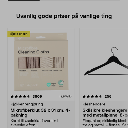
Uvanlig gode priser på vanlige ting
Sjekk prisen
4.5av 5 stjerner
anmeldelser
4.5av 5 stjerner
anmeldels
3809
256
(9,97/stk)
Kjøkkenrengjøring
Kleshengere
Mikrofiberklut 32 x 31 cm, 4-
Sklisikre kleshengere 
pakning
med metallpinne, 8-p
Kåret til «soleklar favoritt» i
Elegant og skikkelig kles
svenske Afton...
tre og metall – finnes i fle