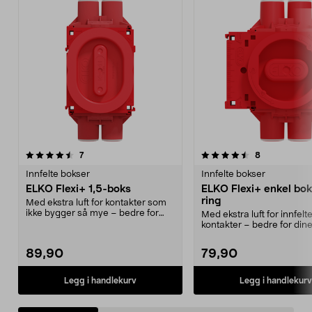
4.5av 5 stjerner
anmeldelser
5.0av 5 stjerner
anmeldelser
7
8
Innfelte bokser
Innfelte bokser
ELKO Flexi+ 1,5-boks
ELKO Flexi+ enkel boks
ring
Med ekstra luft for kontakter som
ikke bygger så mye – bedre for
Med ekstra luft for innfelt
dine elektronis...
kontakter – bedre for din
elektroniske produkter. ...
89,90
79,90
Legg i handlekurv
Legg i handlekurv