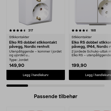
4.5 av 5 stjerner
anmeldelser
4.5 av 5 stjerner
anmeldels
317
168
Stikkontakter
Stikkontakter
Elko RS dobbel stikkontakt
Elko RS dobbel stikko
påvegg, Nordic renhvit
påvegg, IP44, Nordic 
Utenpåliggende – kommer i jordet
2 jordede Schuko-uttak m
og ujordet u...
Elko RS – utenpåliggende
stikkontakt i fargen N...
Type:
Jordet
149,90
199,90
Legg i handlekurv
Legg i handlekurv
Passende tilbehør