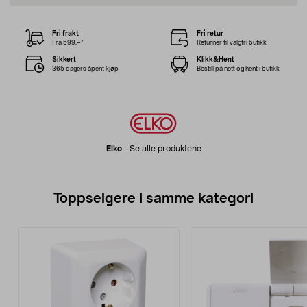
Fri frakt
Fri retur
Fra 599,–*
Returner til valgfri butikk
Sikkert
Klikk&Hent
365 dagers åpent kjøp
Bestill på nett og hent i butikk
Elko
-
Se alle produktene
Toppselgere i samme kategori