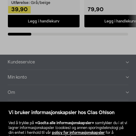
Kleshe...
Utførelse:
Grå/beige
39,90
79,90
Legg i handlekurv
Legg i handlekurv
Bunntekst
Kundeservice
Min konto
Om
Aktuelt
Vi bruker informasjonskapsler hos Clas Ohlson
Våre selskaper
Ved å trykke på
«Godta alle informasjonskapsler»
samtykker du i at vi
lagrer informasjonskapsler (cookies) og annen sporingsteknologi på
din enhet i henhold til vår
policy for informasjonskapsler
for å