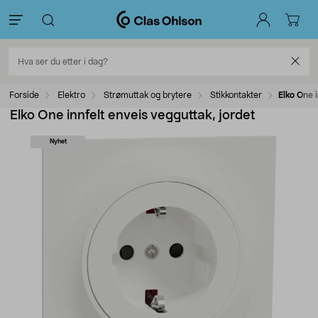
Forside
Elektro
Strømuttak og brytere
Stikkontakter
Elko One 
Elko One innfelt enveis vegguttak, jordet
Nyhet