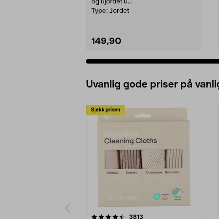
og ujordet u...
Type:
Jordet
149,90
Uvanlig gode priser på vanli
Sjekk prisen
5av 5 stjerner
4.5av 5 stjerner
anmeldelser
3813