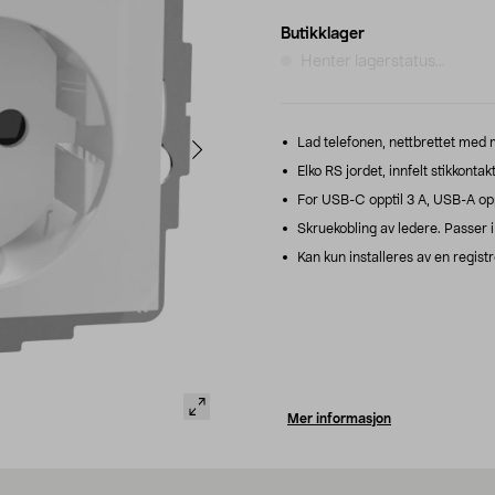
Butikklager
Henter lagerstatus...
Lad telefonen, nettbrettet med m
Elko RS jordet, innfelt stikkont
For USB-C opptil 3 A, USB-A oppt
Skruekobling av ledere. Passer 
Kan kun installeres av en registr
Mer informasjon