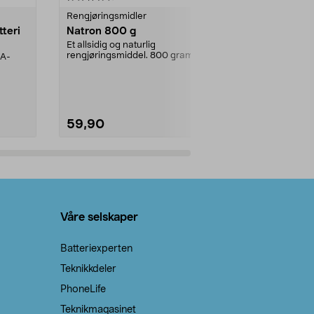
Rengjøringsmidler
Levende lys
tteri
Natron 800 g
Telys steari
prosent ste
Et allsidig og naturlig
rengjøringsmiddel. 800 gram
AA-
100 % stearin
natron – til rengjøring både...
råvarer. Produ
brenner med e
59,90
69,90
Legg i handlekurv
Legg 
Våre selskaper
Batteriexperten
Teknikkdeler
PhoneLife
Teknikmagasinet