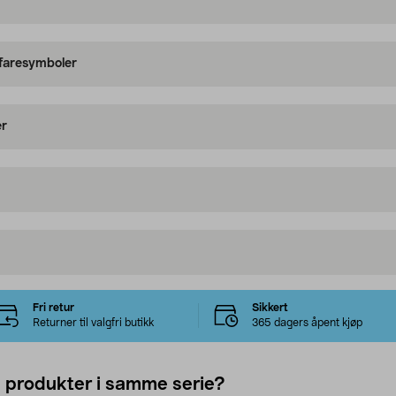
 faresymboler
er
Fri retur
Sikkert
Returner til valgfri butikk
365 dagers åpent kjøp
e produkter i samme serie?