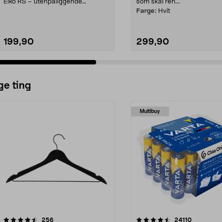
Elko RS – utenpåliggende
som skal ren...
stikkontakt i fargen N...
Farge:
Hvit
199,90
299,90
ge ting
Multibuy
4.5av 5 stjerner
anmeldelser
4.5av 5 stjerner
anmeldels
256
24110