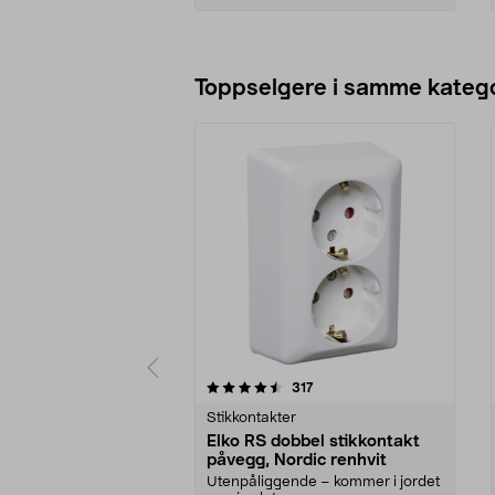
Legg i handlekurv
Toppselgere i samme katego
5 av 5 stjerner
4.5 av 5 stjerner
anmeldelser
317
Stikkontakter
Elko RS dobbel stikkontakt
påvegg, Nordic renhvit
Utenpåliggende – kommer i jordet