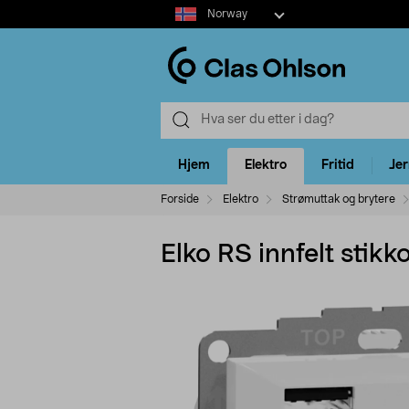
Select
Norway
market
Hjem
Elektro
Fritid
Je
Forside
Elektro
Strømuttak og brytere
Elko RS innfelt stik