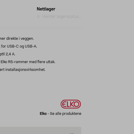
Nettlager
Henter lagerstatus...
er direkte i veggen.
akt for USB-C og USB-A.
il 2,4 A.
i Elko RS-rammer med flere uttak.
ert installasjonsvirksomhet.
Elko
-
Se alle produktene