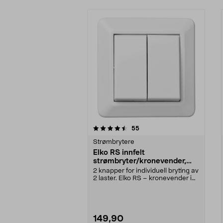
5av 5 stjerner
4.5av 5 stjerner
anmeldelser
55
Strømbrytere
Elko RS innfelt
strømbryter/kronevender,
Nordic renhvit
2 knapper for individuell bryting av
2 laster. Elko RS – kronevender i
høy kvali...
149,90