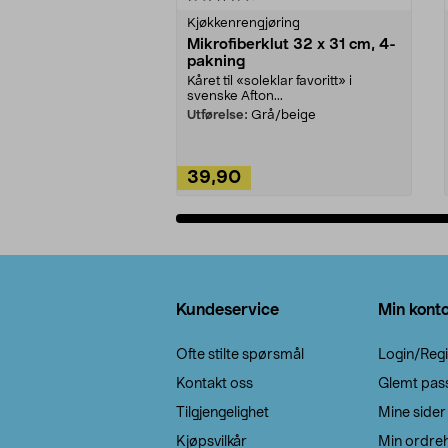
Kjøkkenrengjøring
Mikrofiberklut 32 x 31 cm, 4-
pakning
Kåret til «soleklar favoritt» i
svenske Afton...
Utførelse:
Grå/beige
39,90
Legg i handlekurv
Bunntekst
Kundeservice
Min kont
Ofte stilte spørsmål
Login/Regi
Kontakt oss
Glemt pas
Tilgjengelighet
Mine sider
Kjøpsvilkår
Min ordreh