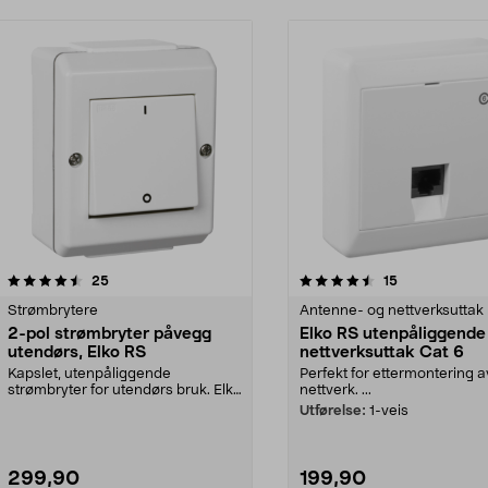
4.5av 5 stjerner
anmeldelser
anmeldelser
25
15
Strømbrytere
Antenne- og nettverksuttak
2-pol strømbryter påvegg
Elko RS utenpåliggende
utendørs, Elko RS
nettverksuttak Cat 6
Kapslet, utenpåliggende
Perfekt for ettermontering a
strømbryter for utendørs bruk. Elko
nettverk. ...
RS hvit – 2-polet st...
Utførelse:
1-veis
299,90
199,90