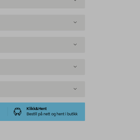
Klikk&Hent
Bestill på nett og hent i butikk