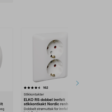
4.5 av 5 stjerner
anmeldelser
4.5
162
1
Stikkontakter
Stikkontakter
ELKO RS dobbel innfelt
Elko RS ut
lt
stikkontkakt Nordic renhvit
stikkontakt
deg
Dobbelt strømuttak for innfelt
4 schucko-utt