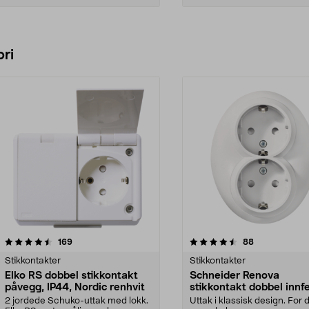
Legg i handlekurv
Legg i handlekurv
ri
4.5 av 5 stjerner
anmeldelser
4.5 av 5 stjerner
anmeldelser
169
88
Stikkontakter
Stikkontakter
Elko RS dobbel stikkontakt
Schneider Renova
påvegg, IP44, Nordic renhvit
stikkontakt dobbel innfe
2 jordede Schuko-uttak med lokk.
Uttak i klassisk design. For 