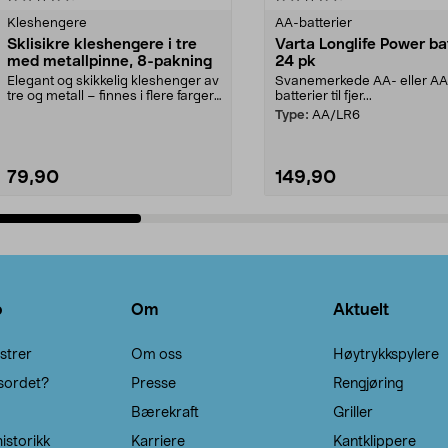
Kleshengere
AA-batterier
Sklisikre kleshengere i tre
Varta Longlife Power ba
med metallpinne, 8-pakning
24 pk
Elegant og skikkelig kleshenger av
Svanemerkede AA- eller A
tre og metall – finnes i flere farger.
batterier til fjer...
Kleshe...
Type:
AA/LR6
79,90
149,90
Legg i handlekurv
Legg i handlekurv
o
Om
Aktuelt
strer
Om oss
Høytrykkspylere
sordet?
Presse
Rengjøring
Bærekraft
Griller
istorikk
Karriere
Kantklippere