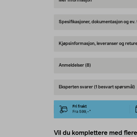
Mer informasjon
Spesifikasjoner, dokumentasjon og ev.
Kjøpsinformasjon, leveranser og retur
Anmeldelser
(8)
Eksperten svarer
(1 besvart spørsmål)
Fri frakt
Fra 599,–*
Vil du komplettere med fler