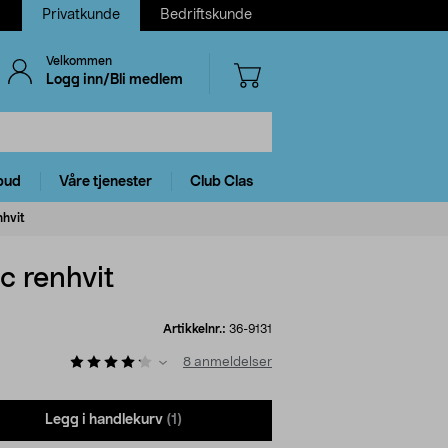
Privatkunde
Bedriftskunde
Velkommen
Logg inn/Bli medlem
bud
Våre tjenester
Club Clas
nhvit
c renhvit
Artikkelnr.:
36-9131
8
anmeldelser
Legg i handlekurv
(1)