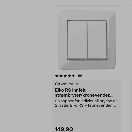
5av 5 stjerner
4.5av 5 stjerner
anmeldelser
55
Strømbrytere
Elko RS innfelt
strømbryter/kronevender,
Nordic renhvit
2 knapper for individuell bryting av
2 laster. Elko RS – kronevender i
høy kvali...
149,90