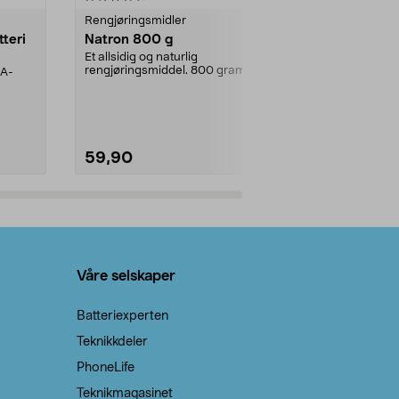
Rengjøringsmidler
Levende lys
tteri
Natron 800 g
Telys steari
prosent ste
Et allsidig og naturlig
rengjøringsmiddel. 800 gram
AA-
100 % stearin
natron – til rengjøring både...
råvarer. Produ
brenner med e
59,90
69,90
Legg i handlekurv
Legg 
Våre selskaper
Batteriexperten
Teknikkdeler
PhoneLife
Teknikmagasinet