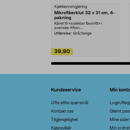
Kjøkkenrengjøring
Mikrofiberklut 32 x 31 cm, 4-
pakning
Kåret til «soleklar favoritt» i
svenske Afton...
Utførelse:
Grå/beige
39,90
Legg i handlekurv
Bunntekst
Kundeservice
Min kont
Ofte stilte spørsmål
Login/Regi
Kontakt oss
Glemt pas
Tilgjengelighet
Mine sider
Kjøpsvilkår
Min ordreh