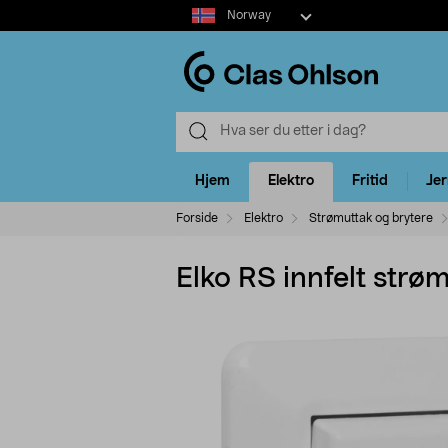
Select
Norway
market
Hjem
Elektro
Fritid
Je
Forside
Elektro
Strømuttak og brytere
Elko RS innfelt strø