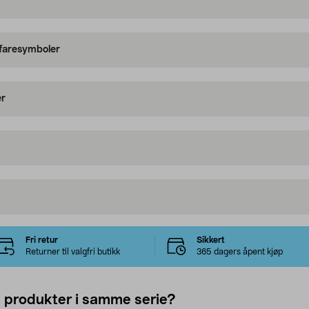
 faresymboler
er
Fri retur
Sikkert
Returner til valgfri butikk
365 dagers åpent kjøp
e produkter i samme serie?