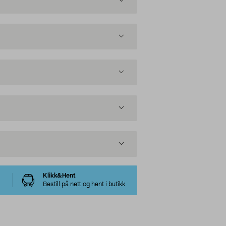
Klikk&Hent
Bestill på nett og hent i butikk