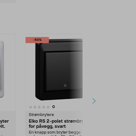
-50%
4.5 av 5 stjerner
4.0
6
anmeldelser
0
Strømbrytere
Strømbrytere
yter
Elko RS 2-polet strømbryter
Schneider 
it.
for påvegg, svart
strømbryter
Én knapp som bryter begge
1-polet, trap