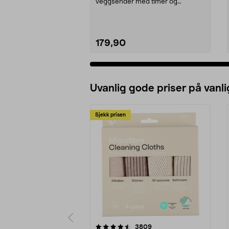
veggsender med timer og
dimmerfunksjon. Fraslagstimer –
mul...
179,90
Uvanlig gode priser på vanli
Sjekk prisen
5av 5 stjerner
4.5av 5 stjerner
anmeldelser
3809