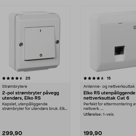
4.5av 5 stjerner
anmeldelser
anmeldelser
25
15
Strømbrytere
Antenne- og nettverksuttak
2-pol strømbryter påvegg
Elko RS utenpåliggende
utendørs, Elko RS
nettverksuttak Cat 6
Kapslet, utenpåliggende
Perfekt for ettermontering a
strømbryter for utendørs bruk. Elko
nettverk. ...
RS hvit – 2-polet st...
Utførelse:
1-veis
299,90
199,90