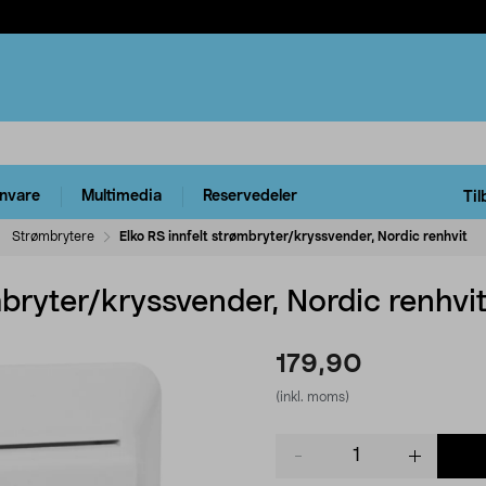
rnvare
Multimedia
Reservedeler
Til
Strømbrytere
Elko RS innfelt strømbryter/kryssvender, Nordic renhvit
mbryter/kryssvender, Nordic renhvi
179,90
(inkl. moms)
Product
quantity