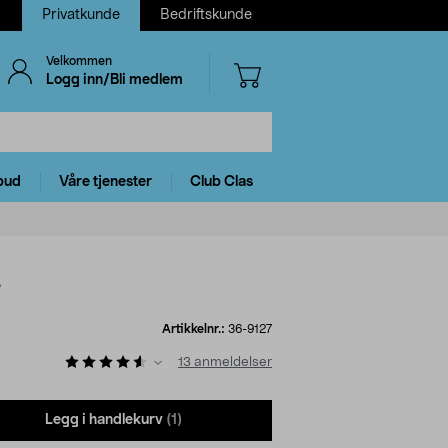
Privatkunde
Bedriftskunde
Velkommen
Logg inn/Bli medlem
bud
Våre tjenester
Club Clas
t
Artikkelnr.:
36-9127
13
anmeldelser
Legg i handlekurv
(1)