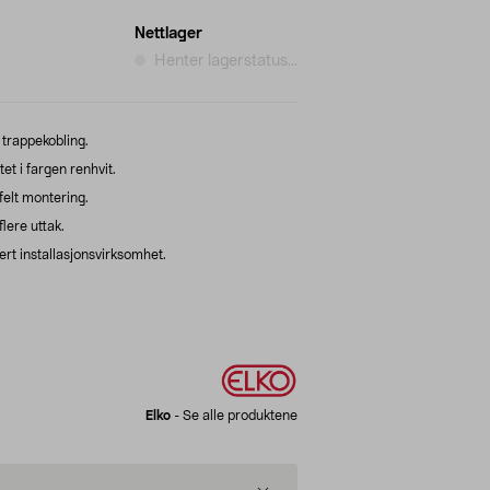
Nettlager
Henter lagerstatus...
n trappekobling.
et i fargen renhvit.
felt montering.
lere uttak.
ert installasjonsvirksomhet.
Elko
-
Se alle produktene