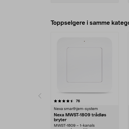
Legg i handlekurv
Toppselgere i samme katego
5 av 5 stjerner
4.5 av 5 stjerner
anmeldelser
76
Nexa smarthjem-system
Nexa MWST-1809 trådløs
bryter
MWST-1809 – 1-kanals