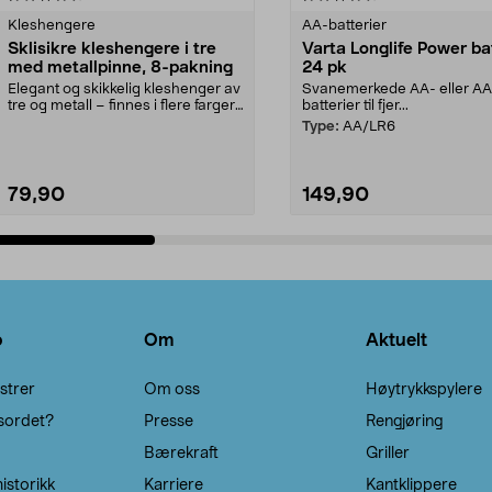
Kleshengere
AA-batterier
Sklisikre kleshengere i tre
Varta Longlife Power ba
med metallpinne, 8-pakning
24 pk
Elegant og skikkelig kleshenger av
Svanemerkede AA- eller A
tre og metall – finnes i flere farger.
batterier til fjer...
Kleshe...
Type:
AA/LR6
79,90
149,90
Legg i handlekurv
Legg i handlekurv
o
Om
Aktuelt
strer
Om oss
Høytrykkspylere
sordet?
Presse
Rengjøring
Bærekraft
Griller
istorikk
Karriere
Kantklippere