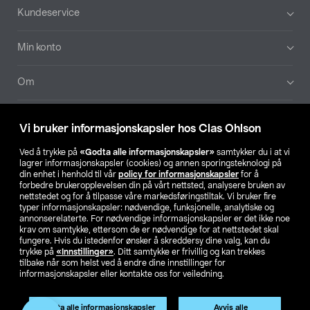
Bunntekst
Kundeservice
Min konto
Om
Aktuelt
Vi bruker informasjonskapsler hos Clas Ohlson
Våre selskaper
Ved å trykke på
«Godta alle informasjonskapsler»
samtykker du i at vi
lagrer informasjonskapsler (cookies) og annen sporingsteknologi på
din enhet i henhold til vår
policy for informasjonskapsler
for å
Finn din butikk
forbedre brukeropplevelsen din på vårt nettsted, analysere bruken av
nettstedet og for å tilpasse våre markedsføringstiltak. Vi bruker fire
typer informasjonskapsler: nødvendige, funksjonelle, analytiske og
annonserelaterte. For nødvendige informasjonskapsler er det ikke noe
SE
NO
FI
krav om samtykke, ettersom de er nødvendige for at nettstedet skal
fungere. Hvis du istedenfor ønsker å skreddersy dine valg, kan du
trykke på
«Innstillinger»
. Ditt samtykke er frivillig og kan trekkes
tilbake når som helst ved å endre dine innstillinger for
informasjonskapsler eller kontakte oss for veiledning.
Godta alle informasjonskapsler
Avvis alle
Privacy statement
Medlemsvilkår
Kjøpsvilkår
For bedrifter