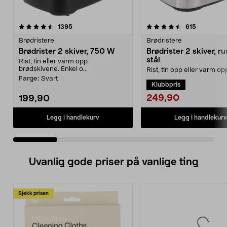
4.5 av 5 stjerner
anmeldelser
4.5 av 5 stjerner
anmeldels
1395
615
Brødristere
Brødristere
Brødrister 2 skiver, 750 W
Brødrister 2 skiver, rus
stål
Rist, tin eller varm opp
brødskivene. Enkel o...
Rist, tin opp eller varm o
7 ristenivåer. Enkel brødris
Farge:
Svart
Klubbpris
rustfritt ...
249,90
199,90
Legg i handlekurv
Legg i handlekurv
Uvanlig gode priser på vanlige ting
Sjekk prisen