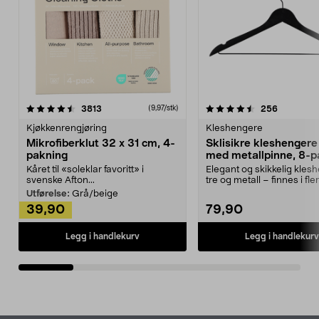
4.5av 5 stjerner
anmeldelser
4.5av 5 stjerner
anmeldels
3813
256
(9,97/stk)
Kjøkkenrengjøring
Kleshengere
Mikrofiberklut 32 x 31 cm, 4-
Sklisikre kleshengere 
pakning
med metallpinne, 8-p
Kåret til «soleklar favoritt» i
Elegant og skikkelig kles
svenske Afton...
tre og metall – finnes i fle
Kleshe...
Utførelse:
Grå/beige
39,90
79,90
Legg i handlekurv
Legg i handlekurv