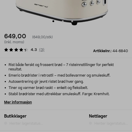
649,00
(649,00/stk)
(inkl. moms)
4.3
(
3
)
Artikkelnr.:
44-6840
Rist både ferskt og frossent brød – 7 risteinnstillinger for perfekt
resultat.
Emerio brødrister i retrostil – med bollevarmer og smuleskuff.
Autosentrering gir jevnt ristet brød hver gang.
Tiner og varmer brød raskt – enkelt og fleksibelt.
Stabil brødrister med uttrekkbar smuleskuff. Farge: Kremhvit.
Mer informasjon
Butikklager
Nettlager
Henter lagerstatus...
Henter lagerstatus...