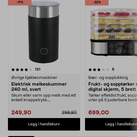
-17%
-22%
3.0 av 5 stjerner
anmeldelser
4.5 av 5 stjerner
anmeldelser
131
5
Øvrige kjøkkenmaskiner
Bær- og sopplukking
Elektrisk melkeskummer
Frukt- og sopptørker
240 ml, svart
digital skjerm, 5 brett
Skum eller varm opp melk med ett
Tørker effektivt frukt, sopp
enkelt knappetrykk.
urter på 5 justerbare brett 
Melkeskummer – dobbeltvegge...
høydeposi...
249,90
699,00
299,90
Legg i handlekurv
Legg i handlekurv