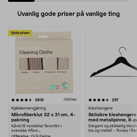
Uvanlig gode priser på vanlige ting
Sjekk prisen
4.5av 5 stjerner
anmeldelser
4.5av 5 stjerner
anmeldels
3816
257
(9,97/stk)
Kjøkkenrengjøring
Kleshengere
Mikrofiberklut 32 x 31 cm, 4-
Sklisikre kleshengere 
pakning
med metallpinne, 8-p
Kåret til «soleklar favoritt» i
Elegant og skikkelig kles
svenske Afton...
tre og metall – finnes i fle
Kleshe...
Utførelse:
Grå/beige