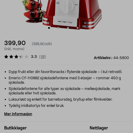
399,90
(399,90/stk)
(inkl. moms)
3.3
(
18
)
Artikkelnr.:
44-5600
Dypp frukt eller din favorittsnacks i flytende sjokolade – i kul retrostil.
Emerio CF-110992 sjokoladefontene med 3 etasjer – rommer 450 g
sjokolade.
Sjokoladefontene for alle typer av sjokolade – melkesjokolade, mørk
sjokolade eller hvit sjokolade.
Luksuriøst og enkelt for barnebursdag, bryllup eller filmkvelder.
Tydelig inidkatorlys for enkel bruk.
Mer informasjon
Butikklager
Nettlager