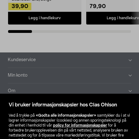
39,90
79,90
Legg i handlekurv
Legg i handlekurv
Bunntekst
Kundeservice
Min konto
Om
Vi bruker informasjonskapsler hos Clas Ohlson
Aktuelt
Ved å trykke på
«Godta alle informasjonskapsler»
samtykker du i at vi
lagrer informasjonskapsler (cookies) og annen sporingsteknologi på
Våre selskaper
din enhet i henhold til vår
policy for informasjonskapsler
for å
forbedre brukeropplevelsen din på vårt nettsted, analysere bruken av
nettstedet og for å tilpasse våre markedsføringstiltak. Vi bruker fire
Finn din butikk