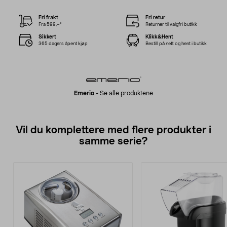
Fri frakt
Fri retur
Fra 599,–*
Returner til valgfri butikk
Sikkert
Klikk&Hent
365 dagers åpent kjøp
Bestill på nett og hent i butikk
Emerio
-
Se alle produktene
Vil du komplettere med flere produkter i
samme serie?