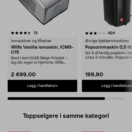
3.5av 5 stjerner
anmeldelser
anmeldels
72
424
Ismaskiner og tilbehør
Øvrige kjøkkenmaskiner
Wilfa Vanilla ismaskin, ICMS-
Popcornmaskin 0,5 lit
C15
Gir 5 dl ferdig popkorn i l
cirka 3 minutter. Popcor
Best i test 2026 ifølge Prisjakt –
popper rett...
lag din egen is hjemme. Wilfa
Vanilla iskremm...
2 699,00
199,90
Legg i handlekurv
Legg i handlekurv
Toppselgere i samme kategori