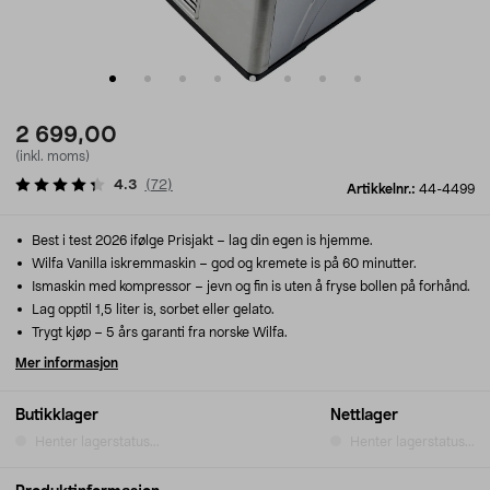
2 699,00
(inkl. moms)
4.3
(
72
)
Artikkelnr.:
44-4499
Best i test 2026 ifølge Prisjakt – lag din egen is hjemme.
Wilfa Vanilla iskremmaskin – god og kremete is på 60 minutter.
Ismaskin med kompressor – jevn og fin is uten å fryse bollen på forhånd.
Lag opptil 1,5 liter is, sorbet eller gelato.
Trygt kjøp – 5 års garanti fra norske Wilfa.
Mer informasjon
Butikklager
Nettlager
Henter lagerstatus...
Henter lagerstatus...