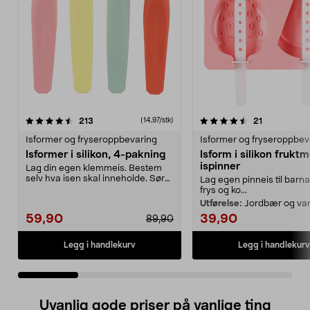
4.5 av 5 stjerner
anmeldelser
3.5 av 5 stjerner
anmeldelse
213
21
(14,97/stk)
Isformer og fryseroppbevaring
Isformer og fryseroppbev
Isformer i silikon, 4-pakning
Isform i silikon fruktm
ispinner
Lag din egen klemmeis. Bestem
selv hva isen skal inneholde. Sørg
Lag egen pinneis til barna 
for at det allt...
frys og ko...
Utførelse:
Jordbær og va
59,90
39,90
89,90
Legg i handlekurv
Legg i handlekurv
Uvanlig gode priser på vanlige ting