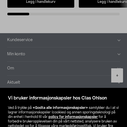
Legg i handlekurv
Legg i handlekurv
Bunntekst
Kundeservice
Min konto
Om
Product
+
quantity
Aktuelt
Våre selskaper
Vi bruker informasjonskapsler hos Clas Ohlson
Ved å trykke på
«Godta alle informasjonskapsler»
samtykker du i at vi
Finn din butikk
lagrer informasjonskapsler (cookies) og annen sporingsteknologi på
din enhet i henhold til vår
policy for informasjonskapsler
for å
forbedre brukeropplevelsen din på vårt nettsted, analysere bruken av
SE
NO
FI
nettstedet og for å tilpasse våre markedsføringstiltak. Vi bruker fire