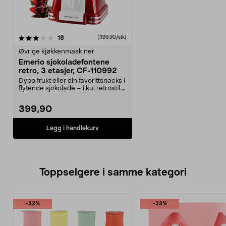
anmeldelser
18
(399,90/stk)
Øvrige kjøkkenmaskiner
Emerio sjokoladefontene
retro, 3 etasjer, CF-110992
Dypp frukt eller din favorittsnacks i
flytende sjokolade – i kul retrostil.
Emer...
399,90
Legg i handlekurv
Toppselgere i samme kategori
-33%
-33%