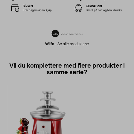
Sikkert
Klikk&Hent
365 dagers åpent kjøp
Bestill på nett og hent i butikk
Wilfa
-
Se alle produktene
Vil du komplettere med flere produkter i
samme serie?