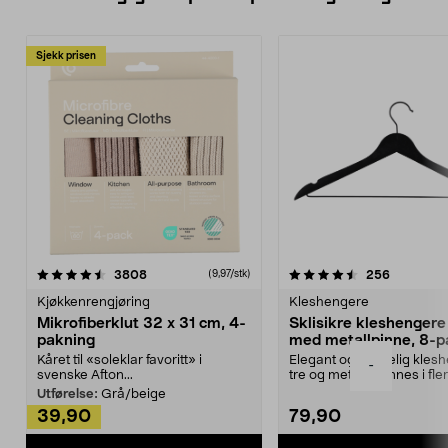
Sjekk prisen
4.5av 5 stjerner
anmeldelser
4.5av 5 stjerner
anmeldels
3808
256
(9,97/stk)
Kjøkkenrengjøring
Kleshengere
Mikrofiberklut 32 x 31 cm, 4-
Sklisikre kleshengere 
pakning
med metallpinne, 8-p
Kåret til «soleklar favoritt» i
Elegant og skikkelig kles
-
svenske Afton...
tre og metall – finnes i fle
Kleshe...
Utførelse:
Grå/beige
39,90
79,90