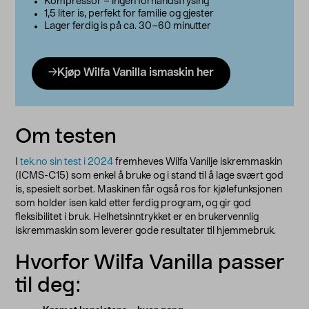
Kompressor – ingen forhåndsfrysing
1,5 liter is, perfekt for familie og gjester
Lager ferdig is på ca. 30–60 minutter
Kjøp Wilfa Vanilla ismaskin her
Om testen
I
tek.no sin test i 2024
fremheves Wilfa Vanilje iskremmaskin
(ICMS-C15) som enkel å bruke og i stand til å lage svært god
is, spesielt sorbet. Maskinen får også ros for kjølefunksjonen
som holder isen kald etter ferdig program, og gir god
fleksibilitet i bruk. Helhetsinntrykket er en brukervennlig
iskremmaskin som leverer gode resultater til hjemmebruk.
Hvorfor Wilfa Vanilla passer
til deg: