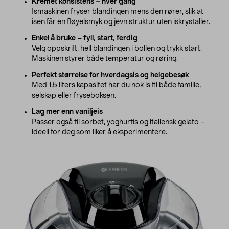
Kremet konsistens – hver gang
Ismaskinen fryser blandingen mens den rører, slik at
isen får en fløyelsmyk og jevn struktur uten iskrystaller.
Enkel å bruke – fyll, start, ferdig
Velg oppskrift, hell blandingen i bollen og trykk start.
Maskinen styrer både temperatur og røring.
Perfekt størrelse for hverdagsis og helgebesøk
Med 1,5 liters kapasitet har du nok is til både familie,
selskap eller fryseboksen.
Lag mer enn vaniljeis
Passer også til sorbet, yoghurtis og italiensk gelato –
ideell for deg som liker å eksperimentere.