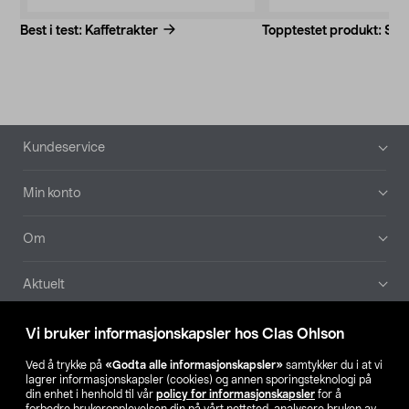
Best i test: Kaffetrakter
Topptestet produkt: Sk
Bunntekst
Kundeservice
Min konto
Om
Aktuelt
Våre selskaper
Vi bruker informasjonskapsler hos Clas Ohlson
Ved å trykke på
«Godta alle informasjonskapsler»
samtykker du i at vi
Finn din butikk
lagrer informasjonskapsler (cookies) og annen sporingsteknologi på
din enhet i henhold til vår
policy for informasjonskapsler
for å