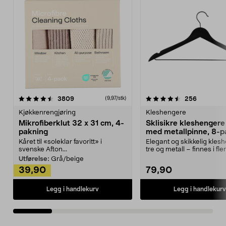
4.5av 5 stjerner
anmeldelser
4.5av 5 stjerner
anmeldels
3809
256
(9,97/stk)
Kjøkkenrengjøring
Kleshengere
Mikrofiberklut 32 x 31 cm, 4-
Sklisikre kleshengere 
pakning
med metallpinne, 8-p
Kåret til «soleklar favoritt» i
Elegant og skikkelig kles
svenske Afton...
tre og metall – finnes i fle
Kleshe...
Utførelse:
Grå/beige
39,90
79,90
Legg i handlekurv
Legg i handlekurv