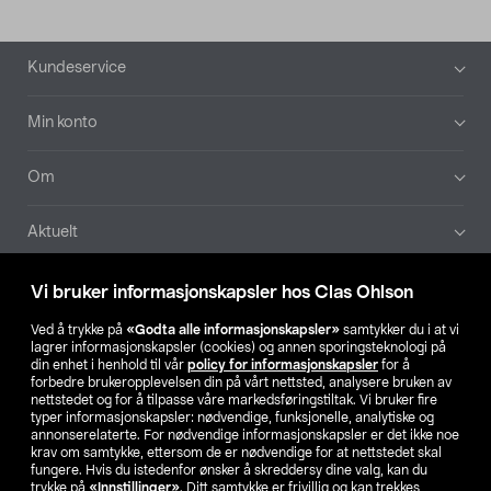
Bunntekst
Kundeservice
Min konto
Om
Aktuelt
Våre selskaper
Vi bruker informasjonskapsler hos Clas Ohlson
Ved å trykke på
«Godta alle informasjonskapsler»
samtykker du i at vi
Finn din butikk
lagrer informasjonskapsler (cookies) og annen sporingsteknologi på
din enhet i henhold til vår
policy for informasjonskapsler
for å
forbedre brukeropplevelsen din på vårt nettsted, analysere bruken av
SE
NO
FI
nettstedet og for å tilpasse våre markedsføringstiltak. Vi bruker fire
typer informasjonskapsler: nødvendige, funksjonelle, analytiske og
annonserelaterte. For nødvendige informasjonskapsler er det ikke noe
krav om samtykke, ettersom de er nødvendige for at nettstedet skal
fungere. Hvis du istedenfor ønsker å skreddersy dine valg, kan du
trykke på
«Innstillinger»
. Ditt samtykke er frivillig og kan trekkes