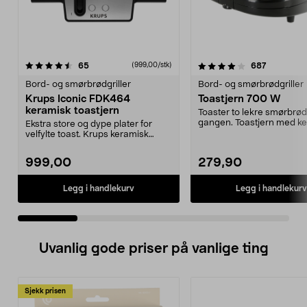
4.0 av 5 stjerner
anmeldelser
5.0 av 5 stjerner
anmeldels
65
687
(999,00/stk)
Bord- og smørbrødgriller
Bord- og smørbrødgriller
Krups Iconic FDK464
Toastjern 700 W
keramisk toastjern
Toaster to lekre smørbrød
gangen. Toastjern med k
Ekstra store og dype plater for
belegg – laget uten ...
velfylte toast. Krups keramisk
smørbrødgrill – e...
999,00
279,90
Legg i handlekurv
Legg i handlekurv
Uvanlig gode priser på vanlige ting
Sjekk prisen