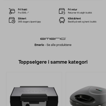
Fri frakt
Fri retur
Fra 599,–*
Returner til valgfri butikk
Sikkert
Klikk&Hent
365 dagers åpent kjøp
Bestill på nett og hent i butikk
Emerio
-
Se alle produktene
Toppselgere i samme kategori