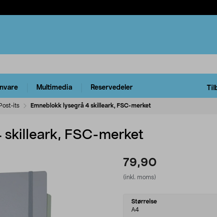
rnvare
Multimedia
Reservedeler
Til
Post-its
Emneblokk lysegrå 4 skilleark, FSC-merket
 skilleark, FSC-merket
79,90
(inkl. moms)
Select
Størrelse
variant
A4