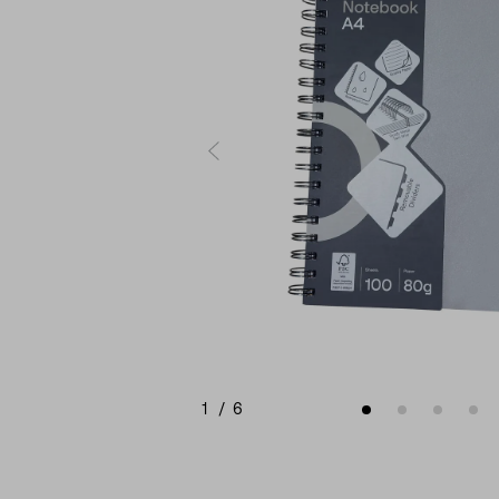
1
/
6