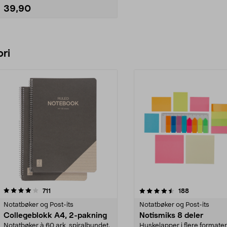
39,90
Legg i handlekurv
ri
4.5 av 5 stjerner
anmeldelser
4.5 av 5 stjerner
anmeldelser
711
188
Notatbøker og Post-its
Notatbøker og Post-its
Collegeblokk A4, 2-pakning
Notismiks 8 deler
Notatbøker à 60 ark, spiralbundet.
Huskelapper i flere formater