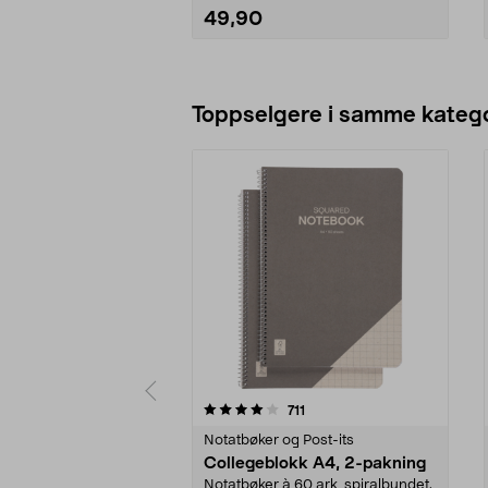
49,90
Legg i handlekurv
Toppselgere i samme katego
0 av 5 stjerner
4.0 av 5 stjerner
anmeldelser
711
Notatbøker og Post-its
Collegeblokk A4, 2-pakning
Notatbøker à 60 ark, spiralbundet.