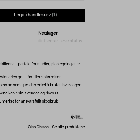
Legg i handlekurv
(1)
Nettlager
Henter lagerstatus...
lleark – perfekt for studier, planlegging eller
sterk design – fås i flere størrelser.
mslag som gjør den enkel å bruke i hverdagen.
kene kan enkelt vendes og rives ut.
merket for ansvarsfullt skogbruk.
Clas Ohlson
-
Se alle produktene