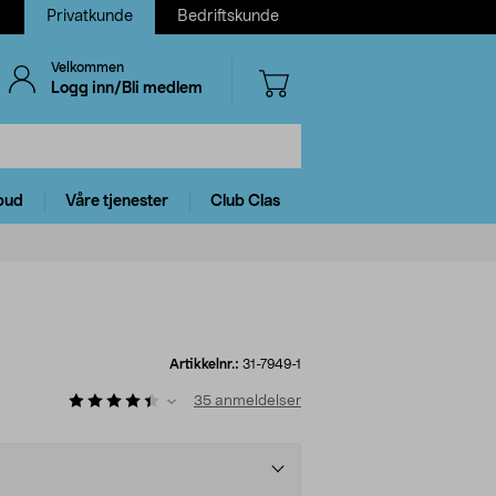
Privatkunde
Bedriftskunde
Velkommen
Logg inn/Bli medlem
bud
Våre tjenester
Club Clas
Artikkelnr.:
31-7949-1
35
anmeldelser