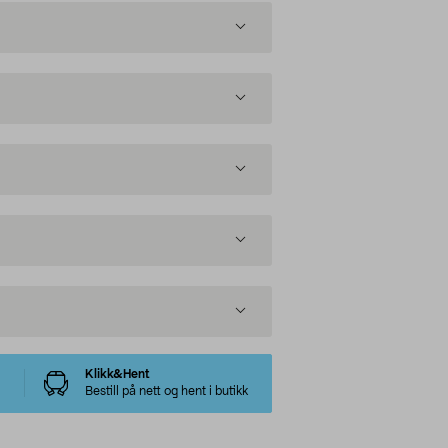
Klikk&Hent
Bestill på nett og hent i butikk