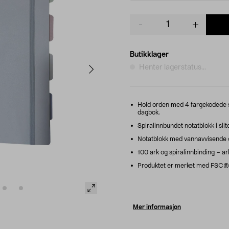
Product
quantity
Butikklager
Henter lagerstatus...
Hold orden med 4 fargekodede ski
dagbok.
Spiralinnbundet notatblokk i slite
Notatblokk med vannavvisende o
100 ark og spiralinnbinding – ar
Produktet er merket med FSC®, 
Mer informasjon