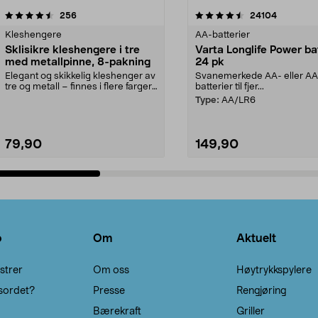
4.5av 5 stjerner
anmeldelser
4.5av 5 stjerner
anmeldels
256
24104
Kleshengere
AA-batterier
Sklisikre kleshengere i tre
Varta Longlife Power ba
med metallpinne, 8-pakning
24 pk
Elegant og skikkelig kleshenger av
Svanemerkede AA- eller A
tre og metall – finnes i flere farger.
batterier til fjer...
Kleshe...
Type:
AA/LR6
79,90
149,90
Legg i handlekurv
Legg i handlekurv
o
Om
Aktuelt
strer
Om oss
Høytrykkspylere
sordet?
Presse
Rengjøring
Bærekraft
Griller