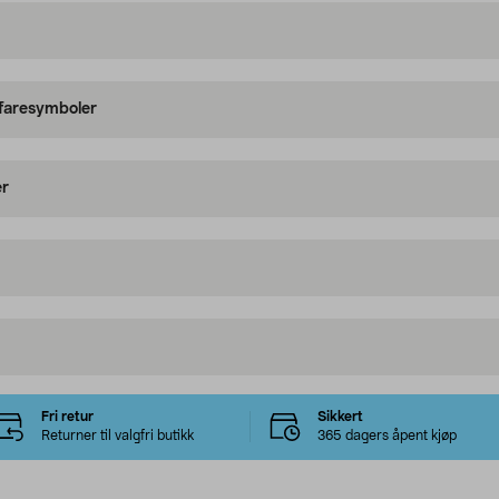
 faresymboler
er
Fri retur
Sikkert
Returner til valgfri butikk
365 dagers åpent kjøp