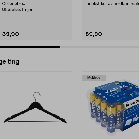
Collegeblo...
Indeksfliker av holdbart mate
markér viktig...
Utførelse:
Linjer
39,90
89,90
ge ting
Multibuy