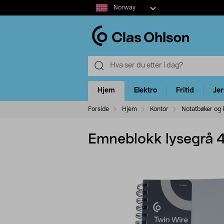
Select
Norway
market
Hjem
Elektro
Fritid
Je
Forside
Hjem
Kontor
Notatbøker og 
Emneblokk lysegrå 4