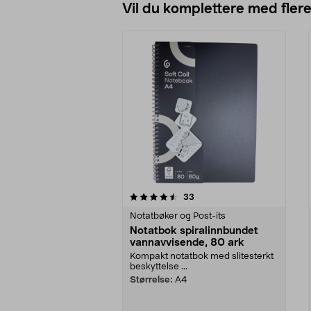
Vil du komplettere med fler
5av 5 stjerner
4.5av 5 stjerner
anmeldelser
33
Notatbøker og Post-its
Notatbok spiralinnbundet
vannavvisende, 80 ark
Kompakt notatbok med slitesterkt
beskyttelse ...
Størrelse:
A4