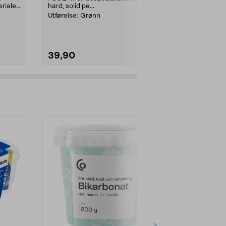
riale -
hard, solid pe...
Notatblokk ...
Utførelse:
Grønn
Farge:
Beige
39,90
39,90