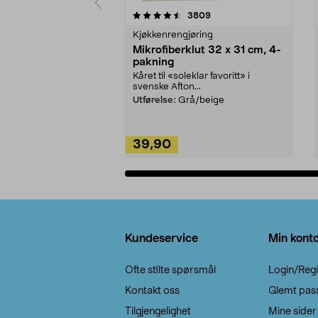
5av 5 stjerner
4.5av 5 stjerner
anmeldelser
3809
Kjøkkenrengjøring
Mikrofiberklut 32 x 31 cm, 4-
pakning
Kåret til «soleklar favoritt» i
svenske Afton...
Utførelse:
Grå/beige
39,90
Legg i handlekurv
Bunntekst
Kundeservice
Min kont
Ofte stilte spørsmål
Login/Regi
Kontakt oss
Glemt pas
Tilgjengelighet
Mine sider