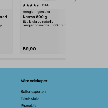
er
4.0av 5 stjerner
anmeldelser
4.5
2144
4
Rengjøringsmidler
Levende lys
tteri
Natron 800 g
Telys steari
prosent ste
Et allsidig og naturlig
rengjøringsmiddel. 800 gram
AA-
100 % stearin
natron – til rengjøring både...
råvarer. Produ
brenner med e
59,90
69,90
Legg i handlekurv
Legg 
Våre selskaper
Batteriexperten
Teknikkdeler
PhoneLife