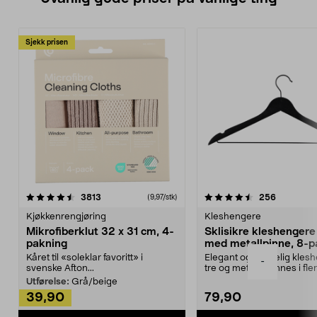
Sjekk prisen
4.5av 5 stjerner
anmeldelser
4.5av 5 stjerner
anmeldels
3813
256
(9,97/stk)
Kjøkkenrengjøring
Kleshengere
Mikrofiberklut 32 x 31 cm, 4-
Sklisikre kleshengere 
pakning
med metallpinne, 8-p
Kåret til «soleklar favoritt» i
Elegant og skikkelig kles
-
svenske Afton...
tre og metall – finnes i fle
Kleshe...
Utførelse:
Grå/beige
39,90
79,90