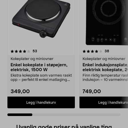
4.0 av 5 stjerner
anmeldelser
4.5 av 5 stjerner
anmeldelse
53
38
Kokeplater og miniovner
Kokeplater og miniovner
Enkel kokeplate i støpejern,
Enkel induksjonsplate
elektrisk, 1500 W
elektrisk kokeplate,
Ekstra kokeplate som varmes raskt
Finn riktig temperatur ra
opp – perfekt til enkel matlaging.
induksjon – 10 varmeinnsti
Enkel kokep...
Enkel induks...
349,00
749,00
Legg i handlekurv
Legg i handlekurv
Uvanlig gode priser på vanlige ting