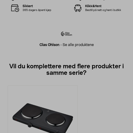
Sikkert
Klikk&Hent
365 dagers åpent kjøp
Bestill på nett og hent i butikk
Clas Ohlson
-
Se alle produktene
Vil du komplettere med flere produkter i
samme serie?