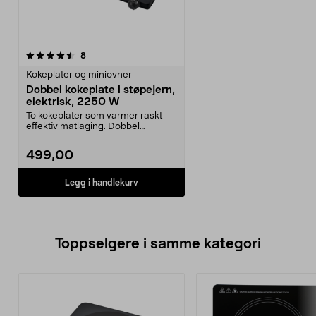
anmeldelser
8
Kokeplater og miniovner
Dobbel kokeplate i støpejern,
elektrisk, 2250 W
To kokeplater som varmer raskt –
effektiv matlaging. Dobbel
kokeplate med juster...
499,00
Legg i handlekurv
Toppselgere i samme kategori