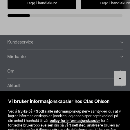
Legg i handlekurv
Legg i handlekurv
Bunntekst
Kundeservice
Min konto
Om
Product
+
quantity
Aktuelt
Våre selskaper
Vi bruker informasjonskapsler hos Clas Ohlson
Ved å trykke på
«Godta alle informasjonskapsler»
samtykker du i at vi
Finn din butikk
lagrer informasjonskapsler (cookies) og annen sporingsteknologi på
din enhet i henhold til vår
policy for informasjonskapsler
for å
forbedre brukeropplevelsen din på vårt nettsted, analysere bruken av
SE
NO
FI