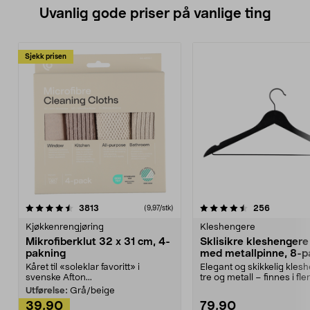
Uvanlig gode priser på vanlige ting
Sjekk prisen
4.5av 5 stjerner
anmeldelser
4.5av 5 stjerner
anmeldels
3813
256
(9,97/stk)
Kjøkkenrengjøring
Kleshengere
Mikrofiberklut 32 x 31 cm, 4-
Sklisikre kleshengere 
pakning
med metallpinne, 8-p
Kåret til «soleklar favoritt» i
Elegant og skikkelig kles
svenske Afton...
tre og metall – finnes i fle
Kleshe...
Utførelse:
Grå/beige
39,90
79,90