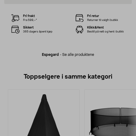
Fri frakt
Fri retur
Fra 599,–*
Returner til valgfri butikk
Sikkert
Klikk&Hent
365 dagers åpent kjøp
Bestill på nett og hent i butikk
Espegard
-
Se alle produktene
Toppselgere i samme kategori