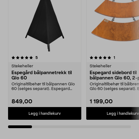
5.0av 5 stjerner
anmeldelser
5.0av 5 stjerner
anmeldelser
5
1
Stekeheller
Stekeheller
Espegård bålpannetrekk til
Espegard sidebord til
Glo 60
bålpannen Glo 60, 2-
Originaltilbehør til bålpannen Glo
Originaltilbehør til bålbr
60 (selges separat). Espegard
Glo 60 (selges separat).
overtrekk – bes...
sidebord 60/...
849,00
1 199,00
Legg i handlekurv
Legg i handlekurv