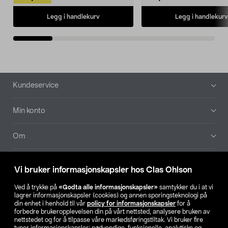
Legg i handlekurv
Legg i handlekurv
Bunntekst
Kundeservice
Min konto
Om
Aktuelt
Vi bruker informasjonskapsler hos Clas Ohlson
Våre selskaper
Ved å trykke på
«Godta alle informasjonskapsler»
samtykker du i at vi
lagrer informasjonskapsler (cookies) og annen sporingsteknologi på
din enhet i henhold til vår
policy for informasjonskapsler
for å
Finn din butikk
forbedre brukeropplevelsen din på vårt nettsted, analysere bruken av
nettstedet og for å tilpasse våre markedsføringstiltak. Vi bruker fire