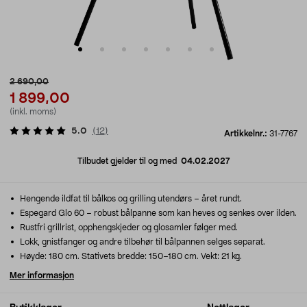
2 690,00
1 899,00
(inkl. moms)
5.0
(
12
)
Artikkelnr.:
31-7767
Tilbudet gjelder til og med
04.02.2027
Hengende ildfat til bålkos og grilling utendørs – året rundt.
Espegard Glo 60 – robust bålpanne som kan heves og senkes over ilden.
Rustfri grillrist, opphengskjeder og glosamler følger med.
Lokk, gnistfanger og andre tilbehør til bålpannen selges separat.
Høyde: 180 cm. Stativets bredde: 150–180 cm. Vekt: 21 kg.
Mer informasjon