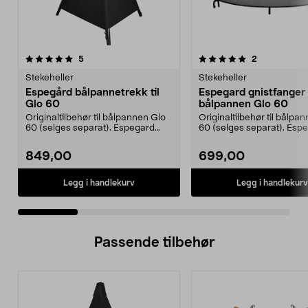
5.0 av 5 stjerner
anmeldelser
5.0 av 5 stjerner
anmeldelser
5
2
Stekeheller
Stekeheller
Espegård bålpannetrekk til
Espegard gnistfanger t
Glo 60
bålpannen Glo 60
Originaltilbehør til bålpannen Glo
Originaltilbehør til bålpa
60 (selges separat). Espegard
60 (selges separat). Esp
overtrekk – bes...
gnistfanger 60 ...
849,00
699,00
Legg i handlekurv
Legg i handlekurv
Passende tilbehør