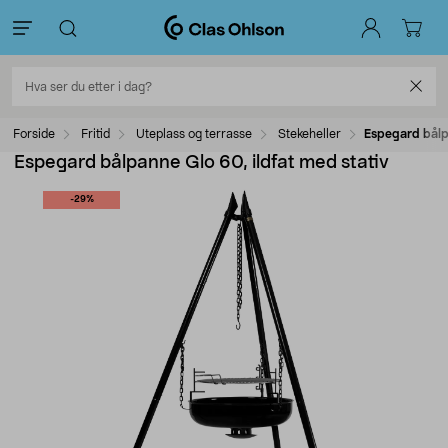
Forside
Fritid
Uteplass og terrasse
Stekeheller
Espegard bålpa
Espegard bålpanne Glo 60, ildfat med stativ
-29%