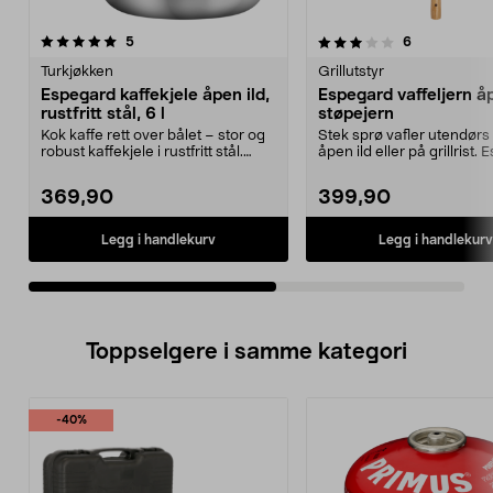
3.5av 5 stjerner
anmeldelser
3.5av 5 stjerner
anmeldelser
5
6
Turkjøkken
Grillutstyr
Espegard kaffekjele åpen ild,
Espegard vaffeljern åp
rustfritt stål, 6 l
støpejern
Kok kaffe rett over bålet – stor og
Stek sprø vafler utendørs
robust kaffekjele i rustfritt stål.
åpen ild eller på grillrist.
Espegard...
vaffeljer...
369,90
399,90
Legg i handlekurv
Legg i handlekurv
Toppselgere i samme kategori
-40%