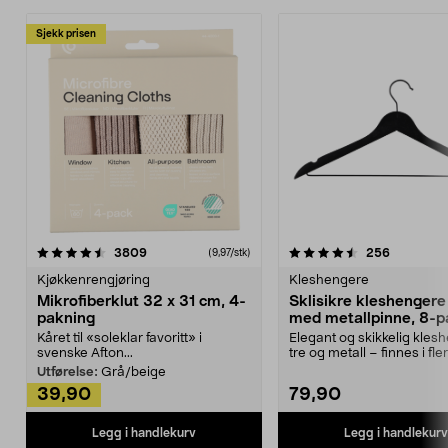
Sjekk prisen
4.5av 5 stjerner
anmeldelser
4.5av 5 stjerner
anmeldels
3809
256
(9,97/stk)
Kjøkkenrengjøring
Kleshengere
Mikrofiberklut 32 x 31 cm, 4-
Sklisikre kleshengere 
pakning
med metallpinne, 8-p
Kåret til «soleklar favoritt» i
Elegant og skikkelig kles
svenske Afton...
tre og metall – finnes i fle
Kleshe...
Utførelse:
Grå/beige
39,90
79,90
Legg i handlekurv
Legg i handlekurv