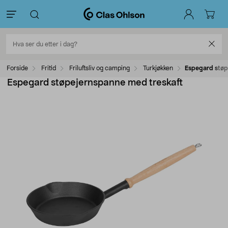
Forside
Fritid
Friluftsliv og camping
Turkjøkken
Espegard støp
Espegard støpejernspanne med treskaft