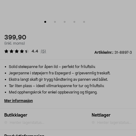
399,90
(inkl. moms)
4.4
(
5
)
Artikkelnr.:
31-8897-3
Solid stekepanne for åpen ild – perfekt for friluftsliv.
Jegerpanne i støpejern fra Espegard – gripevennlig treskaft.
Ekstra langt skaft gir trygg håndtering av pannen ved bålet.
Tar liten plass – ideell villmarkspanne for tur og friluftsliv.
Med opphengskrok for enkel oppbevaring og tilgang.
Mer informasjon
Butikklager
Nettlager
Henter lagerstatus...
Henter lagerstatus...