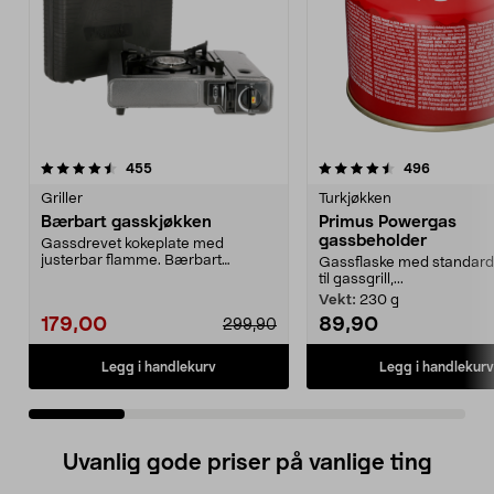
4.5 av 5 stjerner
anmeldelser
4.5 av 5 stjerner
anmeldels
455
496
Griller
Turkjøkken
Bærbart gasskjøkken
Primus Powergas
gassbeholder
Gassdrevet kokeplate med
justerbar flamme. Bærbart
Gassflaske med standard
gasskjøkken for matlaging ute...
til gassgrill,...
Vekt:
230 g
179,00
89,90
299,90
Legg i handlekurv
Legg i handlekurv
Uvanlig gode priser på vanlige ting