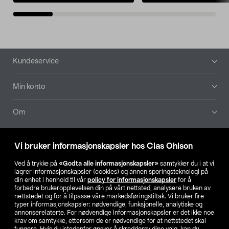
Bunntekst
Kundeservice
Min konto
Om
Aktuelt
Vi bruker informasjonskapsler hos Clas Ohlson
Våre selskaper
Ved å trykke på
«Godta alle informasjonskapsler»
samtykker du i at vi
lagrer informasjonskapsler (cookies) og annen sporingsteknologi på
din enhet i henhold til vår
policy for informasjonskapsler
for å
Finn din butikk
forbedre brukeropplevelsen din på vårt nettsted, analysere bruken av
nettstedet og for å tilpasse våre markedsføringstiltak. Vi bruker fire
typer informasjonskapsler: nødvendige, funksjonelle, analytiske og
annonserelaterte. For nødvendige informasjonskapsler er det ikke noe
SE
NO
FI
krav om samtykke, ettersom de er nødvendige for at nettstedet skal