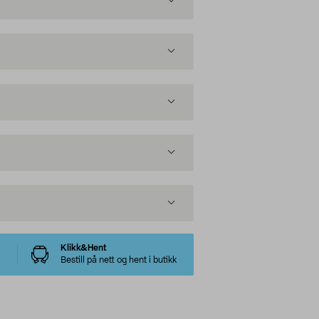
Klikk&Hent
Bestill på nett og hent i butikk