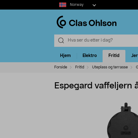
Select
Norway
market
Hjem
Elektro
Fritid
Je
Forside
Fritid
Uteplass og terrasse
G
Espegard vaffeljern å