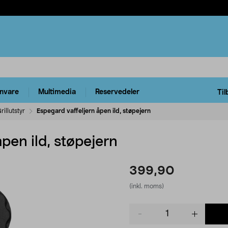
rnvare
Multimedia
Reservedeler
Til
rillutstyr
Espegard vaffeljern åpen ild, støpejern
pen ild, støpejern
399,90
(inkl. moms)
Product
quantity