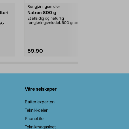
Rengjøringsmidler
Levende lys
tteri
Natron 800 g
Telys steari
prosent ste
Et allsidig og naturlig
rengjøringsmiddel. 800 gram
AA-
100 % stearin
natron – til rengjøring både...
råvarer. Produ
brenner med e
59,90
69,90
Legg i handlekurv
Legg 
Våre selskaper
Batteriexperten
Teknikkdeler
PhoneLife
Teknikmagasinet