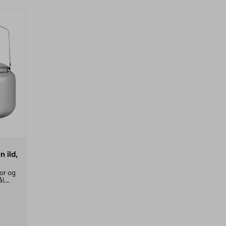
 ild,
tor og
ål.