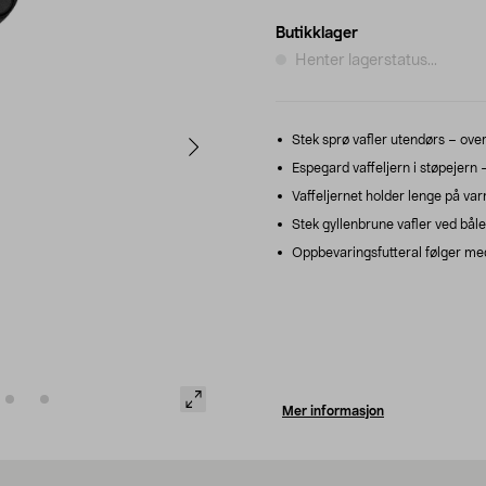
Butikklager
Henter lagerstatus...
Stek sprø vafler utendørs – over å
Espegard vaffeljern i støpejern 
Vaffeljernet holder lenge på var
Stek gyllenbrune vafler ved båle
Oppbevaringsfutteral følger me
Mer informasjon