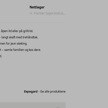
Nettlager
Henter lagerstatus...
pen ild eller på grillrist.
– langt skaft med trehåndtak.
men for jevn steking.
t – samle familien og kos dere.
d.
Espegard
-
Se alle produktene