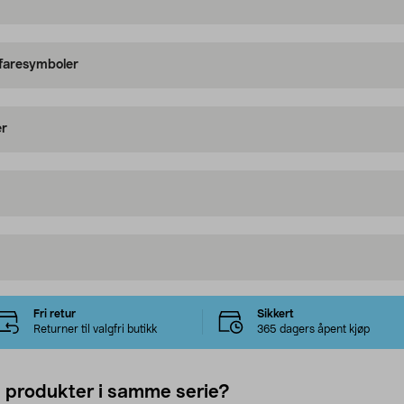
 faresymboler
er
Fri retur
Sikkert
Returner til valgfri butikk
365 dagers åpent kjøp
e produkter i samme serie?