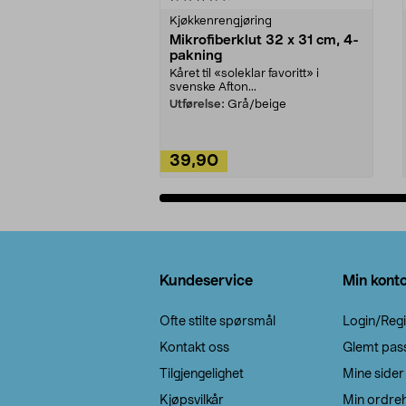
Kjøkkenrengjøring
Mikrofiberklut 32 x 31 cm, 4-
pakning
Kåret til «soleklar favoritt» i
svenske Afton...
Utførelse:
Grå/beige
39,90
Legg i handlekurv
Bunntekst
Kundeservice
Min kont
Ofte stilte spørsmål
Login/Regi
Kontakt oss
Glemt pas
Tilgjengelighet
Mine sider
Kjøpsvilkår
Min ordreh