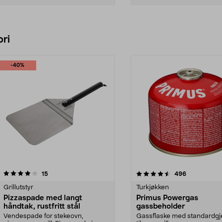
Legg i handlekurv
Legg i handlekurv
ri
-40%
4.5 av 5 stjerner
anmeldelser
4.5 av 5 stjerner
anmeldelser
15
496
Grillutstyr
Turkjøkken
Pizzaspade med langt
Primus Powergas
håndtak, rustfritt stål
gassbeholder
Vendespade for stekeovn,
Gassflaske med standardgj