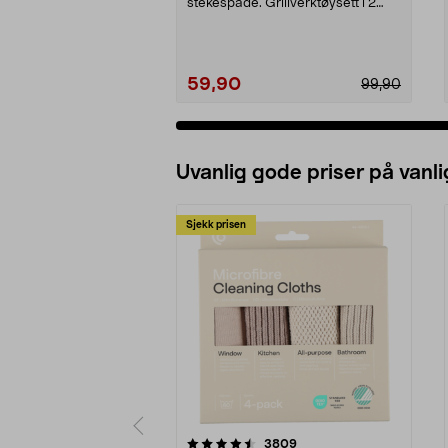
stekespade. Grillverktøysett i 2
deler av rustfri...
59,90
99,90
Uvanlig gode priser på vanli
Sjekk prisen
5av 5 stjerner
4.5av 5 stjerner
anmeldelser
3809