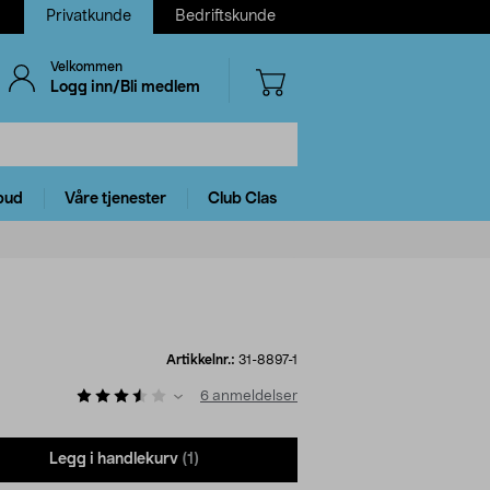
Privatkunde
Bedriftskunde
Velkommen
Logg inn/Bli medlem
bud
Våre tjenester
Club Clas
Artikkelnr.:
31-8897-1
6
anmeldelser
Legg i handlekurv
(1)