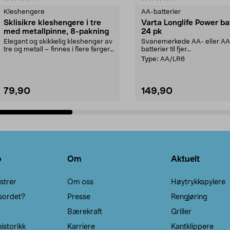
Kleshengere
AA-batterier
Sklisikre kleshengere i tre
Varta Longlife Power ba
med metallpinne, 8-pakning
24 pk
Elegant og skikkelig kleshenger av
Svanemerkede AA- eller A
tre og metall – finnes i flere farger.
batterier til fjer...
Kleshe...
Type:
AA/LR6
79,90
149,90
Legg i handlekurv
Legg i handlekurv
o
Om
Aktuelt
strer
Om oss
Høytrykkspylere
sordet?
Presse
Rengjøring
Bærekraft
Griller
istorikk
Karriere
Kantklippere