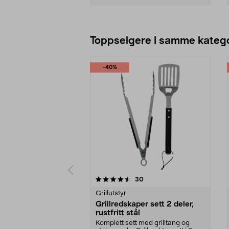
Legg i handlekurv
Toppselgere i samme katego
-40%
5 av 5 stjerner
4.0 av 5 stjerner
anmeldelser
30
Grillutstyr
Grillredskaper sett 2 deler,
rustfritt stål
Komplett sett med grilltang og