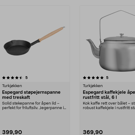
5.0av 5 stjerner
anmeldelser
anmeldelser
5
5
Turkjøkken
Turkjøkken
Espegard støpejernspanne
Espegard kaffekjele åpen
med treskaft
rustfritt stål, 6 l
Solid stekepanne for åpen ild –
Kok kaffe rett over bålet – s
perfekt for friluftsliv. Jegerpanne i
robust kaffekjele i rustfritt st
støpejern ...
Espegard...
399,90
369,90