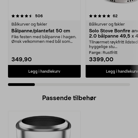
5.0 av 5 stjerner
anmeldelser
4.5 av 5 stjerner
anmeldelse
506
62
Bålkurver og fakler
Bålkurver og fakler
Bålpanne/plantefat 50 cm
Solo Stove Bonfire an
2.0 bålpanne 49,5 x 
Fiks festen med bålpanne i hagen.
Ønsk velkommen med bål som
Tilnærmet røykfritt ildsted
varmer og lyser opp...
hyggelige stu...
Farge:
Rustfritt
349,90
3399,00
Legg i handlekurv
Legg i handlekurv
Passende tilbehør