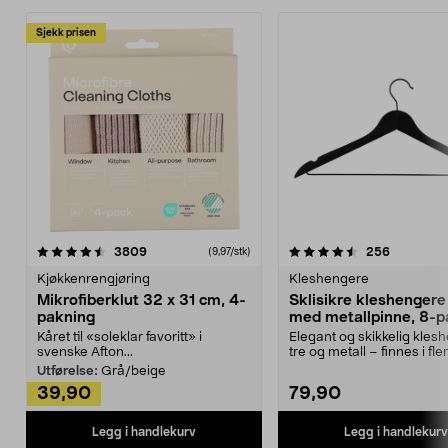
Sjekk prisen
4.5av 5 stjerner
anmeldelser
4.5av 5 stjerner
anmeldels
3809
256
(9,97/stk)
Kjøkkenrengjøring
Kleshengere
Mikrofiberklut 32 x 31 cm, 4-
Sklisikre kleshengere 
pakning
med metallpinne, 8-p
Kåret til «soleklar favoritt» i
Elegant og skikkelig kles
svenske Afton...
tre og metall – finnes i fle
Kleshe...
Utførelse:
Grå/beige
39,90
79,90
Legg i handlekurv
Legg i handlekurv