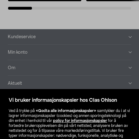
Bunntekst
Kundeservice
Min konto
Om
Aktuelt
Våre selskaper
Vi bruker informasjonskapsler hos Clas Ohlson
Ved å trykke på
«Godta alle informasjonskapsler»
samtykker du i at vi
Finn din butikk
lagrer informasjonskapsler (cookies) og annen sporingsteknologi på
din enhet i henhold til vår
policy for informasjonskapsler
for å
forbedre brukeropplevelsen din på vårt nettsted, analysere bruken av
SE
NO
FI
nettstedet og for å tilpasse våre markedsføringstiltak. Vi bruker fire
typer informasjonskapsler: nødvendige, funksjonelle, analytiske og