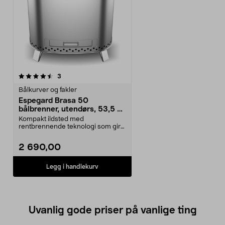
anmeldelser
3
Bålkurver og fakler
Espegard Brasa 50
bålbrenner, utendørs, 53,5 x
42 cm
Kompakt ildsted med
rentbrennende teknologi som gir
nesten røykfri ild. Espegard...
2 690,00
Legg i handlekurv
Uvanlig gode priser på vanlige ting