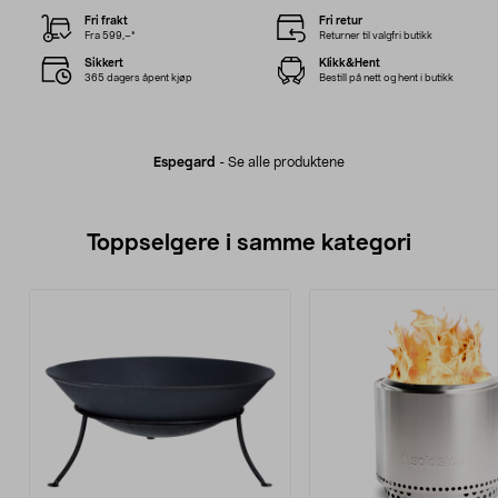
Fri frakt
Fri retur
Fra 599,–*
Returner til valgfri butikk
Sikkert
Klikk&Hent
365 dagers åpent kjøp
Bestill på nett og hent i butikk
Espegard
-
Se alle produktene
Toppselgere i samme kategori