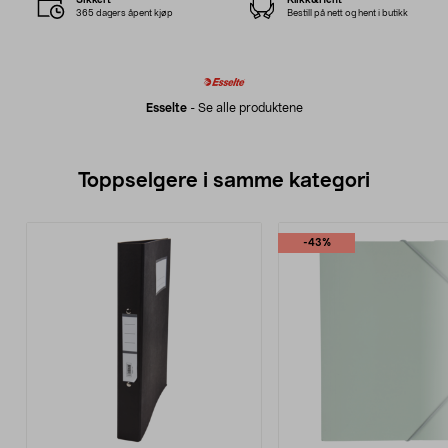
365 dagers åpent kjøp
Bestill på nett og hent i butikk
Esselte
-
Se alle produktene
Toppselgere i samme kategori
-43%