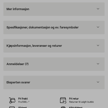
Mer informasjon
Spesifikasjoner, dokumentasjon og ev. faresymboler
Kjøpsinformasjon, leveranser og returer
Anmeldelser
(7)
Eksperten svarer
Fri frakt
Fri retur
Fra 599,–*
Returner til valgfri butikk
Sikkert
Klikk&Hent