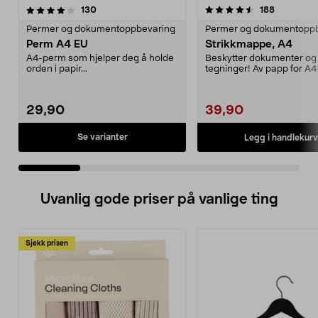
4.5 av 5 stjerner
anmeldelser
4.5 av 5 stjerner
anmeldels
130
188
Permer og dokumentoppbevaring
Permer og dokumentopp
Perm A4 EU
Strikkmappe, A4
A4-perm som hjelper deg å holde
Beskytter dokumenter og
orden i papir...
tegninger! Av papp for A4
pack.
29,90
39,90
Se varianter
Legg i handlekurv
Uvanlig gode priser på vanlige ting
Sjekk prisen