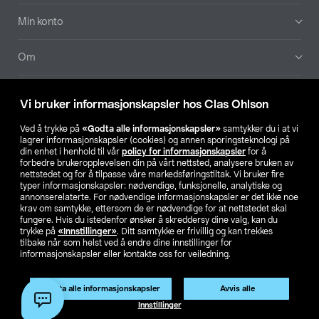
Min konto
Om
Aktuelt
Vi bruker informasjonskapsler hos Clas Ohlson
Våre selskaper
Ved å trykke på
«Godta alle informasjonskapsler»
samtykker du i at vi
lagrer informasjonskapsler (cookies) og annen sporingsteknologi på
din enhet i henhold til vår
policy for informasjonskapsler
for å
Finn din butikk
forbedre brukeropplevelsen din på vårt nettsted, analysere bruken av
nettstedet og for å tilpasse våre markedsføringstiltak. Vi bruker fire
typer informasjonskapsler: nødvendige, funksjonelle, analytiske og
annonserelaterte. For nødvendige informasjonskapsler er det ikke noe
SE
NO
FI
krav om samtykke, ettersom de er nødvendige for at nettstedet skal
fungere. Hvis du istedenfor ønsker å skreddersy dine valg, kan du
trykke på
«Innstillinger»
. Ditt samtykke er frivillig og kan trekkes
tilbake når som helst ved å endre dine innstillinger for
informasjonskapsler eller kontakte oss for veiledning.
Godta alle informasjonskapsler
Avvis alle
Privacy statement
Medlemsvilkår
Kjøpsvilkår
For bedrifter
Innstillinger
Endre til priser ekskl. moms