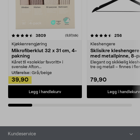
4.5av 5 stjerner
anmeldelser
4.5av 5 stjerner
anmeldels
3809
256
(9,97/stk)
Kjøkkenrengjøring
Kleshengere
Mikrofiberklut 32 x 31 cm, 4-
Sklisikre kleshengere 
pakning
med metallpinne, 8-p
Kåret til «soleklar favoritt» i
Elegant og skikkelig kles
svenske Afton...
tre og metall – finnes i fle
Kleshe...
Utførelse:
Grå/beige
39,90
79,90
Legg i handlekurv
Legg i handlekurv
Bunntekst
Kundeservice