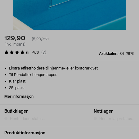
129,90
(5,20/stk)
(inkl. moms)
4.3
(
7
)
Artikkelnr.:
34-2875
Ekstra etikettholdere til hjemme- eller kontorarkivet.
Til Pendaflex hengemapper.
Klar plast.
25-pack.
Mer informasjon
Butikklager
Nettlager
Henter lagerstatus...
Henter lagerstatus...
Produktinformasjon