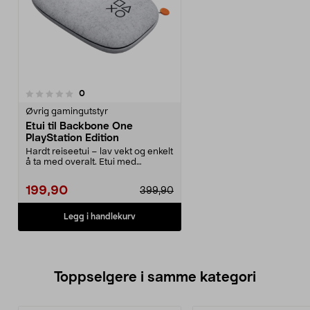
anmeldelser
0
Øvrig gamingutstyr
Etui til Backbone One
PlayStation Edition
Hardt reiseetui – lav vekt og enkelt
å ta med overalt. Etui med
formstøpt innsid...
199,90
399,90
Legg i handlekurv
Toppselgere i samme kategori