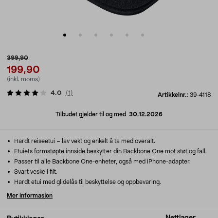
399,90
199,90
(inkl. moms)
4.0
(
1
)
Artikkelnr.:
39-4118
Tilbudet gjelder til og med
30.12.2026
Hardt reiseetui – lav vekt og enkelt å ta med overalt.
Etuiets formstøpte innside beskytter din Backbone One mot støt og fall.
Passer til alle Backbone One-enheter, også med iPhone-adapter.
Svart veske i filt.
Hardt etui med glidelås til beskyttelse og oppbevaring.
Mer informasjon