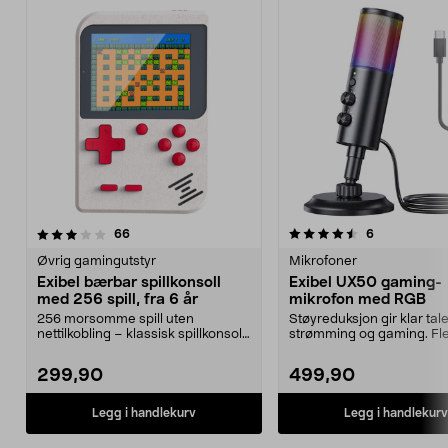
4.5 av 5 stjerner
anmeldelser
4.0 av 5 stjerner
anmeldelser
66
6
Øvrig gamingutstyr
Mikrofoner
Exibel bærbar spillkonsoll
Exibel UX50 gaming-
med 256 spill, fra 6 år
mikrofon med RGB
256 morsomme spill uten
Støyreduksjon gir klar tal
nettilkobling – klassisk spillkonsoll
strømming og gaming. Fle
med lang batteriti...
gamingmikrofon me...
299,90
499,90
Legg i handlekurv
Legg i handlekurv