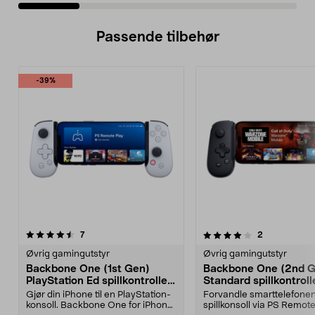
Passende tilbehør
-39%
4.0av 5 stjerner
anmeldelser
anmeldelser
7
2
Øvrig gamingutstyr
Øvrig gamingutstyr
Backbone One (1st Gen)
Backbone One (2nd G
PlayStation Ed spillkontroller,
Standard spillkontrolle
Lightning
mobil, USB-C
Gjør din iPhone til en PlayStation-
Forvandle smarttelefonen 
konsoll. Backbone One for iPhone
spillkonsoll via PS Remote