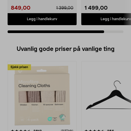
– PlayStayti...
eller Xbox Remot...
849,00
1 499,00
1 399,00
Legg i handlekurv
Legg i handlekurv
Uvanlig gode priser på vanlige ting
Sjekk prisen
4.5av 5 stjerner
anmeldelser
4.5av 5 stjerner
anmeldels