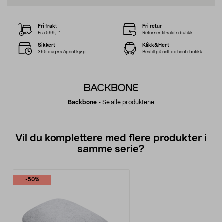
Fri frakt
Fri retur
Fra 599,–*
Returner til valgfri butikk
Sikkert
Klikk&Hent
365 dagers åpent kjøp
Bestill på nett og hent i butikk
Backbone
-
Se alle produktene
Vil du komplettere med flere produkter i
samme serie?
-50%