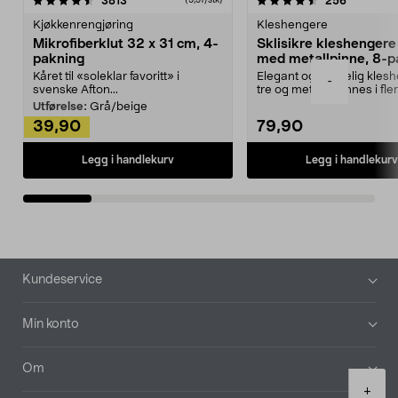
3813
256
(9,97/stk)
Kjøkkenrengjøring
Kleshengere
Mikrofiberklut 32 x 31 cm, 4-
Sklisikre kleshengere 
pakning
med metallpinne, 8-p
Kåret til «soleklar favoritt» i
Elegant og skikkelig kles
-
svenske Afton...
tre og metall – finnes i fle
Kleshe...
Utførelse:
Grå/beige
39,90
79,90
Legg i handlekurv
Legg i handlekurv
Bunntekst
Kundeservice
Min konto
Om
Product
+