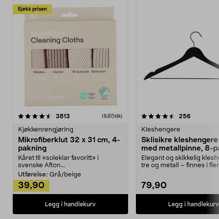
Sjekk prisen
4.5av 5 stjerner
anmeldelser
4.5av 5 stjerner
anmeldels
3813
256
(9,97/stk)
Kjøkkenrengjøring
Kleshengere
Mikrofiberklut 32 x 31 cm, 4-
Sklisikre kleshengere 
pakning
med metallpinne, 8-p
Kåret til «soleklar favoritt» i
Elegant og skikkelig kles
svenske Afton...
tre og metall – finnes i fle
Kleshe...
Utførelse:
Grå/beige
39,90
79,90
Legg i handlekurv
Legg i handlekurv