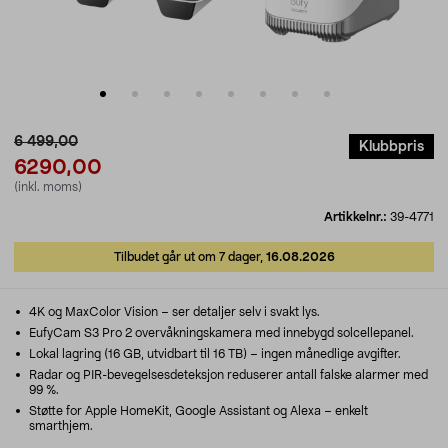
6 499,00
Klubbpris
6290,00
(inkl. moms)
Artikkelnr.:
39-4771
Tilbudet går ut om 7 dager,
16.08.2026
4K og MaxColor Vision – ser detaljer selv i svakt lys.
EufyCam S3 Pro 2 overvåkningskamera med innebygd solcellepanel.
Lokal lagring (16 GB, utvidbart til 16 TB) – ingen månedlige avgifter.
Radar og PIR-bevegelsesdeteksjon reduserer antall falske alarmer med
99 %.
Støtte for Apple HomeKit, Google Assistant og Alexa – enkelt
smarthjem.