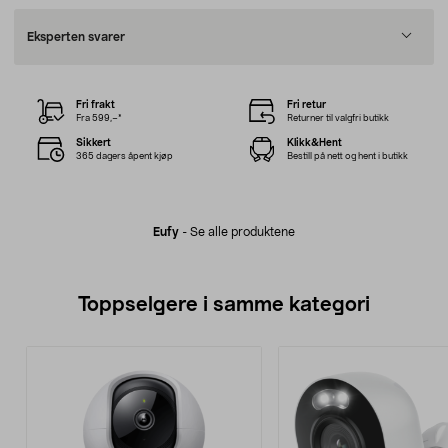
Eksperten svarer
Fri frakt
Fri retur
Fra 599,–*
Returner til valgfri butikk
Sikkert
Klikk&Hent
365 dagers åpent kjøp
Bestill på nett og hent i butikk
Eufy
-
Se alle produktene
Toppselgere i samme kategori