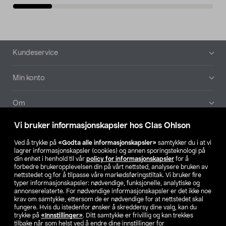
Bunntekst
Kundeservice
Min konto
Om
Vi bruker informasjonskapsler hos Clas Ohlson
Aktuelt
Ved å trykke på
«Godta alle informasjonskapsler»
samtykker du i at vi
lagrer informasjonskapsler (cookies) og annen sporingsteknologi på
Våre selskaper
din enhet i henhold til vår
policy for informasjonskapsler
for å
forbedre brukeropplevelsen din på vårt nettsted, analysere bruken av
nettstedet og for å tilpasse våre markedsføringstiltak. Vi bruker fire
Finn din butikk
typer informasjonskapsler: nødvendige, funksjonelle, analytiske og
annonserelaterte. For nødvendige informasjonskapsler er det ikke noe
krav om samtykke, ettersom de er nødvendige for at nettstedet skal
SE
NO
FI
fungere. Hvis du istedenfor ønsker å skreddersy dine valg, kan du
trykke på
«Innstillinger»
. Ditt samtykke er frivillig og kan trekkes
tilbake når som helst ved å endre dine innstillinger for