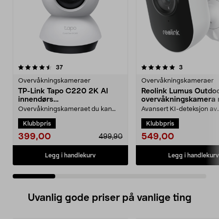
5.0 av 5 stjerner
anmeldelser
4.5 av 5 stjerner
anmeldelser
37
3
Overvåkningskameraer
Overvåkningskameraer
TP-Link Tapo C220 2K AI
Reolink Lumus Outdo
innendørs
overvåkningskamera
overvåkningskamera
wifi
Overvåkningskameraet du kan
Avansert KI-deteksjon av
skreddersy etter behov – med
mennesker, kjøretøy og d
Klubbpris
Klubbpris
smart KI. TP-Link Tapo ...
nattsyn i farger. Reoli...
399,00
549,00
499,90
Legg i handlekurv
Legg i handlekurv
Uvanlig gode priser på vanlige ting