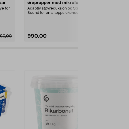
ear
ørepropper med mikrofon,
headset me
svart
ye for
Adaptiv støyreduksjon og Spatial
Apple origin
Sound for en altoppslukende
lightningkont
lydopplevelse. JBL ...
Lightning – ma
990,00
290,00
90,00