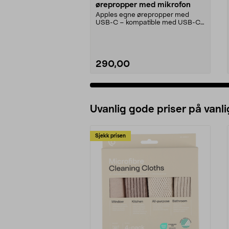
ørepropper med mikrofon
Apples egne ørepropper med
USB-C – kompatible med USB-C-
enheter med iOS 10 eller...
290,00
Uvanlig gode priser på vanli
Sjekk prisen