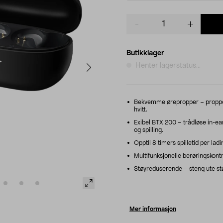
Product
quantity
Butikklager
Henter lagerstatus...
Bekvemme ørepropper – propper i
hvitt.
Exibel BTX 200 – trådløse in-ea
og spilling.
Opptil 8 timers spilletid per ladi
Multifunksjonelle berøringskontr
Støyreduserende – steng ute stø
Mer informasjon