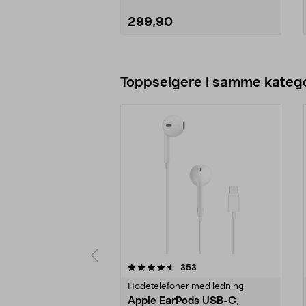
299,90
Legg i handlekurv
Toppselgere i samme katego
5 av 5 stjerner
4.5 av 5 stjerner
anmeldelser
353
Hodetelefoner med ledning
Apple EarPods USB-C,