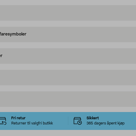
 faresymboler
er
Fri retur
Sikkert
Returner til valgfri butikk
365 dagers åpent kjøp