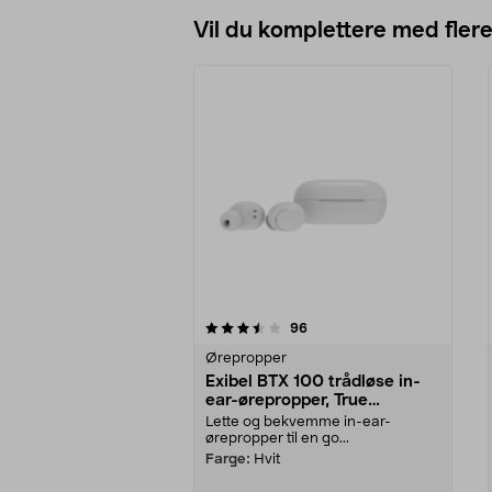
Vil du komplettere med fler
5av 5 stjerner
3.5av 5 stjerner
anmeldelser
96
Ørepropper
Exibel BTX 100 trådløse in-
ear-ørepropper, True
Wireless
Lette og bekvemme in-ear-
ørepropper til en go...
Farge:
Hvit