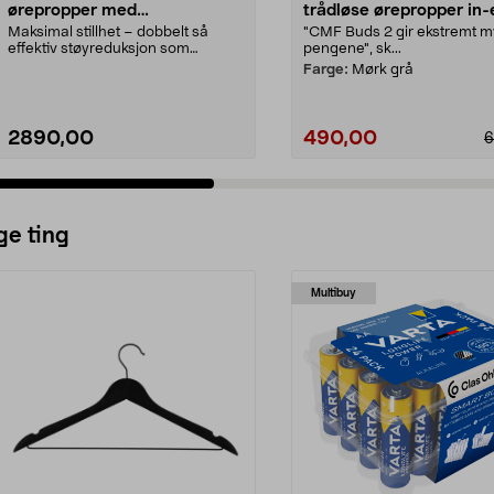
ørepropper med
trådløse ørepropper in-
støyreduksjon
Maksimal stillhet – dobbelt så
"CMF Buds 2 gir ekstremt m
effektiv støyreduksjon som
pengene", sk...
forgjengeren. Apple Ai...
Farge:
Mørk grå
2890,00
490,00
6
ge ting
Multibuy