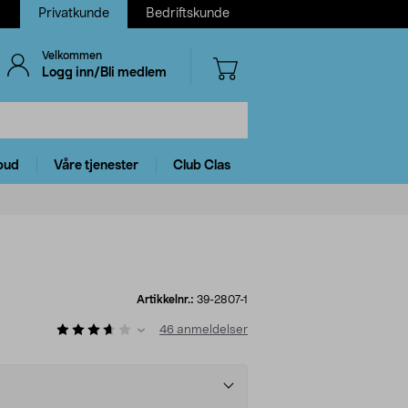
Privatkunde
Bedriftskunde
Velkommen
Logg inn/Bli medlem
bud
Våre tjenester
Club Clas
Artikkelnr.:
39-2807-1
46
anmeldelser