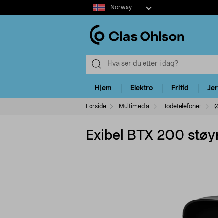
Select
Norway
market
Hjem
Elektro
Fritid
Je
Forside
Multimedia
Hodetelefoner
Ø
Exibel BTX 200 støy