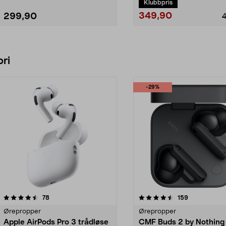
Klubbpris
349,90
299,90
Legg i handlekurv
Legg i handlekurv
ri
-29%
4.5 av 5 stjerner
anmeldelser
4.5 av 5 stjerner
anmeldelser
78
159
Ørepropper
Ørepropper
Apple AirPods Pro 3 trådløse
CMF Buds 2 by Nothing