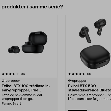
e produkter i samme serie?
4.5av 5 stjerner
anmeldelser
anmeldelser
96
66
Ørepropper
Ørepropper
Exibel BTX 100 trådløse in-
Exibel BTX 500
ear-ørepropper, True
støyreduserende Bluet
Wireless
ørepropper
Lette og bekvemme in-ear-
Bekvemme ørepropper – p
ørepropper til en go...
i flere størrelser følger med.
Finnes i flere farg...
Farge:
Svart