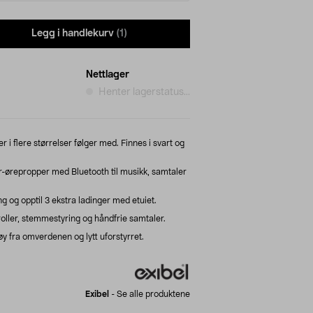
Legg i handlekurv
(1)
Nettlager
Henter lagerstatus...
 flere størrelser følger med. Finnes i svart og
r-ørepropper med Bluetooth til musikk, samtaler
ng og opptil 3 ekstra ladinger med etuiet.
oller, stemmestyring og håndfrie samtaler.
y fra omverdenen og lytt uforstyrret.
Exibel
-
Se alle produktene