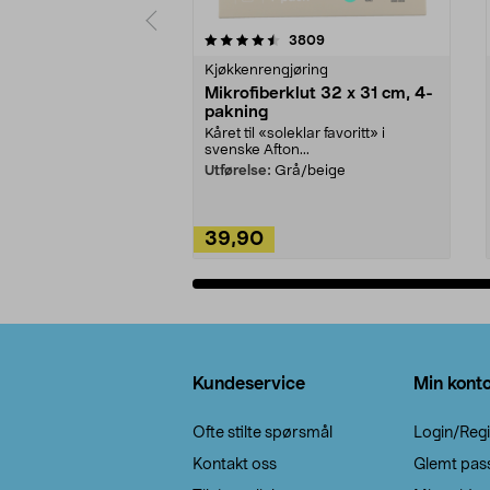
5av 5 stjerner
4.5av 5 stjerner
anmeldelser
3809
Kjøkkenrengjøring
Mikrofiberklut 32 x 31 cm, 4-
pakning
Kåret til «soleklar favoritt» i
svenske Afton...
Utførelse:
Grå/beige
39,90
Legg i handlekurv
Bunntekst
Kundeservice
Min kont
Ofte stilte spørsmål
Login/Regi
Kontakt oss
Glemt pas