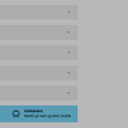
Klikk&Hent
Bestill på nett og hent i butikk