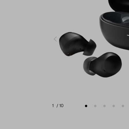
1
/
10