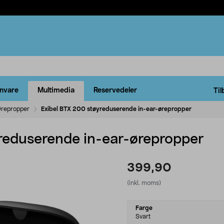
rnvare
Multimedia
Reservedeler
Til
repropper
Exibel BTX 200 støyreduserende in-ear-ørepropper
reduserende in-ear-ørepropper
399,90
(inkl. moms)
Select
Farge
variant
Svart