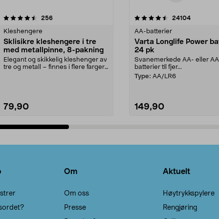
4.5av 5 stjerner
anmeldelser
4.5av 5 stjerner
anmeldels
256
24104
Kleshengere
AA-batterier
Sklisikre kleshengere i tre
Varta Longlife Power ba
med metallpinne, 8-pakning
24 pk
Elegant og skikkelig kleshenger av
Svanemerkede AA- eller A
tre og metall – finnes i flere farger.
batterier til fjer...
Kleshe...
Type:
AA/LR6
79,90
149,90
Legg i handlekurv
Legg i handlekurv
o
Om
Aktuelt
strer
Om oss
Høytrykkspylere
sordet?
Presse
Rengjøring