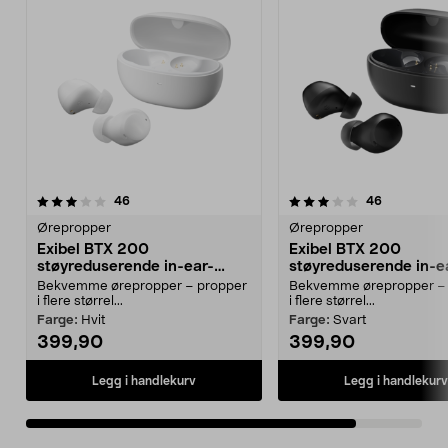
3.5av 5 stjerner
anmeldelser
anmeldelse
46
46
Ørepropper
Ørepropper
Exibel BTX 200
Exibel BTX 200
støyreduserende in-ear-
støyreduserende in-e
ørepropper
ørepropper
Bekvemme ørepropper – propper
Bekvemme ørepropper –
i flere størrel...
i flere størrel...
Farge:
Hvit
Farge:
Svart
399,90
399,90
Legg i handlekurv
Legg i handlekurv