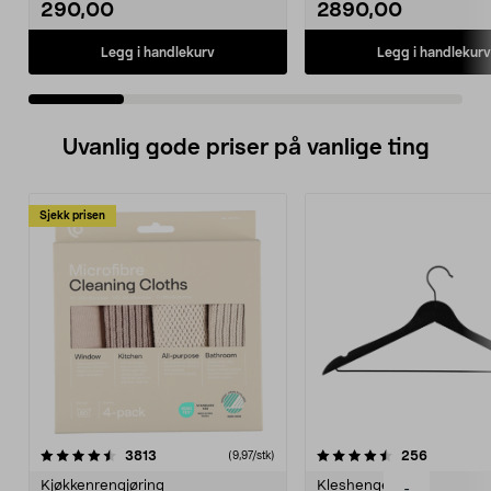
290,00
2890,00
Legg i handlekurv
Legg i handlekurv
Uvanlig gode priser på vanlige ting
Sjekk prisen
4.5av 5 stjerner
anmeldelser
4.5av 5 stjerner
anmeldels
3813
256
(9,97/stk)
Kjøkkenrengjøring
Kleshengere
-