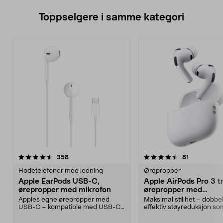
Toppselgere i samme kategori
4.5 av 5 stjerner
anmeldelser
4.0 av 5 stjerner
anmeldelse
358
81
Hodetelefoner med ledning
Ørepropper
Apple EarPods USB-C,
Apple AirPods Pro 3 t
ørepropper med mikrofon
ørepropper med
støyreduksjon
Apples egne ørepropper med
Maksimal stillhet – dobbel
USB-C – kompatible med USB-C-
effektiv støyreduksjon so
enheter med iOS 10 eller...
forgjengeren. Apple Ai...