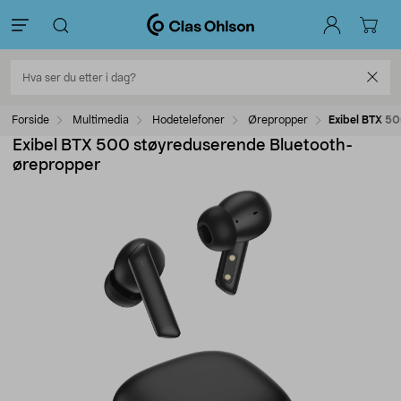
Forside
Multimedia
Hodetelefoner
Ørepropper
Exibel BTX 5
Exibel BTX 500 støyreduserende Bluetooth-
ørepropper