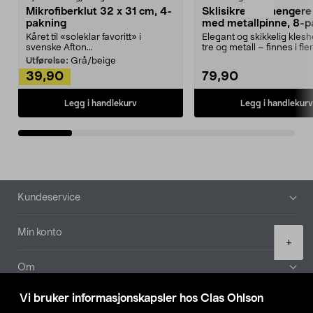
Mikrofiberklut 32 x 31 cm, 4-
Sklisikre kleshengere 
pakning
med metallpinne, 8-p
Kåret til «soleklar favoritt» i
Elegant og skikkelig kles
svenske Afton...
tre og metall – finnes i fle
Kleshe...
Utførelse:
Grå/beige
39,90
79,90
Legg i handlekurv
Legg i handlekurv
Bunntekst
Kundeservice
Min konto
Product
+
quantity
Om
Vi bruker informasjonskapsler hos Clas Ohlson
Aktuelt