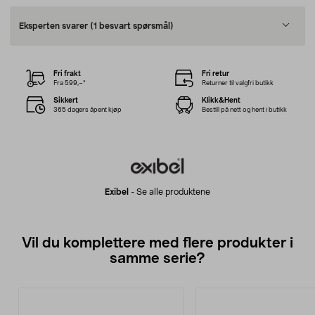
Eksperten svarer
(1 besvart spørsmål)
Fri frakt
Fri retur
Fra 599,–*
Returner til valgfri butikk
Sikkert
Klikk&Hent
365 dagers åpent kjøp
Bestill på nett og hent i butikk
Exibel
-
Se alle produktene
Vil du komplettere med flere produkter i
samme serie?