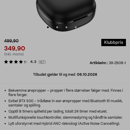
499,90
Klubbpris
349,90
(inkl. moms)
4.3
(
67
)
Artikkelnr.:
39-2808-1
Tilbudet gjelder til og med
06.10.2026
Bekvemme ørepropper – propper i flere størrelser følger med. Finnes i
flere farger.
Exibel BTX 500 – trådløse in-ear-ørepropper med Bluetooth til musikk,
samtaler og spilling.
Opptil 8 timers spilletid per lading, totalt 24 timer med etuiet.
Multifunksjonelle touchkontroller, stemmestyring og håndfrie samtaler.
Lytt uforstyrret med Hybrid ANC-teknologi (Active Noise Cancelling).